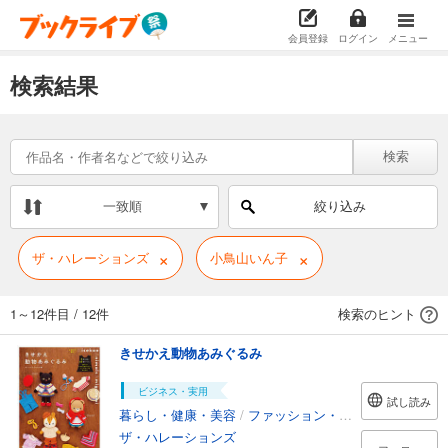
会員登録
ログイン
メニュー
検索結果
検索
一致順
絞り込み
×
×
ザ・ハレーションズ
小鳥山いん子
1～12件目
/
12件
検索のヒント
きせかえ動物あみぐるみ
ビジネス・実用
試し読み
暮らし・健康・美容
/
ファッション・美容
ザ・ハレーションズ