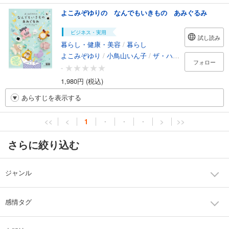
よこみぞゆりの なんでもいきもの あみぐるみ
ビジネス・実用
試し読み
暮らし・健康・美容
/
暮らし
よこみぞゆり
/
小鳥山いん子
/
ザ・ハレーションズ
フォロー
-
1,980円 (税込)
あらすじを表示する
<<
<
1
・
・
・
>
>>
さらに絞り込む
ジャンル
感情タグ