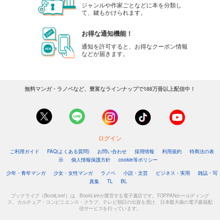
ジャンルや作家ごとなどに本を分類し
て、鍵もかけられます。
お得な通知機能！
通知を許可すると、お得なクーポン情報
などが届きます。
無料マンガ・ラノベなど、豊富なラインナップで188万冊以上配信中！
ログイン
ご利用ガイド
FAQ(よくある質問)
お問い合わせ
採用情報
利用規約
特商法の表
示
個人情報保護方針
cookie等ポリシー
少年・青年マンガ
少女・女性マンガ
ラノベ
小説・文芸
ビジネス・実用
雑誌・写
真集
TL
BL
ブックライブ（BookLive!）は、BookLiveが運営する電子書店です。TOPPANホールディング
ス、カルチュア・コンビニエンス・クラブ、テレビ朝日の出資を受け、日本最大級の電子書籍配
信サービスを行っています。