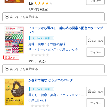
フォロー
4.0
1,650円 (税込)
あらすじを表示する
イメージから選べる 編み込み図案＆配色パターンブ
ック
ビジネス・実用
試し読み
趣味・実用
/
その他の趣味
ザ・ハレーションズ
/
小鳥山いん子
フォロー
-
値引きあり
935円 (税込)
あらすじを表示する
かぎ針で編む どうぶつのバッグ
ビジネス・実用
試し読み
暮らし・健康・美容
/
ファッション・美容
小鳥山いん子
フォロー
-