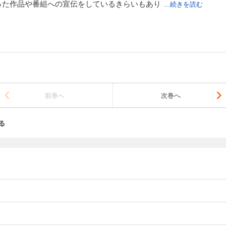
た作品や番組への宣伝をしているきらいもあり
...続きを読む
す。
意地を張り続ける娘の前に現れたモノの話「帰ってこないで」、
カセットテープ」ですね。
前巻へ
次巻へ
る