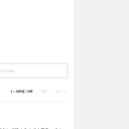
バレのみ
〈 前へ
次へ 〉
1～3件目 / 3件