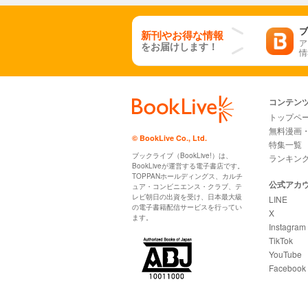
ブ
新刊やお得な情報
ア
をお届けします！
情
コンテン
トップペ
無料漫画
© BookLive Co., Ltd.
特集一覧
ブックライブ（BookLive!）は、
ランキン
BookLiveが運営する電子書店です。
TOPPANホールディングス、カルチ
公式アカ
ュア・コンビニエンス・クラブ、テ
レビ朝日の出資を受け、日本最大級
LINE
の電子書籍配信サービスを行ってい
X
ます。
Instagram
TikTok
YouTube
Facebook