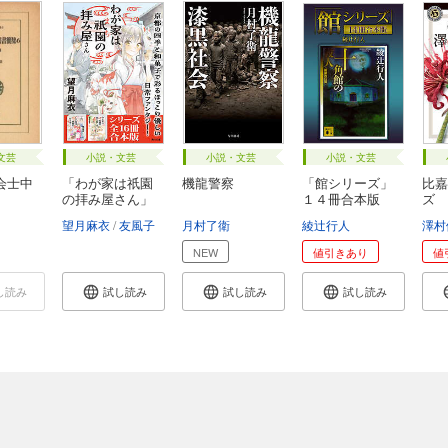
文芸
小説・文芸
小説・文芸
小説・文芸
会士中
「わが家は祇園
機龍警察
「館シリーズ」
比嘉
の拝み屋さん」
１４冊合本版
ズ
シ...
望月麻衣
友風子
月村了衛
綾辻行人
澤村
NEW
値引きあり
値
し読み
試し読み
試し読み
試し読み