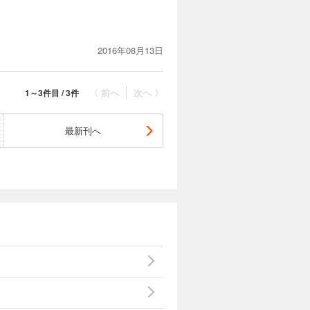
とても恐怖を感じたのが、亡くなっ
2016年08月13日
〈 前へ
次へ 〉
1～3件目 / 3件
最新刊へ