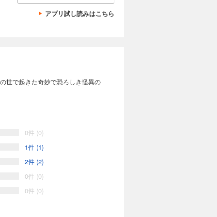
アプリ試し読みはこちら
?この世で起きた奇妙で恐ろしき怪異の
0件 (0)
1件 (1)
2件 (2)
0件 (0)
0件 (0)