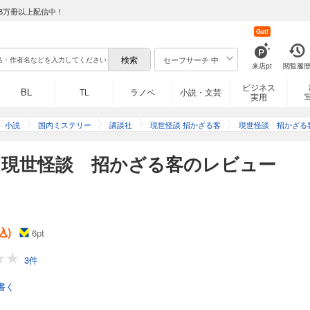
8万冊以上配信中！
Get!
セーフサーチ 中
来店pt
閲覧履
ビジネス
BL
TL
ラノベ
小説・文芸
実用
小説
国内ミステリー
講談社
現世怪談 招かざる客
現世怪談 招かざる
】現世怪談 招かざる客のレビュー
込)
6
pt
3件
書く