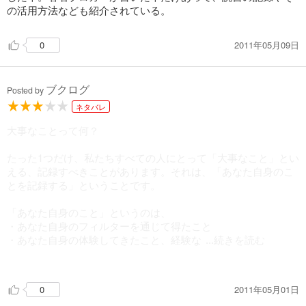
意。
の活用方法なども紹介されている。
おかしいと思う。時は金なりという言葉すらあるのに
タイムログをつけている人というのはそんなにいないのでは。
2011年05月09日
0
相手の名前がわからないとき、
「名前は」ときき、「○○です」と返ってきたら
ブクログ
Posted by
「いや、下の名前」
ときくという国会議員のテクニックは中々面白い。
ネタバレ
大事なことって何？
メモをとる姿勢で熱意を見せるというのは、わかるがちょっと
どうなのだろう。
たった1つだけ、私たちすべての人にとって「大事なこと」とい
個人的に人の話を聞くときは相手の目を見ることが重要で
える、記録すべきことがあります。それは、「あなた自身のこ
メモをとる行為は下に見ているもので、同意はしかねる。
とを記録する」ということです。
ただのポーズであると思ってしまう。
「あなた自身のこと」というのは、
また、偉大な人物たちの言葉を引用することで
・あなた自身のフィルターを通じて得たこと
自分の論を補強するというが、それで返って安っぽくなること
・あなた自身の体験してきたこと、経験な
もあると思う。
...続きを読む
ど
「議員は考えること、実現すること」が仕事だという話に、
・ネットでは検索することのできない、あなたの頭の中にある
カップ麺の値段がわからないからとたたかれた政治家がいたこ
2011年05月01日
0
もの
とを思い出した。