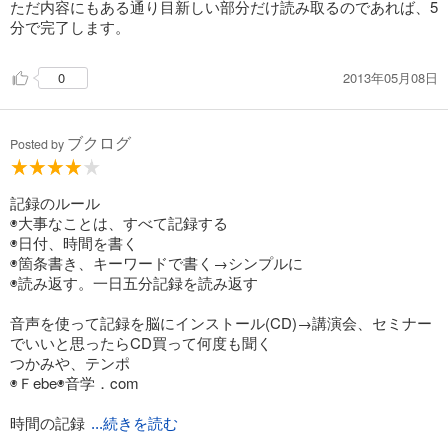
ただ内容にもある通り目新しい部分だけ読み取るのであれば、5
分で完了します。
2013年05月08日
0
ブクログ
Posted by
記録のルール
◉大事なことは、すべて記録する
◉日付、時間を書く
◉箇条書き、キーワードで書く→シンプルに
◉読み返す。一日五分記録を読み返す
音声を使って記録を脳にインストール(CD)→講演会、セミナー
でいいと思ったらCD買って何度も聞く
つかみや、テンポ
◉Ｆebe◉音学．com
時間の記録
...続きを読む