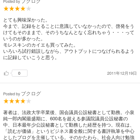
ブクログ
Posted by
★記録は見返すこと。自分にとって大事なことを何度も見返し
て記憶させること。
とても興味深かった。
今まで、記録をとることに意識していなかったので、啓発をう
けてもそのままで、そのうちなんとなく忘れちゃう・・・って
いうのが多かった。
モレスキンのカイエも買ってみた。
いろいろ試行錯誤しながら、アウトプットにつなげられるよう
に記録していこうと思う。
2011年12月19日
0
ブクログ
Posted by
著者は、法政大学卒業後、国会議員公設秘書として勤務。小泉
純一郎内閣最盛期に、600名を超える参議院議員公設秘書の
中、日本最年少公設秘書として勤務した経歴を持つ。現在は、
「読むが価値」というビジネス書全般に関する書評執筆を中心
としたブログを主催している。そのかたわら、社会人向け勉強