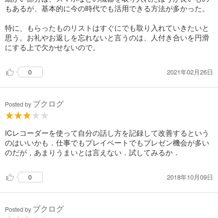
もあるが、基本的に今の時代でも活用できる方法が多かった。
２つの特徴からも難しい決まり事はなく、面倒な整理も必要と
しない。簡単なルールさえ守れば記録も簡単にかつ探して活用
特に、もらったものリストはすぐにでも取り入れていきたいと
するのにも力を要しないという素敵な記録術。
思う。お礼やお返しを忘れないと言うのは、人付き合いを円滑
にする上で欠かせないので。
最近は「ノート術」や「手帳術」「仕組み仕事法」等多くの手
法が紹介されており、本書においてもその仕組みがなぞられて
いる箇所も多くすでに実践しているアイデアもいくつかあっ
2021年02月26日
0
た。
しかし、フレームワークが好きな著者だけあって、その「記
ブクログ
Posted by
録」ということについて非常に体系的にまとめられている点が
他の「記録術」の作品とは違うところだと感じた。
ICレコーダーを使って自分の話し方を記録して改善するという
作品の中で記録することで得られるメリットを以下の６つで説
のはいいかも．仕事でもプレイベートでもプレゼン機会が多い
明している。
のだが，あまりうまいとは言えない．試してみるか．
ＲＥＣＯＲＤ効果
①Ｒｅｍｉｎｄ（再現）読み返せる、マニュアル化できる
②Ｅｖｉｄｅｎｃｅ（証拠）トラブル回避＆実績を示す
2018年10月09日
0
③Ｃｏｎｓｉｄｅｒ（熟考）書きながら考えることで自然と深
く考える
④Ｏｖｅｒｌｏｏｋ（俯瞰）続けることで違いが見え、そして
ブクログ
Posted by
早くなる