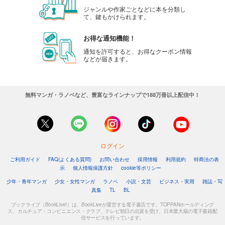
ジャンルや作家ごとなどに本を分類し
て、鍵もかけられます。
お得な通知機能！
通知を許可すると、お得なクーポン情報
などが届きます。
無料マンガ・ラノベなど、豊富なラインナップで188万冊以上配信中！
ログイン
ご利用ガイド
FAQ(よくある質問)
お問い合わせ
採用情報
利用規約
特商法の表
示
個人情報保護方針
cookie等ポリシー
少年・青年マンガ
少女・女性マンガ
ラノベ
小説・文芸
ビジネス・実用
雑誌・写
真集
TL
BL
ブックライブ（BookLive!）は、BookLiveが運営する電子書店です。TOPPANホールディング
ス、カルチュア・コンビニエンス・クラブ、テレビ朝日の出資を受け、日本最大級の電子書籍配
信サービスを行っています。