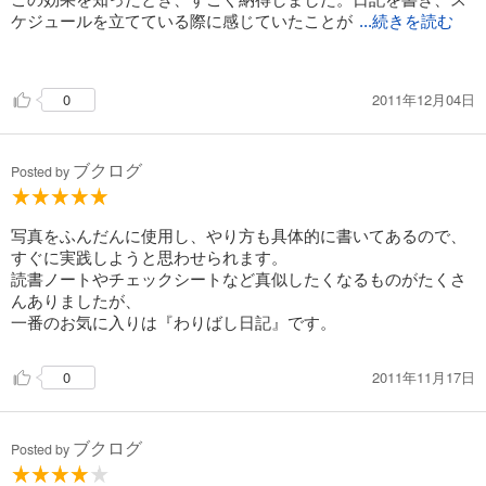
ケジュールを立てている際に感じていたことが
...続きを読む
、はっきり「コレだ!!」と思いました。
特に、③Consider（熟考）の効果は大きいと思います。
2011年12月04日
0
人間の脳はすごく優秀で、色々なことを同時に考えるクセがあ
ると、私は思います。そこで一度考えている内容を紙などに書
き出すことで、整理され、書き出した内容に集中して考えられ
ブクログ
ると思います。
Posted by
写真をふんだんに使用し、やり方も具体的に書いてあるので、
すぐに実践しようと思わせられます。
読書ノートやチェックシートなど真似したくなるものがたくさ
んありましたが、
一番のお気に入りは『わりばし日記』です。
2011年11月17日
0
ブクログ
Posted by