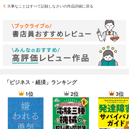
・記録をとる姿勢というのは話している相手にいいイメージを
大事なことはすべて記録しなさいの作品詳細に戻る
与える
□その日のやるべきタスクをメモノートに書いて、完了した順
に消していく(?)
「ビジネス・経済」ランキング
1位
2位
3位