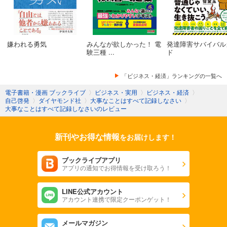
嫌われる勇気
みんなが欲しかった！ 電
発達障害サバイバル
験三種 ...
ド
「ビジネス・経済」ランキングの一覧へ
電子書籍・漫画 ブックライブ
〉
ビジネス・実用
〉
ビジネス・経済
〉
自己啓発
〉
ダイヤモンド社
〉
大事なことはすべて記録しなさい
〉
大事なことはすべて記録しなさいのレビュー
新刊やお得な情報
をお届けします！
ブックライブアプリ
アプリの通知でお得情報を受け取ろう！
LINE公式アカウント
アカウント連携で限定クーポンゲット！
メールマガジン