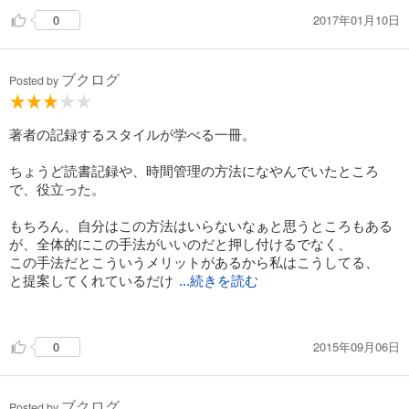
2017年01月10日
0
ノート術にかんする本はこれまでも数冊読んだことがあります
が、本書でも言及されている奥野宣之『情報は一冊のノートに
まとめなさい』（ダイヤモンド社）がブームの火付け役でしょ
ブクログ
うか。おそらく内容にそれほど大きなちがいはなく、どれもあ
Posted by
たりまえのことばかりだとは思うのですが、惰性になってしま
った自分の仕事や勉強の方法をちょっと見なおす機会をあたえ
てもらったという意味では、それなりに有益だったように感じ
著者の記録するスタイルが学べる一冊。
ています。
ちょうど読書記録や、時間管理の方法になやんでいたところ
で、役立った。
もちろん、自分はこの方法はいらないなぁと思うところもある
が、全体的にこの手法がいいのだと押し付けるでなく、
この手法だとこういうメリットがあるから私はこうしてる、
と提案してくれているだけ
...続きを読む
なので、読んでいてイライラもしない。
2015年09月06日
0
内容は、よく知られた方法だとか、ネットで調べればすぐにポ
ンと出てくるようなものが多いが、
これまで記録したりメモをとったりしてこなかった人で、必要
ブクログ
性を感じてなにかうまい方法を探している、といったシチュエ
Posted by