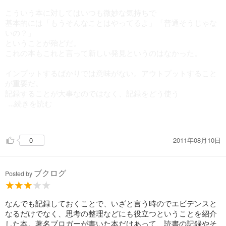
こういう本に対してはいつも微妙な気持ちで
基本的には「もうそんなことはやってるよ」「普通そうじゃな
いの？」
ということが殆どだ。
これの本もこれと言って新しい発見というのはなかった。
インプットするばかりでは意味がない。アウトプットすること
が重要だ。
記録することが大事なのではなく、記録をどう使う
...続きを読む
かが問題だ。
メモを整理する必要がないというが、読み返し書き写してまと
2011年08月10日
0
めるくらいなら
人によっては整理するのが重要なこともあろう。
効率としては良くないとしても、綺麗に整理することで満足し
ブクログ
て
Posted by
ストレスが解消されるのであれば重要だ。
結局は、人によってやり方というものが違うわけで
どう捉え、どう消化し、どう応用していくかだ。
なんでも記録しておくことで、いざと言う時のでエビデンスと
なるだけでなく、思考の整理などにも役立つということを紹介
家計簿はつけるのに時間の使い方は記録しないというのは同
した本。著名ブロガーが書いた本だけあって、読書の記録やそ