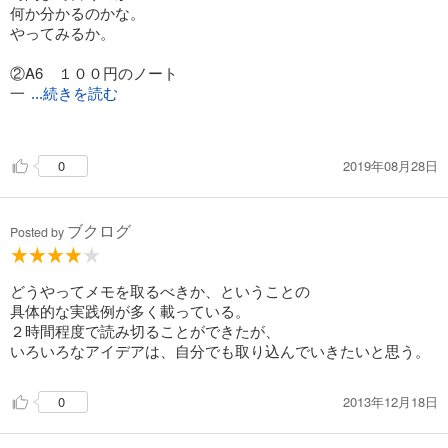
何か分かるのかな。
やってみるか。
②A6 １００円のノート
一
...続きを読む
緒だ。
2019年08月28日
0
③モレスキンのCahier(カイエ）
モレスキン・・買ったことあるけど
もったいなくていいことしか
ブクログ
書けなかったな。
Posted by
④無印 再生紙マンスリーノート
無印は昔使っていたが、
どうやってメモを取るべきか、ということの
いいよね。無駄な装飾がないから。
具体的な実践例が多く載っている。
２時間程度で読み切ることができたが、
⑤A5サイズ リングノート
いろいろなアイデアは、自分でも取り込んでいきたいと思う。
セミナーなどでメモするノート
リングノートは開きっぱなしにできるのが
2013年12月18日
0
いいんだよね。
私は仕事のメモを取るのに