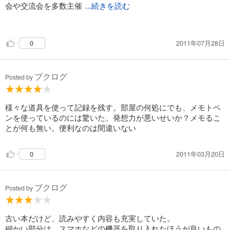
会や交流会を多数主催
...続きを読む
している。
2011年07月28日
0
著書に、「１０分間リーディング」等がある。
学生時代から社会人になった現在まで著者は「記録をつけるこ
ブクログ
と」に人生を助けてもらってきた。その中で「記録」をうまく
Posted by
使って仕事で成果に結びつける方法や、細かいテクニックをい
ろいろと試行錯誤してきている。
その試行錯誤の末実践している「記録」について49のアイデア
様々な道具を使って記録を残す。部屋の何処にでも、メモトペ
を大きく分けて以下の５つの術に分けて説明している。
ンを使っているのには驚いた。発想力が悪いせいか？メモるこ
とが何も無い。便利なのは間違いない
①記録インプット術
②記録読書術
2011年03月20日
0
③記録時間術
④記録健康術
⑤記録コミュニケーション術
ブクログ
Posted by
上記の記録についても２つの特徴をあげている。
①あらゆる「ツール」を使って、記録するだけ
古い本だけど、読みやすく内容も充実していた。
②整理・分類・ファイリングはしない
細かい部分は、スマホなどの機器を取り入れたほうが良いもの