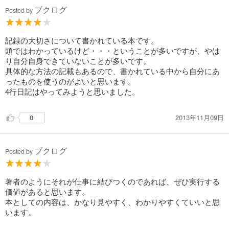
使っているけど、
ブクログ
Posted by
忘れにくくなった。
いつも開きっぱなしだから。
記録の大切さについて書かれている本です。
⑥Bノート
頭ではわかっているけど・・・ということが多いですが、やは
自分専用の辞書
り自分自身できていないことが多いです。
最初のページに夢・目標を書く。
具体的な方法の記載もあるので、書かれている中から自分にあ
次のページからは、右ページだけを使う。
ったものを使うのがよいと思います。
左は見返したあとの書き込み用。
4行日記はやってみようと思いました。
自分の辞書、の発想、面白い。
よく見るもの、よく調べることだけを集めたら
思いがけず辞書になった経験があるけど、
2013年11月09日
0
それかなあ。
昔の話。
今はしない。
ブクログ
Posted by
⑦アイデアはスケッチブックに
A4 marumanS131
著者のようにそれが仕事に結びつくのであれば、ぜひ実行する
アイデアは大きな紙に書かないとだめ
価値があると思います。
っていったのは、
本としての内容は、かなり見やすく、わかりやすくていいと思
誰だったかな～
います。
オキナのプロジェクトノートとか
使っている人。