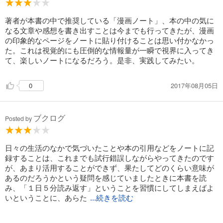
⑤Ｒｅｐｏｒｔ（伝達）正しく早く伝えることができる
⑥Ｄａｔａｂａｓｅ（蓄積）保存・記憶から解放される
著者が本書の中で推奨している「漫画ノート」、本の中の気に
なる文章や感想を書き出すことは今までも行ってきたが、漫画
６つのメリットについては、文書中では詳しい説明があり、本
の印象的なページをノートに貼り付けることは思い付かなかっ
書の核となるものだと考える。非常によくまとまっており、
た。これは視覚的にも圧倒的な情報量が一瞬で視界に入ってき
「記録」の重要性を再認識することができた。
て、楽しいノートになるだろう。是非、実践してみたい。
簡単に出来る紹介されている「記録」上記のメリットを意識す
2017年08月05日
ることによりその質も効果も数倍高まるように思う。49の記録
0
アイデア早速ひとつずつ自分に合わせて応用していこうと思
う。
ブクログ
Posted by
日々の生活のなかで気づいたことや本の引用などをノートに記
録することは、これまでも試行錯誤しながらやってきたのです
が、あまり活用することができず、果たしてどのくらい意味が
あるのだろうかという疑問を感じていましたときに本書を読
み、「１日５分読み返す」ということを習慣にしてしまえばよ
いということに、あらた
...続きを読む
めて気づかされました。