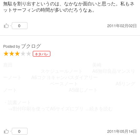
◎クレーム処理のプロ・川田茂雄氏は、トラブル処理の際、相
無駄を割り出すというのは、なかなか面白いと思った。私もネ
手の言ったことよりも、自分の発言を中心に記録を残したとい
ットサーフィンの時間が多いのだろうなぁ。
う → 「言った言わない」でもめないため（p200）
2011年02月02日
0
ブクログ
Posted by
ネタバレ
鹿田 美崎
スケジュールノート A6無印良品マンスリ
ーノート A6コクヨキャンパスダイアリー
ベースノート A5リング
ノート A5綴じノート
・読書ノート
→割付印刷を使ってA5サイズにプリ
...続きを読む
ントアウト
2011年05月14日
0
・１日5分、記録を読み返す