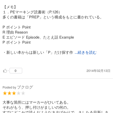
を4回言う。則ち、
1、プレゼントを頂いたとき
【メモ】
2、その日の別れ際
１．PEマーキング読書術（P.126）
3、翌日
多くの書籍は「PREP」という構成をもとに書かれている。
4、１週間後
P ポイント Point
R 理由 Reason
E エピソード Episode、たとえ話 Example
P ポイント Point
・新しい本からは新しい「P」だけ探す作
...続きを読む
業をすべき。
・ポイントとは原理原則のこと。新刊にはあっても1〜2カ所。
2014年02月13日
0
２．写真を一緒に撮るという人脈のテクニック（国会議員）
ブクログ
Posted by
大事な箇所にはマーカーがひいてある。
それがもう、押し付けがましいの何の。
すでにどこかで読んだようなネタばかりで、さしたる目新しさ