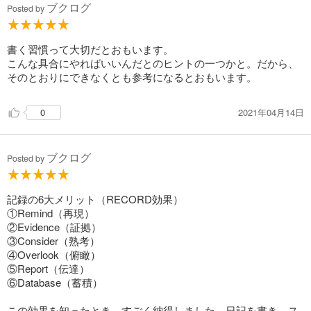
ブクログ
Posted by
書く習慣って大切だとおもいます。
こんな具合にやればいいんだとのヒントの一つかと。だから、
そのとおりにできなくとも参考になるとおもいます。
2021年04月14日
0
ブクログ
Posted by
記録の6大メリット（RECORD効果）
①Remind（再現）
②Evidence（証拠）
③Consider（熟考）
④Overlook（俯瞰）
⑤Report（伝達）
⑥Database（蓄積）
この効果を知ったとき、すごく納得しました。日記を書き、ス