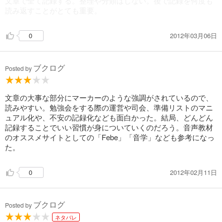
文章で全て記録する。整理や分類はしない。後で記録を何度も
読み返すことがとても重要。
2012年03月06日
0
ブクログ
Posted by
文章の大事な部分にマーカーのような強調がされているので、
読みやすい。勉強会をする際の運営や司会、準備リストのマニ
ュアル化や、不安の記録化なども面白かった。結局、どんどん
記録することでいい習慣が身についていくのだろう。音声教材
のオススメサイトとしての「Febe」「音学」なども参考になっ
た。
2012年02月11日
0
ブクログ
Posted by
ネタバレ