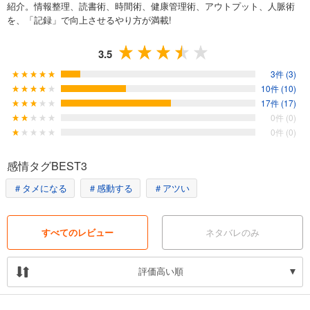
紹介。情報整理、読書術、時間術、健康管理術、アウトプット、人脈術
を、「記録」で向上させるやり方が満載!
3.5
3件 (3)
10件 (10)
17件 (17)
0件 (0)
0件 (0)
感情タグBEST3
＃タメになる
＃感動する
＃アツい
すべてのレビュー
ネタバレのみ
評価高い順