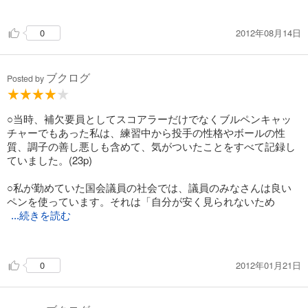
術、段取術、仕組み作りについて→「すべての時間を成果に変
える31の鉄則タイムエン❌時間術」
2012年08月14日
0
がオススメのこと
テンプレート
ブクログ
誰でも司会マニュアル
Posted by
誰でも受け付けマニュアル
当日持物チェックリスト
○当時、補欠要員としてスコアラーだけでなくブルペンキャッ
記録のメリット
チャーでもあった私は、練習中から投手の性格やボールの性
◉読み返せる、マニュアル化できる
質、調子の善し悪しも含めて、気がついたことをすべて記録し
◉トラブル回避、実績をしめす
ていました。(23p)
◉書くことで、深く考える
◉続けることで違いがみえ、速くなる
○私が勤めていた国会議員の社会では、議員のみなさんは良い
◉正しく速く伝えることができる
ペンを使っています。それは「自分が安く見られないため
◉保存、記憶から開放
...続きを読む
」だと言いますが、物事を円滑に進めるためには安く見られな
いことは重要です。(48p)
2012年01月21日
0
○頂き物は、相手から受けた「恩」の一つだと思って記録して
おきましょう。(180p)