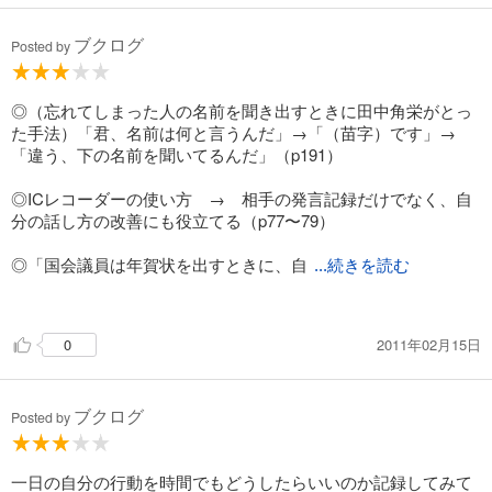
政治家が必要なのは決断力と行動力であって、判断に必要な情
【P】P29. 成果につながる 記録の5つのルール
報は
ブクログ
P197. 記録の6大メリット(RECORD効果)
Posted by
秘書や周りの人間から得るので十分、という考えに
国民の何割が同意するだろうか。
するのだとしたら、あんなことで政治家をたたいたりはしなか
◎（忘れてしまった人の名前を聞き出すときに田中角栄がとっ
ろうな。
た手法）「君、名前は何と言うんだ」→「（苗字）です」→
「違う、下の名前を聞いてるんだ」（p191）
大切なことに集中するため他は人に任せるというのは、
政治家でなくとも忙しく自分の大切なことを持っている人間に
◎ICレコーダーの使い方 → 相手の発言記録だけでなく、自
は
分の話し方の改善にも役立てる（p77〜79）
とても重要なことだと思う。
任せるという判断、どれを誰になら任せられるかという判断も
◎「国会議員は年賀状を出すときに、自
...続きを読む
非常に重要な仕事の内であると思う。
ら手書きで書かなければなりません」（宛名印刷を認めると、
資金力が豊富な議員がたくさん年賀状を出せることになるとい
2011年02月15日
0
う考えから） → この宛名書きで議員は支持者の名前を覚え
る（p191）
ブクログ
◎イベントでとった写真は翌日に渡して、相手に自分を印象づ
Posted by
ける（同時に、話をもちかけるきっかけとする）（p192〜19
3）
一日の自分の行動を時間でもどうしたらいいのか記録してみて