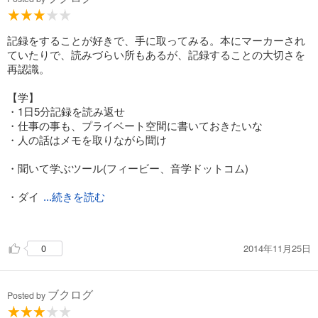
ーションなら説明も方法も理解しやすくて役立つと思うし、ア
レンジもしやすいだろう。
記録をすることが好きで、手に取ってみる。本にマーカーされ
ていたりで、読みづらい所もあるが、記録することの大切さを
再認識。
【学】
・1日5分記録を読み返せ
・仕事の事も、プライベート空間に書いておきたいな
・人の話はメモを取りながら聞け
・聞いて学ぶツール(フィービー、音学ドットコム)
・ダイ
...続きを読む
エットでも、酒でもlogを残せば、より意識するようになる
2014年11月25日
0
・四行日記(事実・発見・教訓・宣言)
・自分のプロフィール、ニュース、実績を書く
ブクログ
Posted by
・プレゼントを記録しておく。プレゼントされたときは、お礼