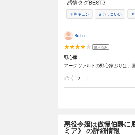
感情タグBEST3
＃胸キュン
＃カッコいい
＃
Brebu
購入済み
野心家
アークヴァルトの野心家ぶりは、
0
悪役令嬢は傲慢伯爵に屈し
ミア》 の詳細情報