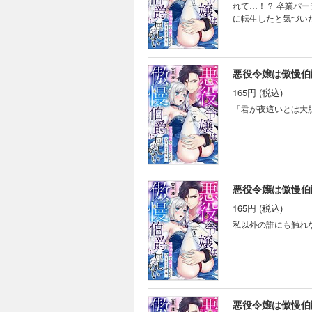
れて…！？ 卒業パーティーの真っただ中、王太子より婚約破棄を言い渡されたエリスティーネ。乙女ゲームの世界
に転生したと気づい
ポジションのオレイ
し込む。 なにもせずに破滅の道を歩むなんてイヤ！ バッドエンド回避の為、伯爵の求婚を受け入れたエリスティー
ネ。しかし、結婚当日に
悪役令嬢は傲慢伯爵
165円 (税込)
「君が夜這いとは大
悪役令嬢は傲慢伯爵
165円 (税込)
私以外の誰にも触れ
悪役令嬢は傲慢伯爵