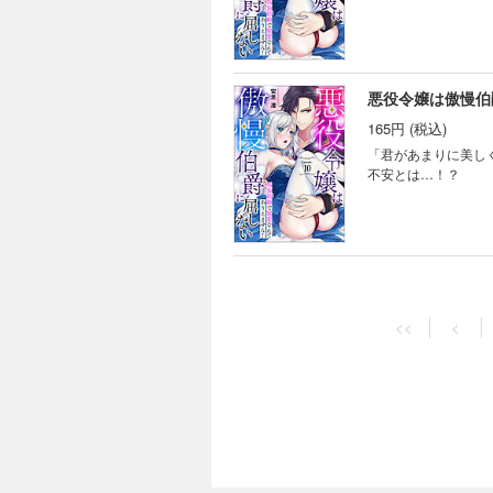
悪役令嬢は傲慢伯爵
165円 (税込)
「君があまりに美し
不安とは…！？
<<
<