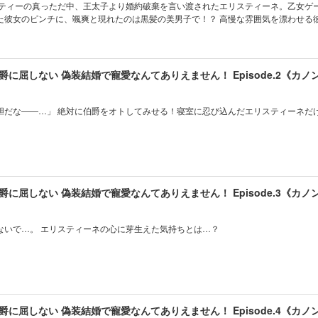
た彼女のピンチに、颯爽と現れたのは黒髪の美男子で！？ 高慢な雰囲気を漂わせる
スベルグ伯爵。そのうえ彼は、エリスティーネの手にキスを落とし、その場で彼女
迎えた初夜で、これまでに感じたことのない快楽が彼女を襲い…。 こんなはしたない姿、
見られたくないのに――。 偽装結婚でも構わない！ 悪役（ヒール）な彼との、寵愛（！？）ロマンス
に屈しない 偽装結婚で寵愛なんてありえません！ Episode.2《カノ
胆だな――…」 絶対に伯爵をオトしてみせる！寝室に忍び込んだエリスティーネだ
に屈しない 偽装結婚で寵愛なんてありえません！ Episode.3《カノ
ないで…。 エリスティーネの心に芽生えた気持ちとは…？
に屈しない 偽装結婚で寵愛なんてありえません！ Episode.4《カノ