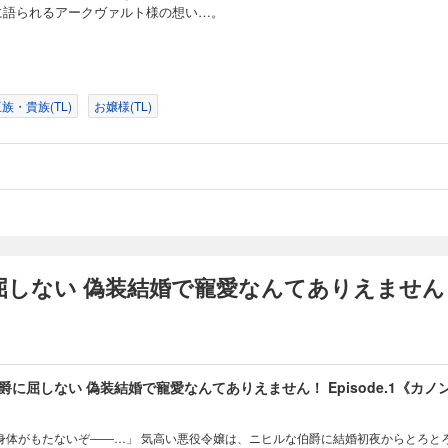
に語られるアークヴァルト様の想い…。
族・貴族(TL)
お嬢様(TL)
屈しない 偽装結婚で寵愛なんてありえません
に屈しない 偽装結婚で寵愛なんてありえません！ Episode.1《カノ
身体がもたないぞ――…」 気高い悪役令嬢は、ニヒルな伯爵に結婚初夜からとろと