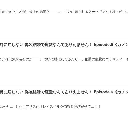
とができたことが、最上の結果だ――…」 ついに語られるアークヴァルト様の想い
に屈しない 偽装結婚で寵愛なんてありえません！ Episode.5《カノ
つければ気が済むのか――」 ついに結ばれたふたり…。伯爵の寵愛にエリスティー
に屈しない 偽装結婚で寵愛なんてありえません！ Episode.6《カノ
ふたり…。しかしアリスがオレイスベルグ伯爵を呼び寄せて…！？