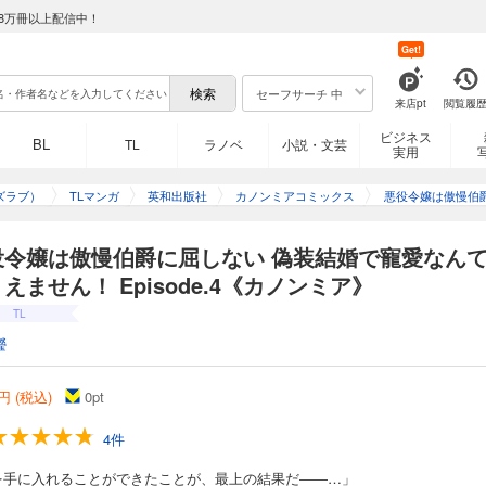
8万冊以上配信中！
Get!
セーフサーチ 中
来店pt
閲覧履
ビジネス
BL
TL
ラノベ
小説・文芸
実用
ズラブ）
TLマンガ
英和出版社
カノンミアコミックス
悪役令嬢は傲慢伯
い 偽装結婚で寵
りえません！《カ
役令嬢は傲慢伯爵に屈しない 偽装結婚で寵愛なん
えません！ Episode.4《カノンミア》
TL
瀅
円 (税込)
0
pt
4件
を手に入れることができたことが、最上の結果だ――…」