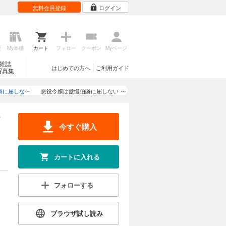
無料会員登録
ログイン
歴
My本棚
カート
フォロー
クーポン
Myページ
雑誌
はじめての方へ
ご利用ガイド
写真集
爵に屈しな
悪役令嬢は傲慢伯爵に屈しない
愛なんてあ
偽装結婚で寵愛なんてありえませ
ノンミア》
ん！ Episode.4《カノンミア》
て
今すぐ購入
カートに入れる
フォローする
ブラウザ試し読み