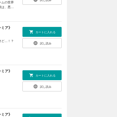
彼は、悪役
に結婚を申
開幕です♪
ンミア》
カートに入れる
けど…！？
試し読み
ンミア》
カートに入れる
試し読み
ンミア》