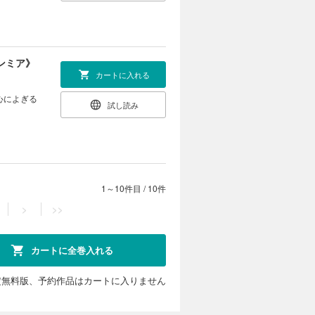
ノンミア》
カートに入れる
心によぎる
試し読み
1～10件目
/
10件
>
>>
カートに全巻入れる
定無料版、予約作品はカートに入りません