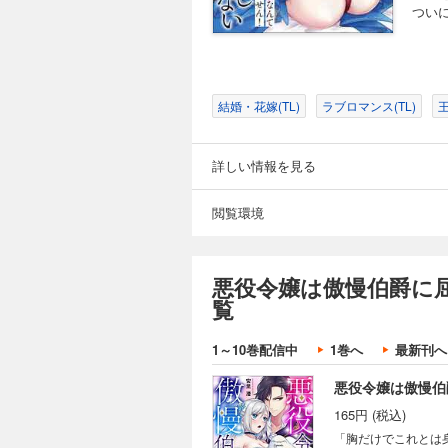
つい
結婚・花嫁(TL)
ラブロマンス(TL)
王
詳しい情報を見る
閲覧環境
悪役令嬢は傲慢伯爵に
覧
1～10巻配信中
1巻へ
最新刊へ
悪役令嬢は傲慢伯爵
165円 (税込)
「胸だけでこれとは