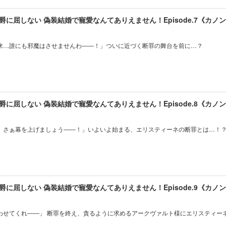
に屈しない 偽装結婚で寵愛なんてありえません！Episode.7《カノ
来…誰にも邪魔はさせませんわ――！」ついに近づく断罪の舞台を前に…？
に屈しない 偽装結婚で寵愛なんてありえません！Episode.8《カノ
。さぁ幕を上げましょう――！」いよいよ始まる、エリスティーネの断罪とは…！
に屈しない 偽装結婚で寵愛なんてありえません！Episode.9《カノ
わせてくれ――」 断罪を終え、貪るように求めるアークヴァルト様にエリスティー