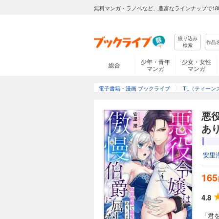
無料マンガ・ラノベなど、豊富なラインナップで18
絞り込み
検索
少年・青年
少女・女性
総合
マンガ
マンガ
電子書籍・漫画 ブックライブ
TL（ティーン
悪
あり
安里
165
4.8
「君