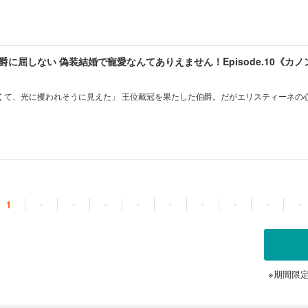
に屈しない 偽装結婚で寵愛なんてありえません！Episode.10《カ
くて、光に攫われそうに見えた」 王位戴冠を果たした伯爵。だがエリスティーネの
1
・
・
・
・
・
・
・
・
・
※期間限