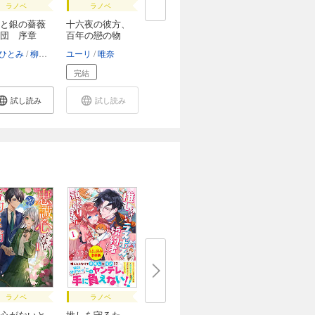
ラノベ
ラノベ
と銀の薔薇
十六夜の彼方、
団 序章
百年の戀の物
語 ...
ひとみ
柳瀬千博
ユーリ
えとう綺羅
唯奈
完結
試し読み
試し読み
ラノベ
ラノベ
心がないと
推しを守るた