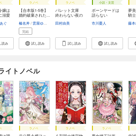
ベ
ラノベ
ラノベ
小説・文芸
令嬢は
【合本版1-5巻】
パレット文庫
ボーンヤードは
夢美
に溺愛
婚約破棄された...
終わらない夜の
語らない
騎士
た...
総...
あぐ
榛名丼
雲屋ゆきお
田村由美
市川憂人
藤本
完結
し読み
試し読み
試し読み
試し読み
けライトノベル
ベ
ラノベ
ラノベ
ラノベ
嬢は調
元公爵令嬢フェ
八彩国の後宮物
悪女矯正計画
忠誠