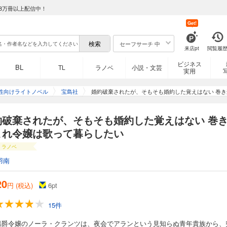
8万冊以上配信中！
Get!
セーフサーチ 中
来店pt
閲覧履
ビジネス
BL
TL
ラノベ
小説・文芸
実用
性向けライトノベル
宝島社
婚約破棄されたが、そもそも婚約した覚えはない 巻
約破棄されたが、そもそも婚約した覚えはない 巻
まれ令嬢は歌って暮らしたい
ラノベ
羽南
20
円 (税込)
6
pt
15件
男爵令嬢のノーラ・クランツは、夜会でアランという見知らぬ青年貴族から、