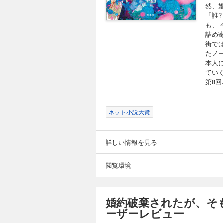
然、
「誰
も、
詰め
街で
たノ
本人
ていく
第8
ネット小説大賞
詳しい情報を見る
閲覧環境
婚約破棄されたが、そ
ーザーレビュー