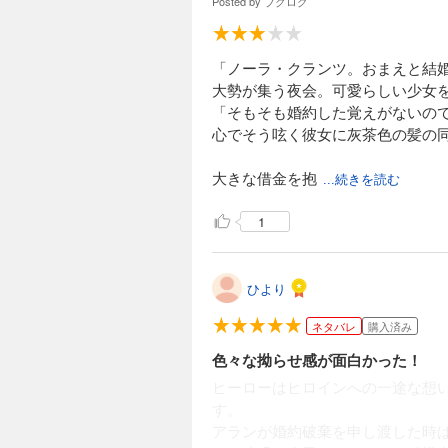
Posted by
ブクログ
「ノーラ・クランツ。おまえと結
大勢が集う夜会。可愛らしい少女
「そもそも婚約した覚えがないの
心でそう呟く彼女に灰茶色の髪の
大きな借金を抱
...続きを読む
1
ひより
ネタバレ
購入済み
色々な拗らせ感が面白かった！
ヒーローはヒロインへの一途な想
す。
アランが婚約破棄を申し渡した時