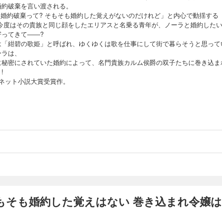
婚約破棄を言い渡される。
? 婚約破棄って? そもそも婚約した覚えがないのだけれど」と内心で動揺する
 今度はその貴族と同じ顔をしたエリアスと名乗る青年が、ノーラと婚約した
寄ってきて――?
は「紺碧の歌姫」と呼ばれ、ゆくゆくは歌を仕事にして街で暮らそうと思って
ーラは、
に秘密にされていた婚約によって、名門貴族カルム侯爵の双子たちに巻き込ま
!
回ネット小説大賞受賞作。
もそも婚約した覚えはない 巻き込まれ令嬢は