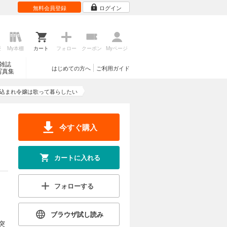
無料会員登録
ログイン
歴
My本棚
カート
フォロー
クーポン
Myページ
雑誌
はじめての方へ
ご利用ガイド
写真集
き込まれ令嬢は歌って暮らしたい
き
今すぐ購入
カートに入れる
フォローする
ブラウザ試し読み
突