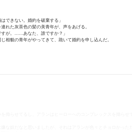
婚はできない。婚約を破棄する」
を連れた灰茶色の髪の美青年が、声をあげる。
ですが。……あなた、誰ですか？」
同じ相貌の青年がやってきて、跪いて婚約を申し込んだ。
いを拗らせてるし、アランはヒーローへのコンプレックスを拗らせ
は嫌な奴だなと思いましたが、それはアランが色々とチョロかった