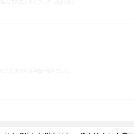
真面目で素直なチョロいア
...続きを読む
ンに対しての執着具合が最高でした。