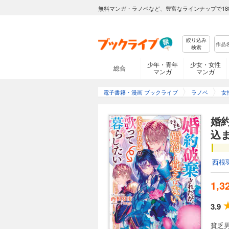
無料マンガ・ラノベなど、豊富なラインナップで18
絞り込み
検索
少年・青年
少女・女性
総合
マンガ
マンガ
電子書籍・漫画 ブックライブ
ラノベ
女
婚
込
西根
1,3
3.9
貧乏