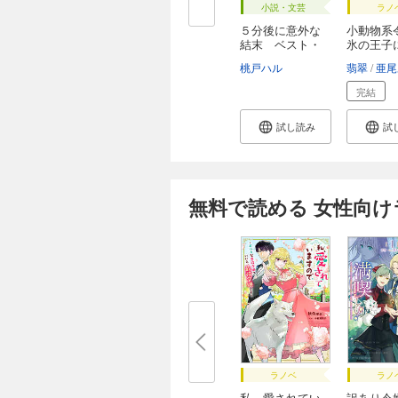
小説・文芸
ラノ
５分後に意外な
小動物系
結末 ベスト・
氷の王子
セ...
さ...
桃戸ハル
翡翠
亜尾
完結
試し読み
試
無料で読める 女性向
ラノベ
ラノ
私、愛されてい
訳あり令