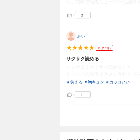
た。狡猾で腹黒なヒーローに結構
2
みい
ネタバレ
サクサク読める
テンポよくサクサク読めました。
ヒーローの腹黒イケメンがヒロイ
＃笑える
＃胸キュン
＃カッコいい
1