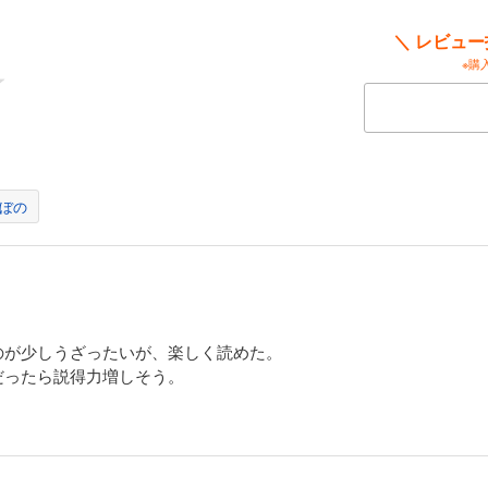
＼ レビュ
※購
ぼの
のが少しうざったいが、楽しく読めた。
だったら説得力増しそう。