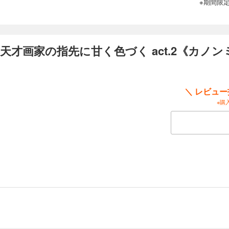
※期間限
天才画家の指先に甘く色づく act.2《カノ
＼ レビュ
※購