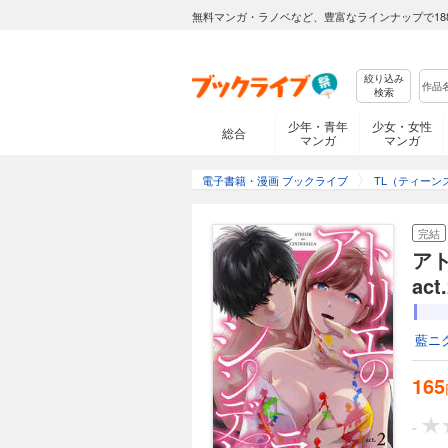
無料マンガ・ラノベなど、豊富なラインナップで18
絞り込み
検索
少年・青年
少女・女性
総合
マンガ
マンガ
電子書籍・漫画 ブックライブ
TL（ティーン
完結
ア
ac
藍ニ
165
-