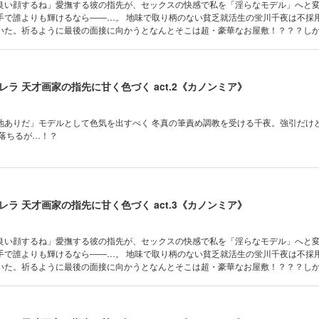
良い顔するね」愛撫する彼の指先が、セックスの快感で私を「淫らなモデル」へと
――…。 地味で取り柄のない貧乏就活生の蛍川千夜は不採用続きの毎
いた。祈るように最後の面接に向かうとなんとそこは超・豪華なお屋敷！？？？し
場冬真に強引に押し倒されちゃって…！？ 「もっと見せてよ、綺麗に咲くところ」
エッチな開発を受ける決意をした千夜。平凡だった千夜の人生は次第に「世界的な
ル」として花開いてゆく――。 「開発」×「お耽美」のシンデレラストーリー開幕です！
ラ 天才画家の指先に甘く色づく act.2《カノンミア》
地ありだ」モデルとして色気を出すべく 冬真の筆責め調教を受ける千夜。強引だけ
に落ちるが…！？
ラ 天才画家の指先に甘く色づく act.3《カノンミア》
良い顔するね」愛撫する彼の指先が、セックスの快感で私を「淫らなモデル」へと
――…。 地味で取り柄のない貧乏就活生の蛍川千夜は不採用続きの毎
いた。祈るように最後の面接に向かうとなんとそこは超・豪華なお屋敷！？？？し
場冬真に強引に押し倒されちゃって…！？ 「もっと見せてよ、綺麗に咲くところ」
エッチな開発を受ける決意をした千夜。平凡だった千夜の人生は次第に「世界的な
ル」として花開いてゆく――。 「開発」×「お耽美」のシンデレラストーリー開幕です！