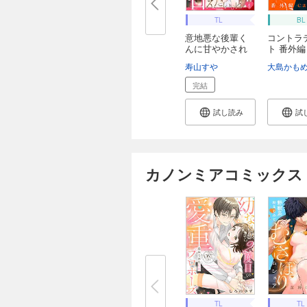
TL
BL
意地悪な後輩く
コントラ
んに甘やかされ
ト 番外編 
た...
n...
寿山すや
大島かも
完結
試し読み
試
カノンミアコミックス
TL
TL