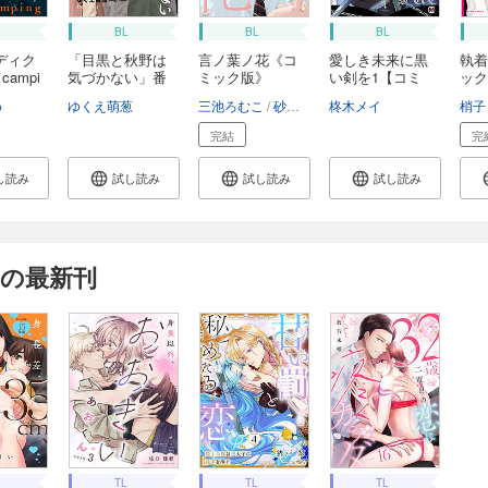
BL
BL
BL
ディク
「目黒と秋野は
言ノ葉ノ花《コ
愛しき未来に黒
執着
campi
気づかない」番
ミック版》
い剣を1【コミ
ック
外...
（上）...
ッ...
め
ゆくえ萌葱
三池ろむこ
砂原糖子
柊木メイ
梢子
完結
完
し読み
試し読み
試し読み
試し読み
 の最新刊
TL
TL
TL