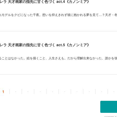
ラ 天才画家の指先に甘く色づく act.4《カノンミア》
れモデルをクビになった千夜。想いを抑えきれず彼に抱かれる夢を見て…？天才・
ラ 天才画家の指先に甘く色づく act.5《カノンミア》
ることはなかった。絵を描くこと、人生さえも。だから理解出来なかった、誰かを
1
・
・
・
・
・
・
・
・
・