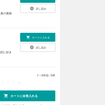
試し読み
冬真の孤独
カートに入れる
試し読み
強烈に好き
1～5件目
/
5件
>
>>
カートに全巻入れる