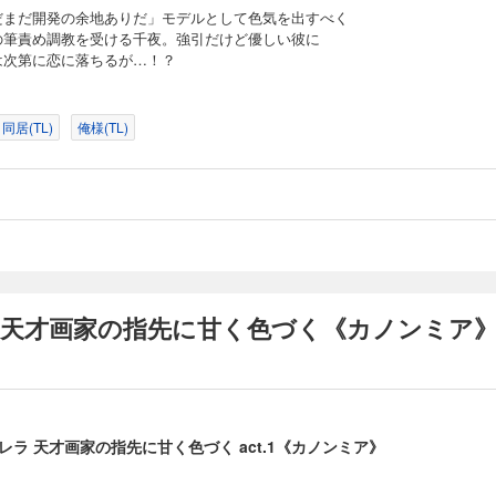
だまだ開発の余地ありだ」モデルとして色気を出すべく
の筆責め調教を受ける千夜。強引だけど優しい彼に
は次第に恋に落ちるが…！？
同居(TL)
俺様(TL)
 天才画家の指先に甘く色づく《カノンミア》
ラ 天才画家の指先に甘く色づく act.1《カノンミア》