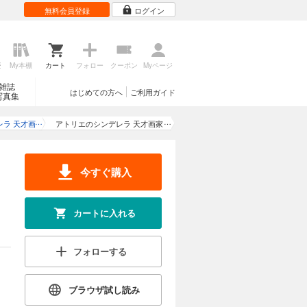
無料会員登録
ログイン
歴
My本棚
カート
フォロー
クーポン
Myページ
雑誌
はじめての方へ
ご利用ガイド
写真集
ラ 天才画
アトリエのシンデレラ 天才画家
づく《カノ
の指先に甘く色づく act.2《カノ
》
ンミア》
今すぐ購入
カートに入れる
フォローする
ブラウザ試し読み