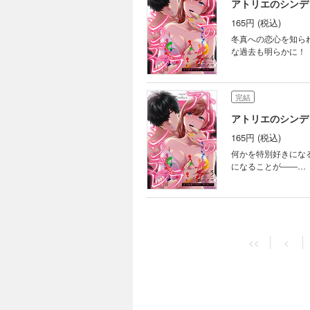
アトリエのシンデレ
165円 (税込)
冬真への恋心を知ら
な過去も明らかに！
完結
アトリエのシンデレ
165円 (税込)
何かを特別好きにな
になることが――…
<<
<