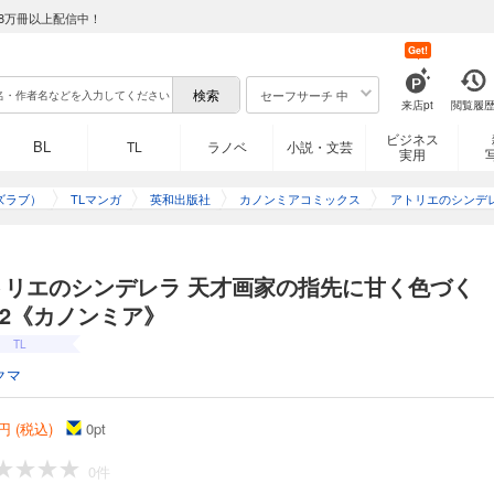
8万冊以上配信中！
Get!
セーフサーチ 中
来店pt
閲覧履
ビジネス
BL
TL
ラノベ
小説・文芸
実用
ズラブ）
TLマンガ
英和出版社
カノンミアコミックス
アトリエのシンデレ
家の指先に甘く色
ンミア
トリエのシンデレラ 天才画家の指先に甘く色づく
t.2《カノンミア》
TL
クマ
円 (税込)
0
pt
0件