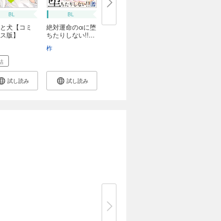
BL
BL
と犬【コミ
絶対運命のαに堕
ス版】
ちたりしない!!...
柞
結
試し読み
試し読み