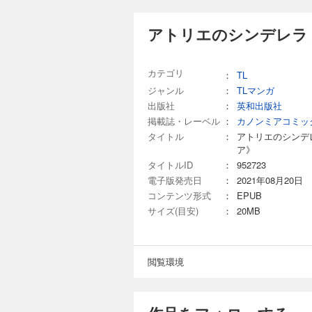
アトリエのシンデレラ 
カテゴリ
：
TL
ジャンル
：
TLマンガ
出版社
：
英和出版社
掲載誌・レーベル
：
カノンミアコミッ
タイトル
：
アトリエのシンデ
ア》
タイトルID
：
952723
電子版発売日
：
2021年08月20日
コンテンツ形式
：
EPUB
サイズ(目安)
：
20MB
閲覧環境