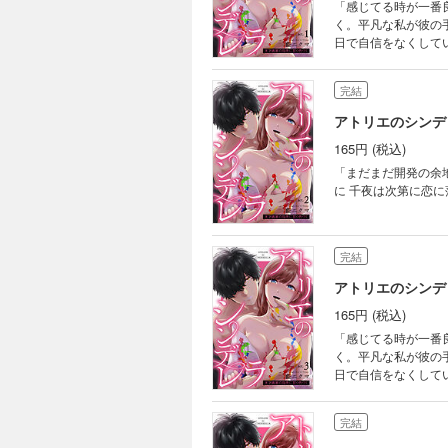
「感じてる時が一番
く。平凡な私が彼の手で誰よりも輝けるなら
日で自信をなくして
中に屋敷の主人で天才画家・新
冬真に見初められ、
完結
アトリエのシンデレ
165円 (税込)
「まだまだ開発の余
に 千夜は次第に恋
完結
アトリエのシンデレ
165円 (税込)
「感じてる時が一番
く。平凡な私が彼の手で誰よりも輝けるなら
日で自信をなくして
中に屋敷の主人で天才画家・新
冬真に見初められ、
完結