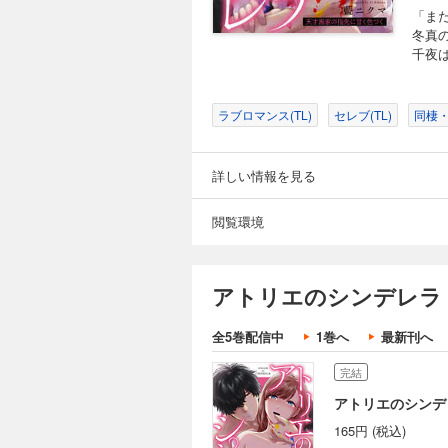
「ま
冬真
千夜
ラブロマンス(TL)
セレブ(TL)
同棲・
詳しい情報を見る
閲覧環境
アトリエのシンデレラ
全5巻配信中
1巻へ
最新刊へ
完結
アトリエのシンデレ
165円 (税込)