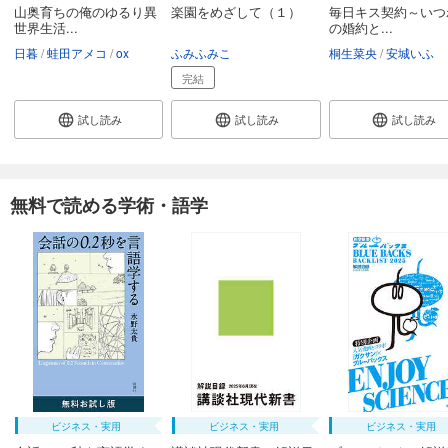
山奥育ちの俺のゆるり異
楽園をめざして（１）
毎日キス契約～いつ
世界生活...
の婚約と...
日暮
蛙田アメコ
ox
ふみふみこ
桐生菜央
安城いふ
完結
試し読み
試し読み
試し読み
無料で読める学術・語学
ビジネス・実用
ビジネス・実用
ビジネス・実用