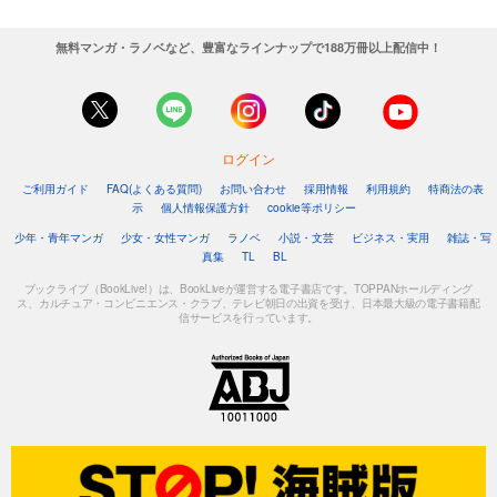
無料マンガ・ラノベなど、豊富なラインナップで188万冊以上配信中！
ログイン
ご利用ガイド
FAQ(よくある質問)
お問い合わせ
採用情報
利用規約
特商法の表
示
個人情報保護方針
cookie等ポリシー
少年・青年マンガ
少女・女性マンガ
ラノベ
小説・文芸
ビジネス・実用
雑誌・写
真集
TL
BL
ブックライブ（BookLive!）は、BookLiveが運営する電子書店です。TOPPANホールディング
ス、カルチュア・コンビニエンス・クラブ、テレビ朝日の出資を受け、日本最大級の電子書籍配
信サービスを行っています。