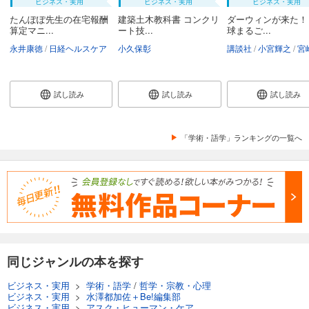
ビジネス・実用
ビジネス・実用
ビジネス・実用
たんぽぽ先生の在宅報酬
建築土木教科書 コンクリ
ダーウィンが来た！
算定マニ...
ート技...
球まるご...
永井康徳
日経ヘルスケア
小久保彰
講談社
小宮輝之
宮崎
試し読み
試し読み
試し読み
「学術・語学」ランキングの一覧へ
同じジャンルの本を探す
ビジネス・実用
>
学術・語学
/
哲学・宗教・心理
ビジネス・実用
>
水澤都加佐＋Be!編集部
ビジネス・実用
>
アスク・ヒューマン・ケア