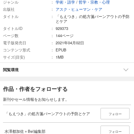
ジャンル
学術・語学
/
哲学・宗教・心理
出版社
アスク・ヒューマン・ケア
タイトル
「もえつき」の処方箋バーンアウトの予防
とケア
タイトルID
929373
ページ数
144ページ
電子版発売日
2021年04月02日
コンテンツ形式
EPUB
サイズ(目安)
1MB
閲覧環境
作品・作者をフォローする
新刊やセール情報をお知らせします。
「もえつき」の処方箋バーンアウトの予防とケア
フォロー
水澤都加佐＋Be!編集部
フォロー