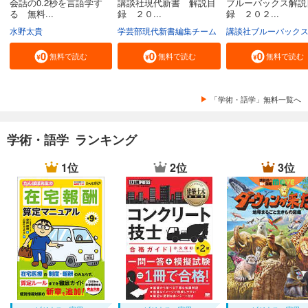
会話の0.2秒を言語学す
講談社現代新書 解説目
ブルーバックス解説
る 無料...
録 ２０...
録 ２０２...
水野太貴
学芸部現代新書編集チーム
講談社ブルーバック
無料で読む
無料で読む
無料で読む
「学術・語学」無料一覧へ
学術・語学 ランキング
1位
2位
3位