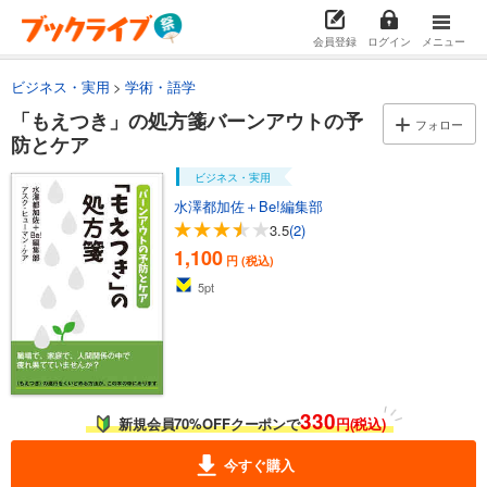
会員登録
ログイン
メニュー
ビジネス・実用
学術・語学
「もえつき」の処方箋バーンアウトの予
フォロー
防とケア
ビジネス・実用
水澤都加佐＋Be!編集部
3.5
(2)
1,100
円 (税込)
5
pt
330
新規会員70%OFFクーポンで
円(税込)
今すぐ購入