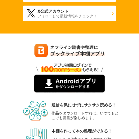
X公式アカウント
フォローして最新情報をチェック！
通信を気にせずにサクサク読める！
作品をダウンロードすれば、いつでもど
こでも読書が楽しめます。
本棚を作って本の整理ができる！
ジャンルや作家ごとなどに本を分類し