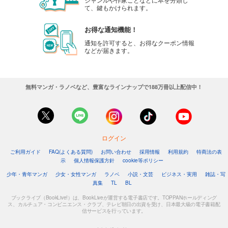
て、鍵もかけられます。
お得な通知機能！
通知を許可すると、お得なクーポン情報
などが届きます。
無料マンガ・ラノベなど、豊富なラインナップで188万冊以上配信中！
ログイン
ご利用ガイド
FAQ(よくある質問)
お問い合わせ
採用情報
利用規約
特商法の表
示
個人情報保護方針
cookie等ポリシー
少年・青年マンガ
少女・女性マンガ
ラノベ
小説・文芸
ビジネス・実用
雑誌・写
真集
TL
BL
ブックライブ（BookLive!）は、BookLiveが運営する電子書店です。TOPPANホールディング
ス、カルチュア・コンビニエンス・クラブ、テレビ朝日の出資を受け、日本最大級の電子書籍配
信サービスを行っています。