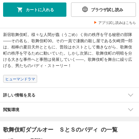
カートに入れる
ブラウザ試し読み
アプリ試し読みはこちら
新宿歌舞伎町。様々な人間が蠢（うごめ）く街の秩序を守る秘密の部隊
――その名も、歌舞伎町00。その一員で凄腕の殺し屋である矢崎潤一郎
は、相棒の夏目天外とともに、普段はホストとして働きながら、歌舞伎
町の秩序を守るために動いていた。しかし次第に、歌舞伎町の明暗を分
ける大きな事件へと事態は発展していく――。歌舞伎町を舞台に繰り広
げる、男たちのバディ・ストーリー！
ヒューマンドラマ
詳しい情報を見る
閲覧環境
歌舞伎町ダブルオー ＳとＳのバディ の一覧