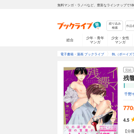
無料マンガ・ラノベなど、豊富なラインナップで18
絞り込み
検索
少年・青年
少女・女性
総合
マンガ
マンガ
電子書籍・漫画 ブックライブ
BL（ボーイズ
完結
残
千野
770
4.5
【分