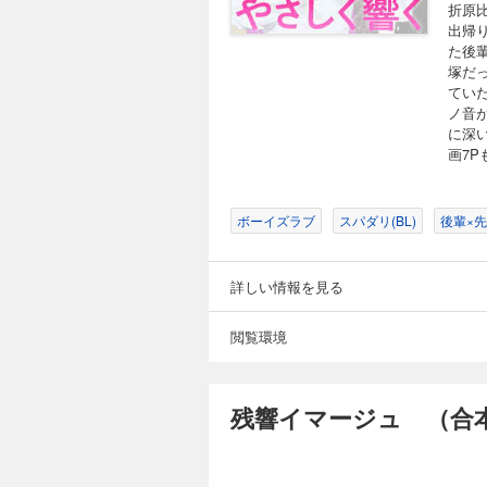
折原
出帰
た後
塚だ
てい
ノ音
に深
画7P
ボーイズラブ
スパダリ(BL)
後輩×先
詳しい情報を見る
閲覧環境
残響イマージュ （合