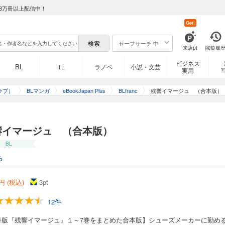
8万冊以上配信中！
Get!
セーフサーチ 中
来店pt
閲覧履
ビジネス
BL
TL
ラノベ
小説・文芸
実用
ラブ）
BLマンガ
eBookJapan Plus
BLfranc
残響イマージュ （合本版）
響イマージュ （合本版）
BL
ち
円 (税込)
3
pt
12件
冊版『残響イマージュ』１～7巻をまとめた合本版】シューズメーカーに勤め