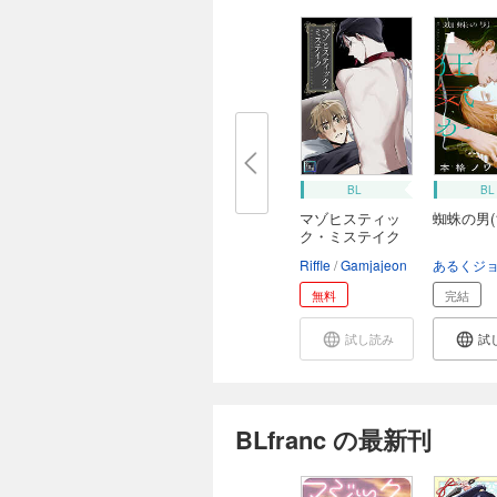
BL
BL
マゾヒスティッ
蜘蛛の男(1
ク・ミステイク
【...
Riffle
Gamjajeon
あるくジ
無料
完結
試し読み
試
BLfranc の最新刊