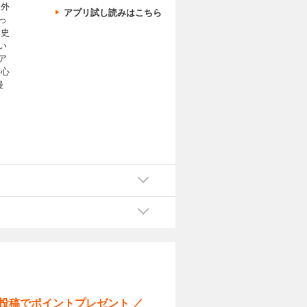
 外
アプリ試し読みはこちら
っ
い史
い
ア
と心
漫
ー投稿でポイントプレゼント ／