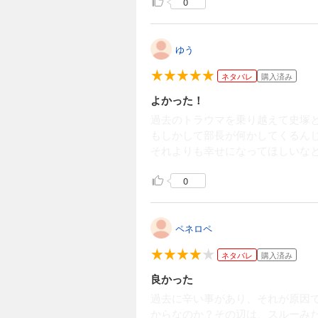
0
ゆう
ネタバレ
購入済み
よかった！
過去のトラウマを乗り越えて史塚
もしかして部長が何かしてくるんじ
それよりも幸せになってほしいな
0
ペネロペ
ネタバレ
購入済み
良かった
過去に辛い事があり、それが原因
からなのか？その辺は、スルーみ