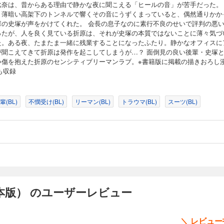
比奈は、昔からある理由で静かな夜に聞こえる「ヒールの音」が苦手だった。
り薄暗い高架下のトンネルで響くその音にうずくまっていると、偶然通りかか
輩の史塚が声をかけてくれた。 会長の息子なのに素行不良のせいで評判の悪
ったが、人を良く見ている折原は、それが史塚の本質ではないことに薄々気づ
た。ある夜、たまたま一緒に残業することになったふたり。静かなオフィスに
が聞こえてきて折原は発作を起こしてしまうが…？ 面倒見の良い後輩・史塚
い傷を抱えた折原のセンシティブリーマンラブ。※書籍版に掲載の描きおろし
も収録
輩(BL)
不憫受け(BL)
リーマン(BL)
トラウマ(BL)
スーツ(BL)
本版） のユーザーレビュー
＼ レビュ