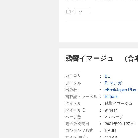
0
残響イマージュ （合本
カテゴリ
：
BL
ジャンル
：
BLマンガ
出版社
：
eBookJapan Plus
掲載誌・レーベル
：
BLfranc
タイトル
：
残響イマージュ 
タイトルID
：
911414
ページ数
：
212ページ
電子版発売日
：
2021年02月27日
コンテンツ形式
：
EPUB
サイズ(目安)
：
111MB