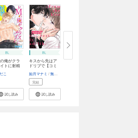
BL
BL
の俺がクラ
キスから先はア
イトに射精
ドリブで【コミ
ッ...
だこ
如月マナミ
無理薫
完結
試し読み
試し読み