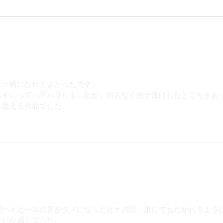
と一緒になれてよかったです。
ゃ‪…‬ってハラハラしましたが、何もなく拍子抜けしたところもあ
と思える作品でした。
でハイヒールの音がダメになったヒナの話。誰にでもだかれるよう
たいな感じでした。