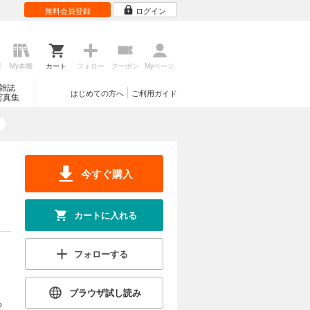
無料会員登録
ログイン
歴
My本棚
カート
フォロー
クーポン
Myページ
雑誌
はじめての方へ
ご利用ガイド
写真集
今すぐ購入
カートに入れる
フォローする
ブラウザ試し読み
る