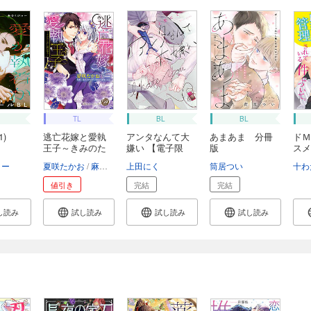
TL
BL
BL
)
逃亡花嫁と愛執
アンタなんて大
あまあま 分冊
ドＭ
王子～きみのた
嫌い 【電子限
版
スメ
め...
定...
管...
ョー
夏咲たかお
麻生ミカリ
上田にく
Ciel
筒居つい
十わ
値引き
完結
完結
し読み
試し読み
試し読み
試し読み