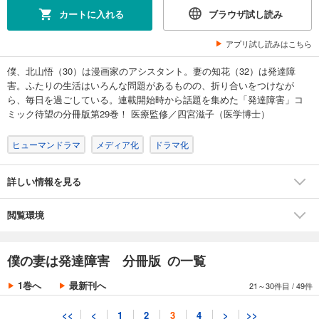
試し読み
カートに入れる
ブラウザ試し読み
あらすじを表示する
アプリ試し読みはこちら
僕の妻は発達障害 分冊版第18巻
132
円 (税込)
僕、北山悟（30）は漫画家のアシスタント。妻の知花（32）は発達障
カート
害。ふたりの生活はいろんな問題があるものの、折り合いをつけなが
完結
ら、毎日を過ごしている。連載開始時から話題を集めた「発達障害」コ
試し読み
ミック待望の分冊版第29巻！ 医療監修／四宮滋子（医学博士）
あらすじを表示する
ヒューマンドラマ
メディア化
ドラマ化
僕の妻は発達障害 分冊版第19巻
132
円 (税込)
カート
詳しい情報を見る
完結
試し読み
閲覧環境
あらすじを表示する
僕の妻は発達障害 分冊版第20巻
僕の妻は発達障害 分冊版 の一覧
132
円 (税込)
カート
1巻へ
最新刊へ
21～30件目
/
49件
完結
試し読み
<<
<
1
2
3
4
>
>>