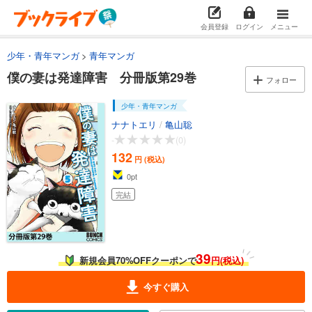
試し読み
会員登録
ログイン
メニュー
あらすじを表示する
少年・青年マンガ
青年マンガ
僕の妻は発達障害 分冊版第15巻
僕の妻は発達障害 分冊版第29巻
132
円 (税込)
フォロー
カート
完結
少年・青年マンガ
試し読み
ナナトエリ
/
亀山聡
あらすじを表示する
-
(0)
132
僕の妻は発達障害 分冊版第16巻
円 (税込)
0
pt
132
円 (税込)
カート
完結
完結
試し読み
あらすじを表示する
39
僕の妻は発達障害 分冊版第17巻
新規会員70%OFFクーポンで
円(税込)
132
円 (税込)
今すぐ購入
カート
完結