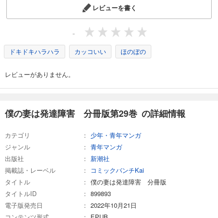
カート
レビューを書く
完結
試し読み
-
あらすじを表示する
ドキドキハラハラ
カッコいい
ほのぼの
僕の妻は発達障害 分冊版第34巻
132
円 (税込)
レビューがありません。
カート
完結
試し読み
あらすじを表示する
僕の妻は発達障害 分冊版第29巻 の詳細情報
僕の妻は発達障害 分冊版第35巻
カテゴリ
少年・青年マンガ
132
円 (税込)
カート
ジャンル
青年マンガ
完結
出版社
新潮社
試し読み
掲載誌・レーベル
コミックバンチKai
あらすじを表示する
タイトル
僕の妻は発達障害 分冊版
タイトルID
899893
僕の妻は発達障害 分冊版第36巻
電子版発売日
2022年10月21日
132
円 (税込)
カート
コンテンツ形式
EPUB