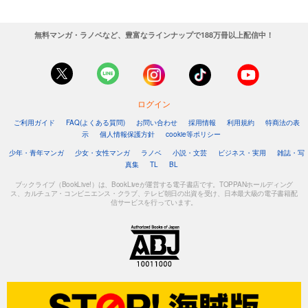
無料マンガ・ラノベなど、豊富なラインナップで188万冊以上配信中！
ログイン
ご利用ガイド
FAQ(よくある質問)
お問い合わせ
採用情報
利用規約
特商法の表
示
個人情報保護方針
cookie等ポリシー
少年・青年マンガ
少女・女性マンガ
ラノベ
小説・文芸
ビジネス・実用
雑誌・写
真集
TL
BL
ブックライブ（BookLive!）は、BookLiveが運営する電子書店です。TOPPANホールディング
ス、カルチュア・コンビニエンス・クラブ、テレビ朝日の出資を受け、日本最大級の電子書籍配
信サービスを行っています。