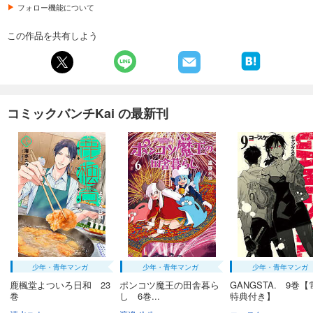
フォロー機能について
試し読み
あらすじを表示する
この作品を共有しよう
僕の妻は発達障害 分冊版第40巻
132
円 (税込)
カート
完結
コミックバンチKai の最新刊
試し読み
あらすじを表示する
僕の妻は発達障害 分冊版第41巻
132
円 (税込)
カート
完結
試し読み
あらすじを表示する
僕の妻は発達障害 分冊版第42巻
少年・青年マンガ
少年・青年マンガ
少年・青年マンガ
132
円 (税込)
カート
鹿楓堂よついろ日和 23
ポンコツ魔王の田舎暮ら
GANGSTA. 9巻【
完結
巻
し 6巻...
特典付き】