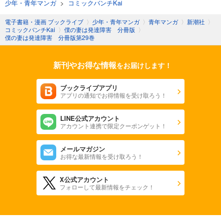
少年・青年マンガ
>
コミックバンチKai
電子書籍・漫画 ブックライブ
〉
少年・青年マンガ
〉
青年マンガ
〉
新潮社
〉
コミックバンチKai
〉
僕の妻は発達障害 分冊版
〉
僕の妻は発達障害 分冊版第29巻
新刊やお得な情報
をお届けします！
ブックライブアプリ
アプリの通知でお得情報を受け取ろう！
LINE公式アカウント
アカウント連携で限定クーポンゲット！
メールマガジン
お得な最新情報を受け取ろう！
X公式アカウント
フォローして最新情報をチェック！