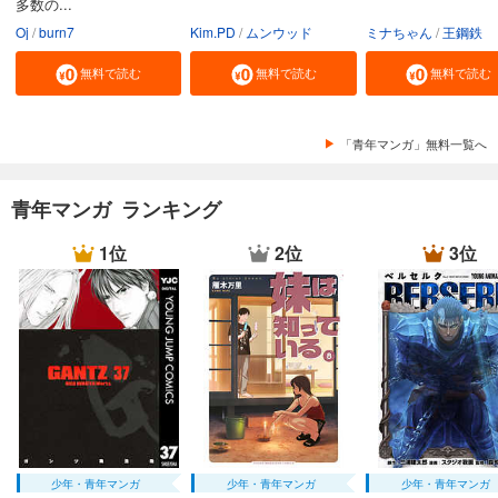
多数の...
Oj
burn7
Kim.PD
ムンウッド
ミナちゃん
王鋼鉄
僕の妻は発達障害 分冊版第46巻
132
無料で読む
無料で読む
無料で読む
円 (税込)
カート
完結
試し読み
「青年マンガ」無料一覧へ
あらすじを表示する
僕の妻は発達障害 分冊版第47巻
青年マンガ ランキング
132
円 (税込)
カート
1位
2位
3位
完結
試し読み
あらすじを表示する
僕の妻は発達障害 分冊版第48巻
132
円 (税込)
カート
完結
試し読み
あらすじを表示する
少年・青年マンガ
少年・青年マンガ
少年・青年マンガ