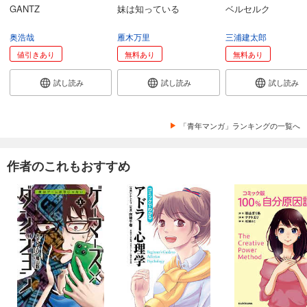
GANTZ
妹は知っている
ベルセルク
僕の妻は発達障害 分冊版第49巻（完）
143
円 (税込)
奥浩哉
雁木万里
三浦建太郎
カート
完結
値引きあり
無料あり
無料あり
試し読み
試し読み
試し読み
試し読み
あらすじを表示する
「青年マンガ」ランキングの一覧へ
作者のこれもおすすめ