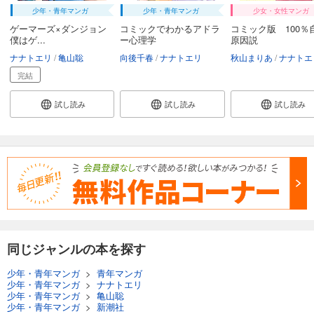
少年・青年マンガ
少年・青年マンガ
少女・女性マンガ
ゲーマーズ×ダンジョン
コミックでわかるアドラ
コミック版 100％
僕はゲ...
ー心理学
原因説
ナナトエリ
亀山聡
向後千春
ナナトエリ
秋山まりあ
ナナトエ
完結
試し読み
試し読み
試し読み
同じジャンルの本を探す
少年・青年マンガ
>
青年マンガ
少年・青年マンガ
>
ナナトエリ
少年・青年マンガ
>
亀山聡
少年・青年マンガ
>
新潮社