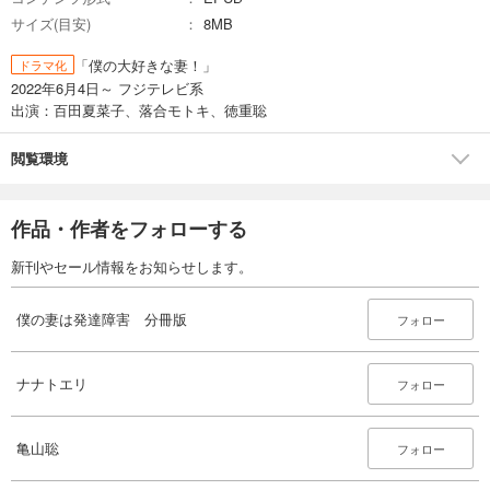
完結
サイズ(目安)
8MB
試し読み
「僕の大好きな妻！」
あらすじを表示する
ドラマ化
2022年6月4日～ フジテレビ系
僕の妻は発達障害 分冊版第37巻
出演：百田夏菜子、落合モトキ、徳重聡
132
円 (税込)
カート
閲覧環境
完結
試し読み
あらすじを表示する
作品・作者をフォローする
僕の妻は発達障害 分冊版第38巻
新刊やセール情報をお知らせします。
132
円 (税込)
カート
僕の妻は発達障害 分冊版
フォロー
完結
試し読み
あらすじを表示する
ナナトエリ
フォロー
僕の妻は発達障害 分冊版第39巻
132
亀山聡
円 (税込)
フォロー
カート
完結