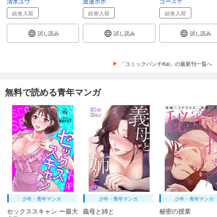
清水ユウ
渡邉ポポ
コースケ
試し読み
あらすじを表示する
続巻入荷
続巻入荷
続巻入荷
僕の妻は発達障害 分冊版第43巻
試し読み
試し読み
試し読み
132
円 (税込)
カート
完結
「コミックバンチKai」の最新刊一覧へ
試し読み
あらすじを表示する
無料で読める青年マンガ
僕の妻は発達障害 分冊版第44巻
132
円 (税込)
カート
完結
試し読み
あらすじを表示する
僕の妻は発達障害 分冊版第45巻
132
円 (税込)
カート
完結
少年・青年マンガ
少年・青年マンガ
少年・青年マンガ
試し読み
セックススキャン ー最大
義母と姉と
秘密の授業
あらすじを表示する