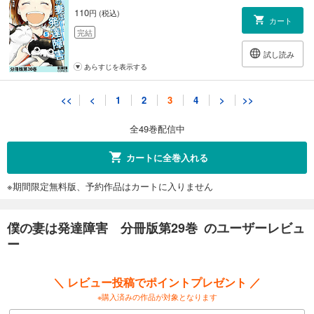
110
円 (税込)
カート
完結
試し読み
あらすじを表示する
僕の妻は発達障害 分冊版第31巻
<<
<
1
2
3
4
>
>>
132
円 (税込)
カート
全49巻配信中
完結
試し読み
カートに全巻入れる
あらすじを表示する
※期間限定無料版、予約作品はカートに入りません
僕の妻は発達障害 分冊版第32巻
132
円 (税込)
カート
僕の妻は発達障害 分冊版第29巻 のユーザーレビュ
完結
ー
試し読み
あらすじを表示する
＼ レビュー投稿でポイントプレゼント ／
僕の妻は発達障害 分冊版第33巻
※購入済みの作品が対象となります
132
円 (税込)