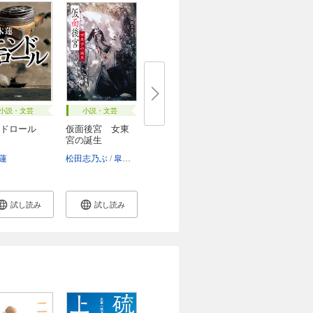
小説・文芸
小説・文芸
ドロール
仮面後宮 女東
宮の誕生
紀子
蓮
松田志乃ぶ
皐月恵
試し読み
試し読み