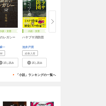
小説・文芸
小説・文芸
のレガシー
ハヤブサ消防団
瞬一
池井戸潤
EW
続巻入荷
試し読み
試し読み
「小説」ランキングの一覧へ