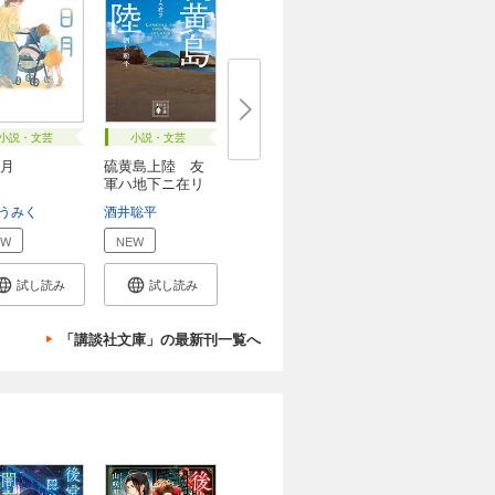
小説・文芸
小説・文芸
月
硫黄島上陸 友
軍ハ地下ニ在リ
うみく
酒井聡平
EW
NEW
試し読み
試し読み
「講談社文庫」の最新刊一覧へ