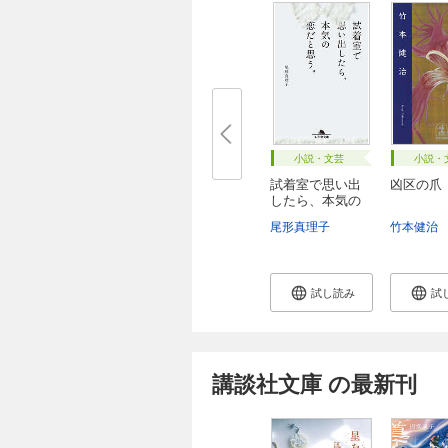
小説・文芸
小説・
試着室で思い出
凶区の爪
したら、本気の
恋...
尾形真理子
竹本健治
試し読み
試
講談社文庫 の最新刊