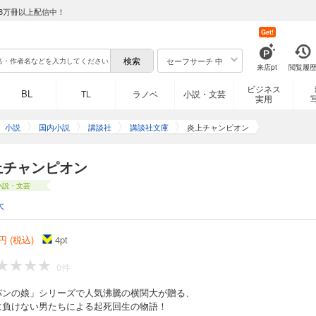
8万冊以上配信中！
Get!
セーフサーチ 中
来店pt
閲覧履
ビジネス
BL
TL
ラノベ
小説・文芸
実用
小説
国内小説
講談社
講談社文庫
炎上チャンピオン
上チャンピオン
小説・文芸
大
円 (税込)
4
pt
0件
パンの娘」シリーズで人気沸騰の横関大が贈る、
に負けない男たちによる起死回生の物語！