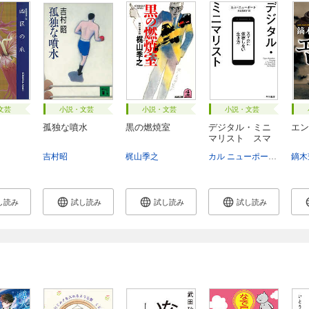
文芸
小説・文芸
小説・文芸
小説・文芸
孤独な噴水
黒の燃焼室
デジタル・ミニ
エン
マリスト スマ
ホ...
吉村昭
梶山季之
カル ニューポート
池田真
鏑木
し読み
試し読み
試し読み
試し読み