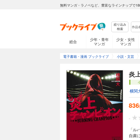
無料マンガ・ラノベなど、豊富なラインナップで18
絞り込み
検索
少年・青年
少女・女性
総合
マンガ
マンガ
電子書籍・漫画 ブックライブ
小説・文芸
炎
横関
836
-
「ル
自粛