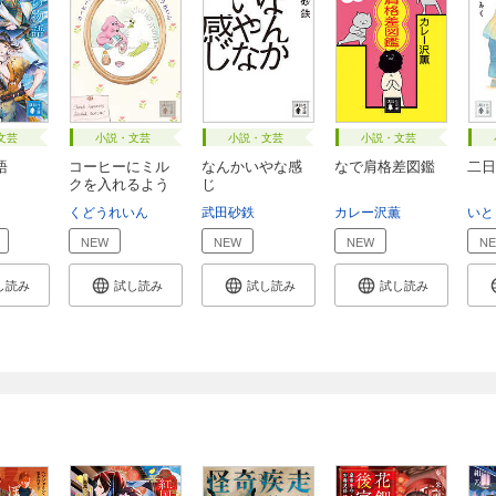
文芸
小説・文芸
小説・文芸
小説・文芸
物語
コーヒーにミル
なんかいやな感
なで肩格差図鑑
二日
クを入れるよう
じ
な...
くどうれいん
武田砂鉄
カレー沢薫
いと
NEW
NEW
NEW
N
し読み
試し読み
試し読み
試し読み