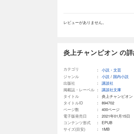
レビューがありません。
炎上チャンピオン の詳
カテゴリ
：
小説・文芸
ジャンル
：
小説
/
国内小説
出版社
：
講談社
掲載誌・レーベル
：
講談社文庫
タイトル
：
炎上チャンピオン
タイトルID
：
894702
ページ数
：
400ページ
電子版発売日
：
2021年01月15日
コンテンツ形式
：
EPUB
サイズ(目安)
：
1MB