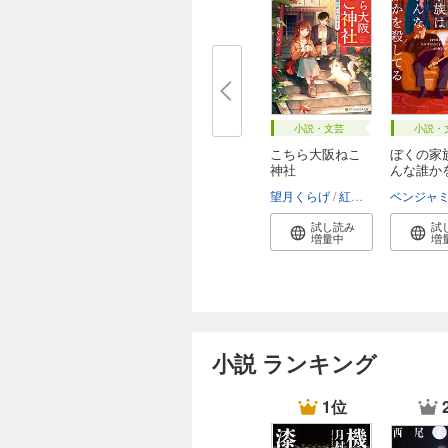
小説・文芸
小説・
こちら大阪ねこ
ぼくの家
神社
んな誰か
て...
望月くらげ
紅木春
試し読み
試
増量中
増
小説 ランキング
1位