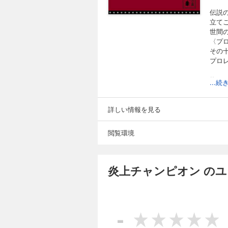
伝説
立て
世間
〈プ
その
プロ
胸ア
...
詳しい情報を見る
閲覧環境
炎上チャンピオン の
-