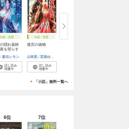
小説・文芸
小説・文芸
の隠れ薬師
後宮の偽物
夜を照らす
他
夏目レモン
山咲黒
雲屋ゆきお
試し読み
試し読み
増量中
増量中
「小説」無料一覧へ
6位
7位