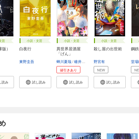
文芸
小説・文芸
小説・文芸
小説・文芸
庫版）
白夜行
異世界居酒屋
殺し屋の出世術
鋼鉄
「げん」
東野圭吾
蝉川夏哉
碓井ツカサ
野宮有
堂場
値引きあり
NEW
N
し読み
試し読み
試し読み
試し読み
め