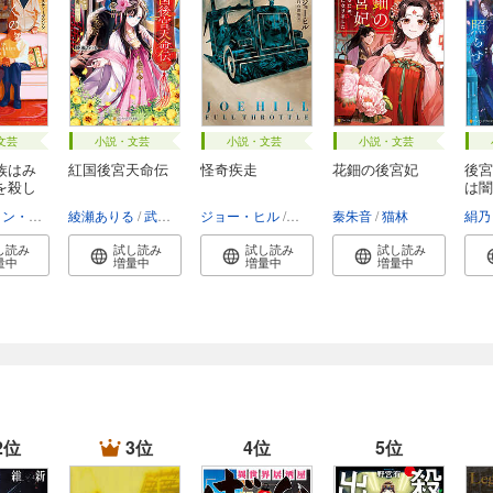
文芸
小説・文芸
小説・文芸
小説・文芸
族はみ
紅国後宮天命伝
怪奇疾走
花鈿の後宮妃
後宮
を殺し
は闇
ベンジャミン・スティーヴンソン
綾瀬ありる
富永和子
武田ほたる
ジョー・ヒル
スティーヴン・キング
秦朱音
猫林
白石朗・
絹乃
し読み
試し読み
試し読み
試し読み
量中
増量中
増量中
増量中
2位
3位
4位
5位