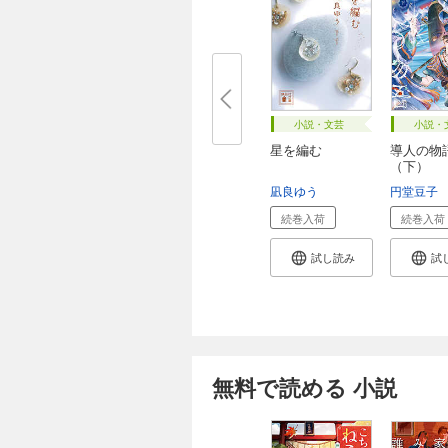
小説・文芸
小説・
星を編む
導人の
（下）
凪良ゆう
円堂豆子
続巻入荷
続巻入荷
試し読み
試
無料で読める 小説