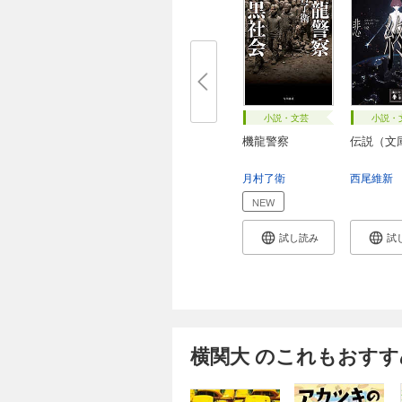
小説・文芸
小説・
機龍警察
伝説（文
月村了衛
西尾維新
NEW
試し読み
試
横関大 のこれもおすす