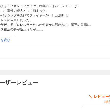
のチャンピオン・ファイヤー武蔵のライバルレスラーが、
こもり事件の犯人として捕まった。
のバッシングを受けてファイヤーが下した決断は
ロレスの自粛〉だった。
十年後、元プロレスラーたちが何者かに襲われて、瀕死の重傷に。
レス復活の夢が断たれたが……。
ツ必至の極上エンタメ！
続きを読む
ユーザーレビュー
＼ レビュ
※購