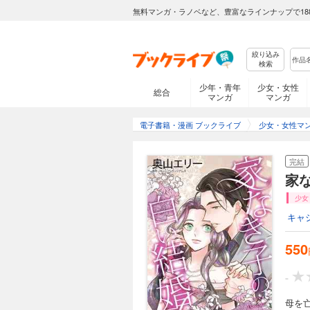
無料マンガ・ラノベなど、豊富なラインナップで18
絞り込み
検索
少年・青年
少女・女性
総合
マンガ
マンガ
電子書籍・漫画 ブックライブ
少女・女性マ
完結
家
少女
キャ
550
-
母を