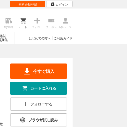
無料会員登録
ログイン
歴
My本棚
カート
フォロー
クーポン
Myページ
雑誌
はじめての方へ
ご利用ガイド
写真集
今すぐ購入
カートに入れる
フォローする
ブラウザ試し読み
敷