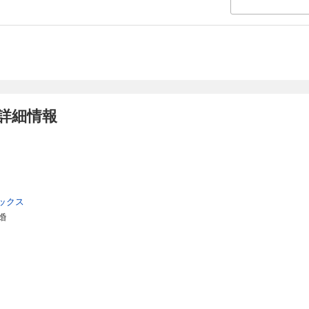
詳細情報
ックス
婚