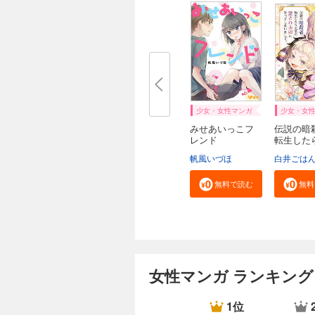
少女・女性マンガ
少女・女
みせあいっこフ
伝説の暗
レンド
転生した
の...
帆風いづほ
白井ごは
無料で読む
無料
女性マンガ ランキング
1位