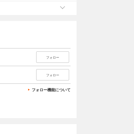
フォロー
フォロー
フォロー機能について