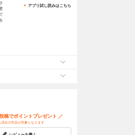
さ
アプリ試し読みはこちら
君
て
を
ー投稿でポイントプレゼント ／
入済みの作品が対象となります
レビューを書く