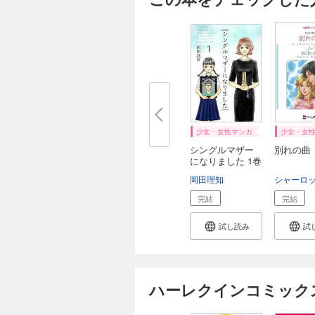
少女・女性マンガ
少女・女
シングルマザー
別れの曲
になりました 1巻
岡田理知
完結
完結
試し読み
試
ハーレクインコミック