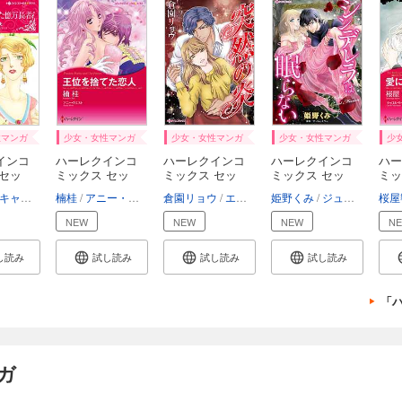
性マンガ
少女・女性マンガ
少女・女性マンガ
少女・女性マンガ
少
インコ
ハーレクインコ
ハーレクインコ
ハーレクインコ
ハー
 セッ
ミックス セッ
ミックス セッ
ミックス セッ
ミッ
ト...
ト...
ト...
ト...
キャロル・マリネッリ
友井美穂
楠桂
スーザン・メイアー
アニー・ウエスト
千家ゆう
倉園リョウ
キャシー・ウィリアムズ
小倉つくし
エリザベス・オールドフィールド
イヴォンヌ・リンゼイ
姫野くみ
橋本多佳子
ジュリー・ミラー
インディ
井上恵美
桜屋
NEW
NEW
NEW
N
し読み
試し読み
試し読み
試し読み
「
ガ