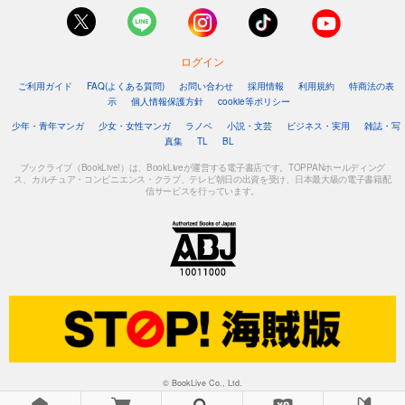
ログイン
ご利用ガイド
FAQ(よくある質問)
お問い合わせ
採用情報
利用規約
特商法の表
示
個人情報保護方針
cookie等ポリシー
少年・青年マンガ
少女・女性マンガ
ラノベ
小説・文芸
ビジネス・実用
雑誌・写
真集
TL
BL
ブックライブ（BookLive!）は、BookLiveが運営する電子書店です。TOPPANホールディング
ス、カルチュア・コンビニエンス・クラブ、テレビ朝日の出資を受け、日本最大級の電子書籍配
信サービスを行っています。
© BookLive Co., Ltd.