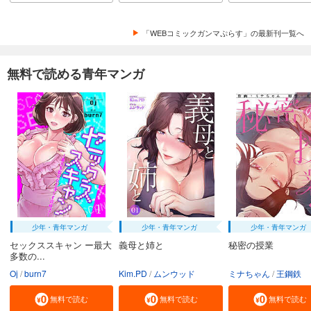
「WEBコミックガンマぷらす」の最新刊一覧へ
無料で読める青年マンガ
少年・青年マンガ
少年・青年マンガ
少年・青年マンガ
セックススキャン ー最大
義母と姉と
秘密の授業
多数の...
Oj
burn7
Kim.PD
ムンウッド
ミナちゃん
王鋼鉄
無料で読む
無料で読む
無料で読む