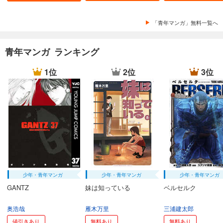
「青年マンガ」無料一覧へ
青年マンガ ランキング
1位
2位
3位
少年・青年マンガ
少年・青年マンガ
少年・青年マンガ
GANTZ
妹は知っている
ベルセルク
奥浩哉
雁木万里
三浦建太郎
値引きあり
無料あり
無料あり