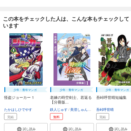
この本をチェックした人は、こんな本もチェックして
います
少年・青年マンガ
少年・青年マンガ
少年・青年マンガ
怪盗ジョーカー 1
老練の時空剣士、若返る
吾峠呼世晴短編集
【分冊版...
たかはしひでやす
鉄人じゅす
美澄しゅんう
佐糖アメ
吾峠呼世晴
完結
無料
完結
試し読み
試し読み
試し読み