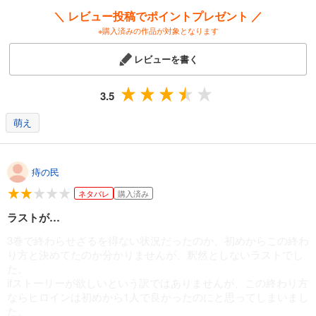
＼ レビュー投稿でポイントプレゼント ／
※購入済みの作品が対象となります
レビューを書く
3.5
萌え
痔の民
ネタバレ
購入済み
ラストが…
3巻で終わらせざるを得ない状況だったのか、初めからこの終わ
り方と決めてたのか分かりませんが、釈然としないラストでし
た。
ifストーリーが欲しいという訳ではありませんが、この終わり方
ならヒロインは初めから1人で良かったのにと思ってしまいまし
た。