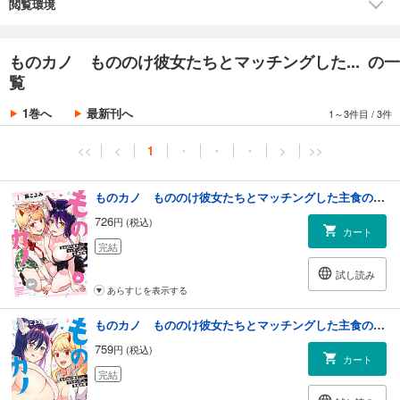
閲覧環境
ものカノ もののけ彼女たちとマッチングした... の一
覧
1巻へ
最新刊へ
1～3件目
/
3件
<<
<
1
・
・
・
>
>>
ものカノ もののけ彼女たちとマッチングした主食の俺 (1)【カラー増量版／電子限定番外編付き】
726
円 (税込)
カート
完結
試し読み
あらすじを表示する
ものカノ もののけ彼女たちとマッチングした主食の俺 (2)
759
円 (税込)
カート
完結