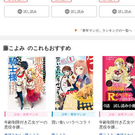
試し読み
試し読み
試し読み
「青年マンガ」ランキングの一覧へ
藤こよみ のこれもおすすめ
少女・女性マンガ
少年・青年マンガ
少女・女性マンガ
年齢制限付き乙女ゲーの
買い食いハラペコラ 1
年齢制限付き乙女ゲ
悪役令嬢...
悪役令嬢...
来須みかん
藤こよみ
藤こよみ
藤こよみ
来須みかん