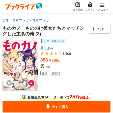
会員登録
ログイン
メニュー
少年・青年マンガ
青年マンガ
ものカノ もののけ彼女たちとマッチン
フォロー
グした主食の俺 (3)
少年・青年マンガ
藤こよみ
3.5
(2)
858
円 (税込)
4
pt
完結
最新刊
257
新規会員70%OFFクーポンで
円(税込)
今すぐ購入