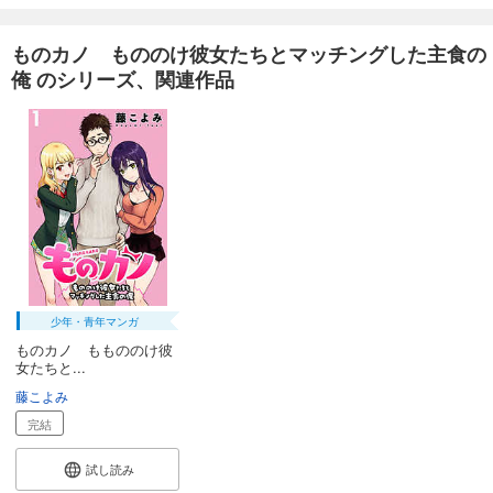
ものカノ もののけ彼女たちとマッチングした主食の
俺 のシリーズ、関連作品
少年・青年マンガ
ものカノ ももののけ彼
女たちと...
藤こよみ
完結
試し読み