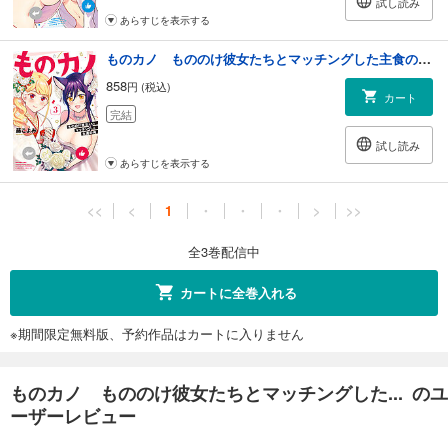
試し読み
あらすじを表示する
ものカノ もののけ彼女たちとマッチングした主食の俺 (3)
858
円 (税込)
カート
完結
試し読み
あらすじを表示する
<<
<
1
・
・
・
>
>>
全3巻配信中
カートに全巻入れる
※期間限定無料版、予約作品はカートに入りません
ものカノ もののけ彼女たちとマッチングした... のユ
ーザーレビュー