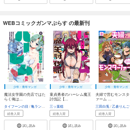
WEBコミックガンマぷらす の最新刊
少年・青年マンガ
少年・青年マンガ
少年・青年マンガ
魔法女学園の売店ではた
童貞勇者のハーレム魔王
夫婦で営むモンスタ
らく俺は...
討伐記【...
ァーム ...
タイフーンの目
亀ランッパ火
三ッ葉稔
三田白兎
乙倉りんご
続巻入荷
続巻入荷
続巻入荷
試し読み
試し読み
試し読み