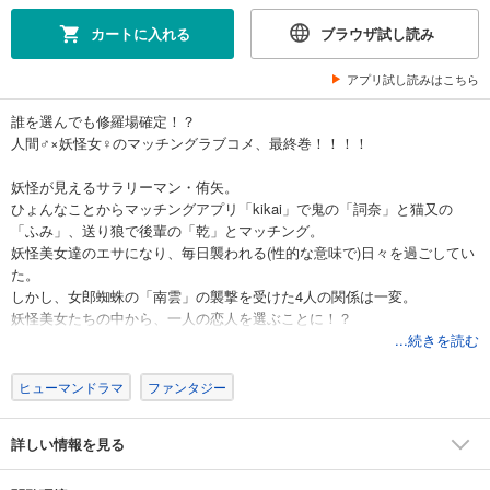
カートに入れる
ブラウザ試し読み
アプリ試し読みはこちら
誰を選んでも修羅場確定！？
人間♂×妖怪女♀のマッチングラブコメ、最終巻！！！！
妖怪が見えるサラリーマン・侑矢。
ひょんなことからマッチングアプリ「kikai」で鬼の「詞奈」と猫又の
「ふみ」、送り狼で後輩の「乾」とマッチング。
妖怪美女達のエサになり、毎日襲われる(性的な意味で)日々を過ごしてい
た。
しかし、女郎蜘蛛の「南雲」の襲撃を受けた4人の関係は一変。
妖怪美女たちの中から、一人の恋人を選ぶことに！？
それぞれとデートをする侑矢。
...続きを読む
果たして、彼が選ぶのは一体・・・！？
ヒューマンドラマ
ファンタジー
今回もエロス満載！！ B地区解禁！！！
★単行本カバー下画像収録★
詳しい情報を見る