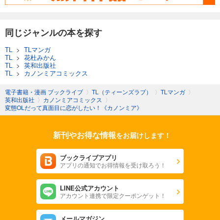
同じジャンルの本を探す
TL
>
TLマンガ
TL
>
花杜みかん
TL
>
英和出版社
TL
>
カノンミアコミックス
電子書籍・漫画 ブックライブ
〉
TL（ティーンズラブ）
〉
TLマンガ
〉
英和出版社
〉
カノンミアコミックス
〉
変態OLだって真面目に恋がしたい！《カノンミア》
新刊やお得な情報
をお届けします！
ブックライブアプリ
アプリの通知でお得情報を受け取ろう！
LINE公式アカウント
アカウント連携で限定クーポンゲット！
メールマガジン