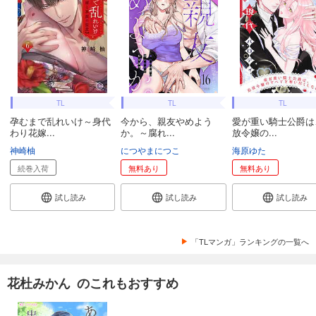
TL
TL
TL
孕むまで乱れいけ～身代
今から、親友やめよう
愛が重い騎士公爵は
わり花嫁...
か。～腐れ...
放令嬢の...
神崎柚
につやまにつこ
海原ゆた
続巻入荷
無料あり
無料あり
試し読み
試し読み
試し読み
「TLマンガ」ランキングの一覧へ
花杜みかん のこれもおすすめ