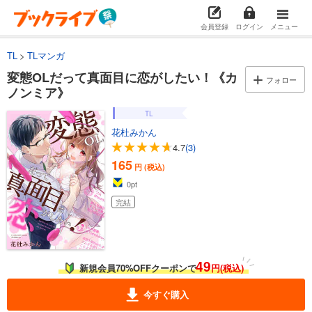
会員登録
ログイン
メニュー
TL
TLマンガ
変態OLだって真面目に恋がしたい！《カ
フォロー
ノンミア》
TL
花杜みかん
4.7
(3)
165
円 (税込)
0
pt
完結
49
新規会員70%OFFクーポンで
円(税込)
今すぐ購入