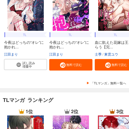
TL
TL
TL
今夜はどっちの“オレ”に
今夜はどっちの“オレ”に
血に飢えた花嫁は王
抱かれ...
抱かれ...
らう【完...
江田まり
江田まり
士季
東雲ユウ
試し読み
無料で読む
無料で読む
増量中
「TLマンガ」無料一覧へ
TLマンガ ランキング
1位
2位
3位