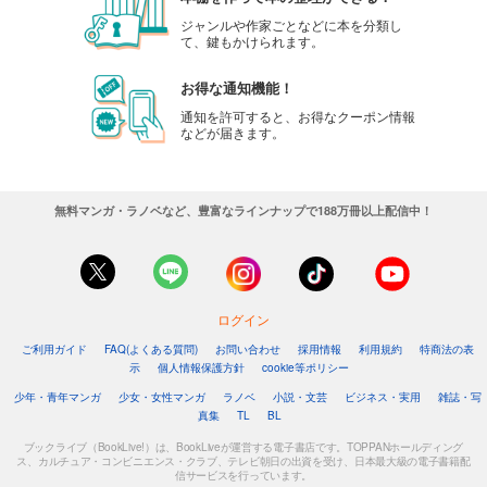
ジャンルや作家ごとなどに本を分類し
て、鍵もかけられます。
お得な通知機能！
通知を許可すると、お得なクーポン情報
などが届きます。
無料マンガ・ラノベなど、豊富なラインナップで188万冊以上配信中！
ログイン
ご利用ガイド
FAQ(よくある質問)
お問い合わせ
採用情報
利用規約
特商法の表
示
個人情報保護方針
cookie等ポリシー
少年・青年マンガ
少女・女性マンガ
ラノベ
小説・文芸
ビジネス・実用
雑誌・写
真集
TL
BL
ブックライブ（BookLive!）は、BookLiveが運営する電子書店です。TOPPANホールディング
ス、カルチュア・コンビニエンス・クラブ、テレビ朝日の出資を受け、日本最大級の電子書籍配
信サービスを行っています。