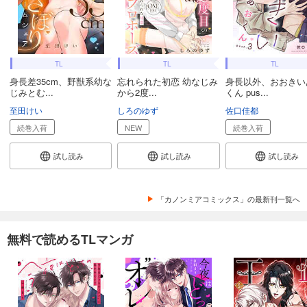
TL
TL
TL
身長差35cm、野獣系幼な
忘れられた初恋 幼なじみ
身長以外、おおきい
じみとむ...
から2度...
くん pus...
至田けい
しろのゆず
佐口佳都
続巻入荷
NEW
続巻入荷
試し読み
試し読み
試し読み
「カノンミアコミックス」の最新刊一覧へ
無料で読めるTLマンガ