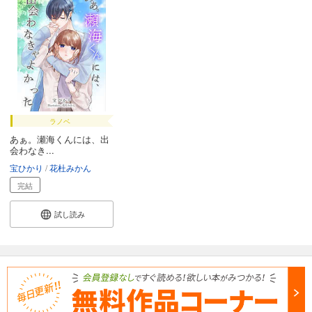
ラノベ
あぁ。瀬海くんには、出
会わなき...
宝ひかり
花杜みかん
完結
試し読み