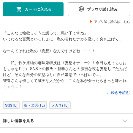
カートに入れる
ブラウザ試し読み
アプリ試し読みはこちら
「こんなに物欲しそうに誘って…悪い子ですね」
いじわるな言葉といっしょに、私の濡れたナカを激しく突き上げて…
なーんてそれは私の《妄想》なんですけどね！！！！
――私、竹ケ原紬の趣味兼特技は《妄想オナニー》！今日もえっちなお
もちゃを片手にSNS上の彼氏・智春さんとの濃密な夜を妄想してたんだ
けど、そんな自分の変態ぶりに自己嫌悪でいっぱいで…。
智春さんは優しくて誠実な人だから、こんな私が会ったらきっと嫌われ
ちゃう…！
だから智春さんとの関係は妄想だけで十分…
...続きを読む
そう思っていたのに、まさかまさかの入社先の教育係が智春さん
で…！？
S彼(TL)
薬・道具(TL)
メガネ(TL)
詳しい情報を見る