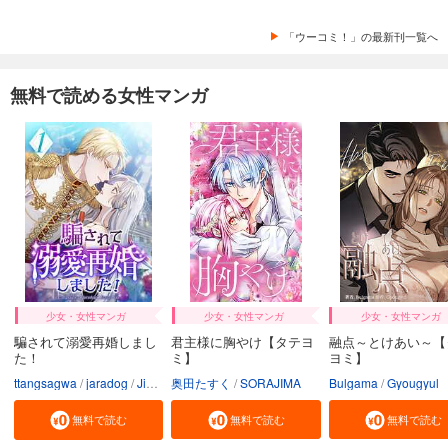
「ウーコミ！」の最新刊一覧へ
無料で読める女性マンガ
少女・女性マンガ
少女・女性マンガ
少女・女性マンガ
騙されて溺愛再婚しまし
君主様に胸やけ【タテヨ
融点～とけあい～【
た！
ミ】
ヨミ】
ttangsagwa
jaradog
Jimmy sin
奥田たすく
SORAJIMA
Bulgama
Gyougyul
無料で読む
無料で読む
無料で読む