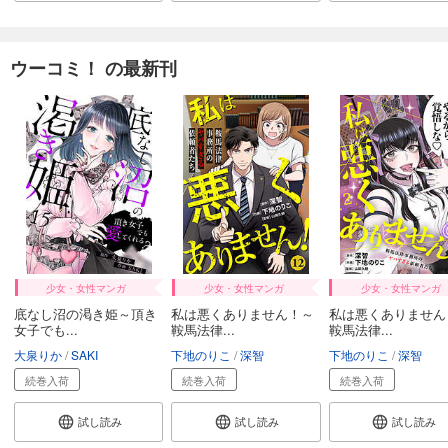
ウーコミ！ の最新刊
少女・女性マンガ
少女・女性マンガ
少女・女性マンガ
底なし沼の渇き姫～頂き
私は悪くありません！～
私は悪くありません
女子でも...
鞍馬法律...
鞍馬法律...
大泉りか
SAKI
下地のりこ
深智
下地のりこ
深智
続巻入荷
続巻入荷
続巻入荷
試し読み
試し読み
試し読み