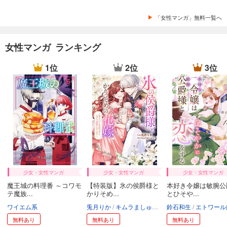
「女性マンガ」無料一覧へ
女性マンガ ランキング
1位
2位
3位
少女・女性マンガ
少女・女性マンガ
少女・女性マンガ
魔王城の料理番 ～コワモ
【特装版】氷の侯爵様と
本好き令嬢は敏腕公
テ魔族...
かりそめ...
とひそや...
ワイエム系
兎月りか
キムラましゅろう
鈴石和生
エトワール編集部
エトワール編
無料あり
無料あり
無料あり