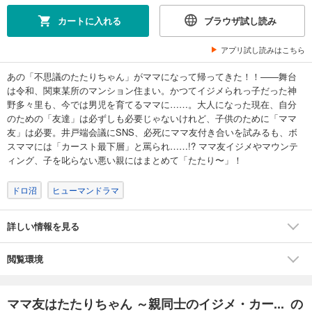
カートに入れる
ブラウザ試し読み
アプリ試し読みはこちら
あの「不思議のたたりちゃん」がママになって帰ってきた！！——舞台
は令和、関東某所のマンション住まい。かつてイジメられっ子だった神
野多々里も、今では男児を育てるママに……。大人になった現在、自分
のための「友達」は必ずしも必要じゃないけれど、子供のために「ママ
友」は必要。井戸端会議にSNS、必死にママ友付き合いを試みるも、ボ
スママには「カースト最下層」と罵られ……!? ママ友イジメやマウンテ
ィング、子を叱らない悪い親にはまとめて「たたり〜」！
ドロ沼
ヒューマンドラマ
詳しい情報を見る
閲覧環境
ママ友はたたりちゃん ～親同士のイジメ・カー... の