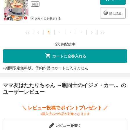
完結
試し読み
あらすじを表示する
<<
<
1
・
・
・
>
>>
全6巻配信中
カートに全巻入れる
※期間限定無料版、予約作品はカートに入りません
ママ友はたたりちゃん ～親同士のイジメ・カー... の
ユーザーレビュー
＼ レビュー投稿でポイントプレゼント ／
※購入済みの作品が対象となります
レビューを書く