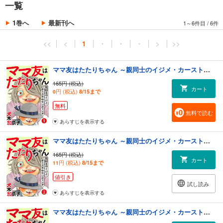
一覧
1巻へ
最新刊へ
1～6件目
/
6件
<<
<
1
・
・
・
>
>>
ママ友はたたりちゃん ～親同士のイジメ・カースト・マウンティング～（１）
165円 (税込)
カート
円 (税込)
8/15まで
0
無料
無料で読む
あらすじを表示する
ママ友はたたりちゃん ～親同士のイジメ・カースト・マウンティング～（２）
165円 (税込)
カート
円 (税込)
8/15まで
11
値引き
試し読み
あらすじを表示する
ママ友はたたりちゃん ～親同士のイジメ・カースト・マウンティング～（３）