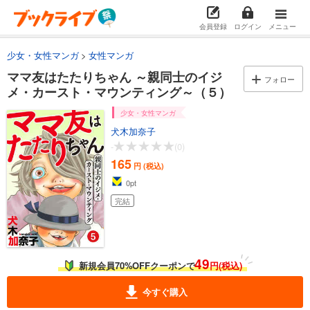
会員登録
ログイン
メニュー
少女・女性マンガ
女性マンガ
ママ友はたたりちゃん ～親同士のイジ
フォロー
メ・カースト・マウンティング～（５）
少女・女性マンガ
犬木加奈子
-
(0)
165
円 (税込)
0
pt
完結
49
新規会員70%OFFクーポンで
円(税込)
今すぐ購入