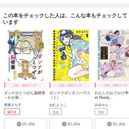
この本をチェックした人は、こんな本もチェックして
います
少女・女性マンガ
少女・女性マンガ
少女・女性マンガ
ダンナがとつぜん脳梗塞
ボンクラボンボンハウス
わたしのおでかけ準
～わが家...
（１）
et Ready...
東條さち子
ねむようこ
みみかん
値引き
完結
完結
試し読み
試し読み
試し読み