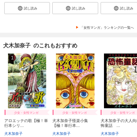
試し読み
試し読み
試し読み
「女性マンガ」ランキングの一覧へ
犬木加奈子 のこれもおすすめ
少女・女性マンガ
少女・女性マンガ
少女・女性マンガ
アロエッテの歌【極！単
犬木加奈子怪楽小集
犬木加奈子の大人向
行本シリ...
【極！単行本...
怖童話 ...
犬木加奈子
犬木加奈子
犬木加奈子