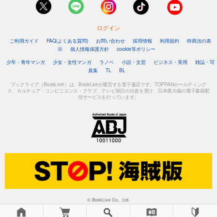
ログイン
ご利用ガイド
FAQ(よくある質問)
お問い合わせ
採用情報
利用規約
特商法の表
示
個人情報保護方針
cookie等ポリシー
少年・青年マンガ
少女・女性マンガ
ラノベ
小説・文芸
ビジネス・実用
雑誌・写
真集
TL
BL
ブックライブ（BookLive!）は、BookLiveが運営する電子書店です。TOPPANホールディング
ス、カルチュア・コンビニエンス・クラブ、テレビ朝日の出資を受け、日本最大級の電子書籍配
信サービスを行っています。
© BookLive Co., Ltd.