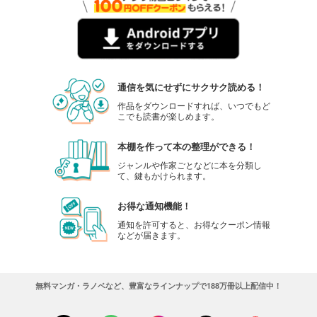
通信を気にせずにサクサク読める！
作品をダウンロードすれば、いつでもど
こでも読書が楽しめます。
本棚を作って本の整理ができる！
ジャンルや作家ごとなどに本を分類し
て、鍵もかけられます。
お得な通知機能！
通知を許可すると、お得なクーポン情報
などが届きます。
無料マンガ・ラノベなど、豊富なラインナップで188万冊以上配信中！