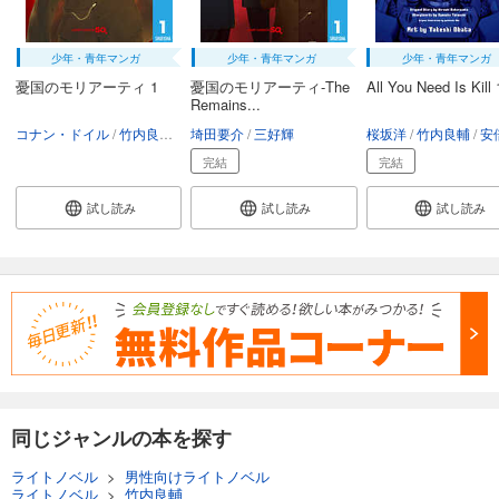
少年・青年マンガ
少年・青年マンガ
少年・青年マンガ
憂国のモリアーティ 1
憂国のモリアーティ-The
All You Need Is Kill 
Remains...
コナン・ドイル
竹内良輔
三好輝
埼田要介
三好輝
桜坂洋
竹内良輔
安倍
完結
完結
試し読み
試し読み
試し読み
同じジャンルの本を探す
ライトノベル
>
男性向けライトノベル
ライトノベル
>
竹内良輔