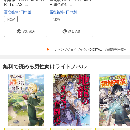
R The LAST...
R 緋色の幻...
冨樫義博
田中創
冨樫義博
田中創
NEW
NEW
試し読み
試し読み
「ジャンプジェイブックスDIGITAL」の最新刊一覧へ
無料で読める男性向けライトノベル