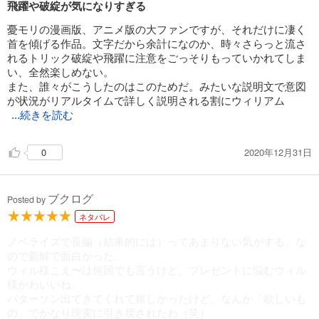
飛躍や破綻が気になりすぎる
憂モリの漫画版、アニメ版の大ファンですが、それだけに凄く
首を傾げる作品。文字だから余計になのか、時々さらっと流さ
れるトリック破綻や飛躍に注意をごっそりもっていかれてしま
い、全然楽しめない。
また、誰々がこうしたのはこのためだ。みたいな説明文で意図
が状況がリアルタイムで詳しく説明される割にウィリアム
...続きを読む
2020年12月31日
0
ブクログ
Posted by
ネタバレ
ノベライズで長編（結果的には）ってあまりない気がする。な
ので新鮮で面白かった。
ウィル様こえ〜は何回でも言うけど、プレゼントに悩むウィル
様かわいいね。
パターソン出てきてくれて嬉しかったけど、なんか「欲しいも
の」でかなり現実に引き戻されたわ（笑）