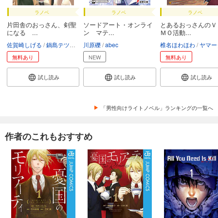
ラノベ
ラノベ
ラノベ
片田舎のおっさん、剣聖
ソードアート・オンライ
とあるおっさんのＶ
になる ...
ン マテ...
ＭＯ活動...
佐賀崎しげる
鍋島テツヒロ
川原礫
abec
椎名ほわほわ
ヤマー
無料あり
NEW
無料あり
試し読み
試し読み
試し読み
「男性向けライトノベル」ランキングの一覧へ
作者のこれもおすすめ