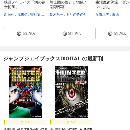
映画ノベライズ「鋼の錬
騎士団の落とし物係 1
生活魔術師達、ダン
金術師」
窓際部署...
ンに挑む
新泉司
荒川弘
曽利文彦
宮本武史
鈴木竜一
もりのみのり
丘野境界
東西
試し読み
試し読み
試し読み
ジャンプジェイブックスDIGITAL の最新刊
ラノベ
ラノベ
劇場版 HUNTER×HUNTE
劇場版 HUNTER×HUNTE