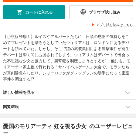
カートに入れる
ブラウザ試し読み
アプリ試し読みはこちら
【小説版登場！】ルイスやアルバートたちに、日頃の感謝の気持ちをこ
めてプレゼントを贈ろうとしていたウィリアムは、ロンドンにあるデパ
ートを訪れていた。しかし、そこで謎の武装集団による襲撃事件が発生!
デパートは瞬く間に占拠されてしまう。ウィアリムはデパートで出会っ
た不思議な少女と協力して、襲撃犯を制圧しようとするが… 他にも、モ
リアーティ家主催で行われる「サバイバルゲーム」大会で、モランたち
が真剣勝負をしたり、シャーロックがグレッグソンの助手になって密室
事件を調査する!?
詳しい情報を見る
閲覧環境
憂国のモリアーティ 虹を視る少女 のユーザーレビュ
ー