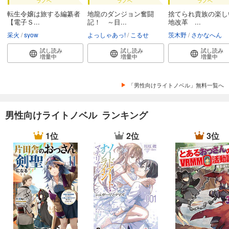
ラノベ
ラノベ
ラノベ
転生令嬢は旅する編纂者
地龍のダンジョン奮闘
捨てられ貴族の楽し
【電子Ｓ...
記！ ～目...
地改革 ...
采火
syow
よっしゃあっ!
こるせ
茨木野
さかなへん
試し読み
試し読み
試し読み
増量中
増量中
増量中
「男性向けライトノベル」無料一覧へ
男性向けライトノベル ランキング
1位
2位
3位