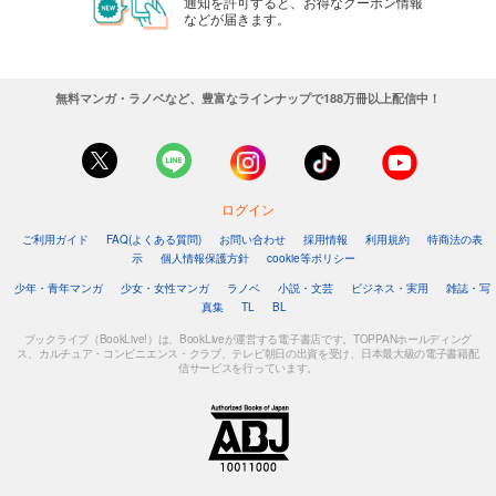
通知を許可すると、お得なクーポン情報
などが届きます。
無料マンガ・ラノベなど、豊富なラインナップで188万冊以上配信中！
ログイン
ご利用ガイド
FAQ(よくある質問)
お問い合わせ
採用情報
利用規約
特商法の表
示
個人情報保護方針
cookie等ポリシー
少年・青年マンガ
少女・女性マンガ
ラノベ
小説・文芸
ビジネス・実用
雑誌・写
真集
TL
BL
ブックライブ（BookLive!）は、BookLiveが運営する電子書店です。TOPPANホールディング
ス、カルチュア・コンビニエンス・クラブ、テレビ朝日の出資を受け、日本最大級の電子書籍配
信サービスを行っています。