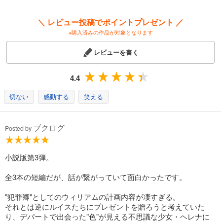
＼ レビュー投稿でポイントプレゼント ／
※購入済みの作品が対象となります
レビューを書く
4.4
切ない
感動する
笑える
ブクログ
Posted by
小説版第3弾。
全3本の短編だが、話が繋がっていて面白かったです。
"犯罪卿"としてのウィリアムの計画内容が凄すぎる。
それとは逆にルイスたちにプレゼントを贈ろうと考えていた
り、デパートで出会った"色"が見える不思議な少女・ヘレナに