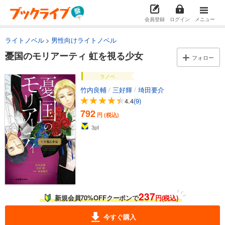
会員登録
ログイン
メニュー
ライトノベル
男性向けライトノベル
憂国のモリアーティ 虹を視る少女
フォロー
ラノベ
竹内良輔
/
三好輝
/
埼田要介
4.4
(9)
792
円 (税込)
3
pt
237
新規会員70%OFFクーポンで
円(税込)
今すぐ購入