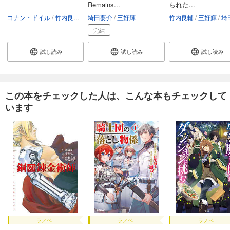
Remains...
られた...
コナン・ドイル
竹内良輔
三好輝
埼田要介
三好輝
竹内良輔
三好輝
埼田
完結
試し読み
試し読み
試し読み
この本をチェックした人は、こんな本もチェックして
います
ラノベ
ラノベ
ラノベ