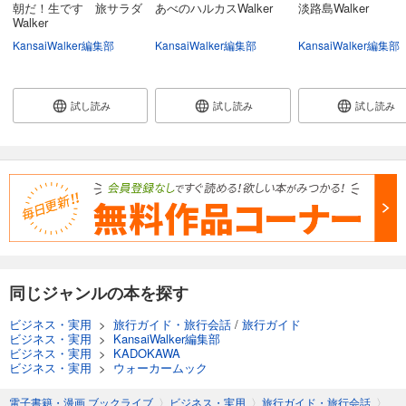
朝だ！生です 旅サラダ
あべのハルカスWalker
淡路島Walker
Walker
KansaiWalker編集部
KansaiWalker編集部
KansaiWalker編集部
試し読み
試し読み
試し読み
同じジャンルの本を探す
ビジネス・実用
>
旅行ガイド・旅行会話
/
旅行ガイド
ビジネス・実用
>
KansaiWalker編集部
ビジネス・実用
>
KADOKAWA
ビジネス・実用
>
ウォーカームック
電子書籍・漫画 ブックライブ
〉
ビジネス・実用
〉
旅行ガイド・旅行会話
〉