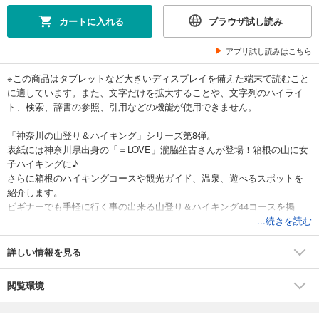
カートに入れる
ブラウザ試し読み
アプリ試し読みはこちら
※この商品はタブレットなど大きいディスプレイを備えた端末で読むこと
に適しています。また、文字だけを拡大することや、文字列のハイライ
ト、検索、辞書の参照、引用などの機能が使用できません。
「神奈川の山登り＆ハイキング」シリーズ第8弾。
表紙には神奈川県出身の「＝LOVE」瀧脇笙古さんが登場！箱根の山に女
子ハイキングに♪
さらに箱根のハイキングコースや観光ガイド、温泉、遊べるスポットを
紹介します。
ビギナーでも手軽に行く事の出来る山登り＆ハイキング44コースを掲
載。しっかり1年使えるガイドブックです。
...続きを読む
※掲載情報は紙版発行時のものであり、施設の都合により内容・休み・営
詳しい情報を見る
業時間が変更になる場合があります。クーポン・応募券は収録しており
ません。一部記事・写真・別冊や中綴じなどの特典付録は掲載していな
閲覧環境
い場合があります。