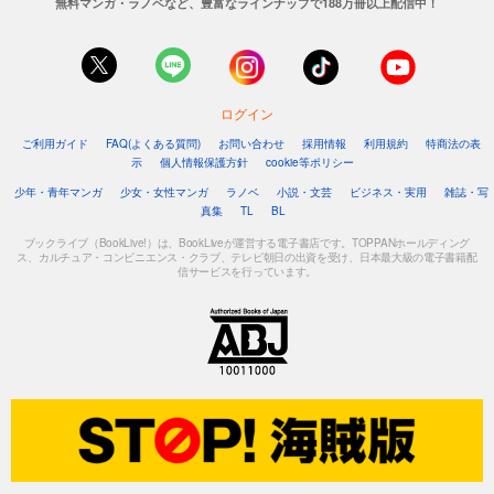
無料マンガ・ラノベなど、豊富なラインナップで188万冊以上配信中！
ログイン
ご利用ガイド
FAQ(よくある質問)
お問い合わせ
採用情報
利用規約
特商法の表
示
個人情報保護方針
cookie等ポリシー
少年・青年マンガ
少女・女性マンガ
ラノベ
小説・文芸
ビジネス・実用
雑誌・写
真集
TL
BL
ブックライブ（BookLive!）は、BookLiveが運営する電子書店です。TOPPANホールディング
ス、カルチュア・コンビニエンス・クラブ、テレビ朝日の出資を受け、日本最大級の電子書籍配
信サービスを行っています。