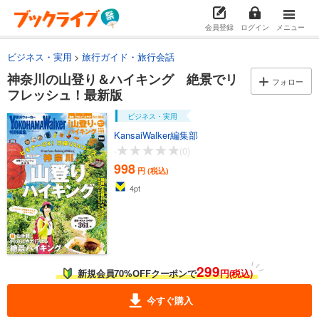
会員登録
ログイン
メニュー
ビジネス・実用
旅行ガイド・旅行会話
神奈川の山登り＆ハイキング 絶景でリ
フォロー
フレッシュ！最新版
ビジネス・実用
KansaiWalker編集部
-
(0)
998
円 (税込)
4
pt
299
新規会員70%OFFクーポンで
円(税込)
今すぐ購入