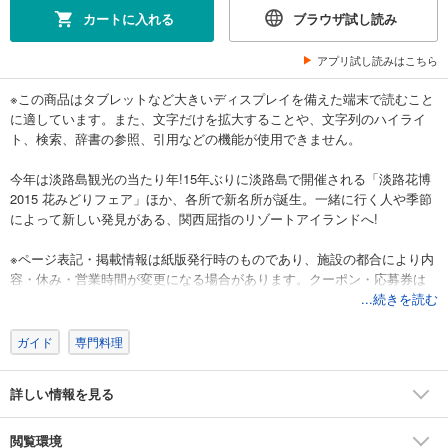
カートに入れる
ブラウザ試し読み
アプリ試し読みはこちら
※この商品はタブレットなど大きいディスプレイを備えた端末で読むこと
に適しています。また、文字だけを拡大することや、文字列のハイライ
ト、検索、辞書の参照、引用などの機能が使用できません。
今年は淡路島観光の当たり年!15年ぶりに淡路島で開催される「淡路花博
2015 花みどりフェア」ほか、各所で新名所が誕生。一緒に行く人や季節
によって新しい発見がある、関西屈指のリゾートアイランドへ!
※ページ表記・掲載情報は紙版発行時のものであり、施設の都合により内
容・休み・営業時間が変更になる場合があります。クーポン・応募券は
電子版に収録しておりません。一部記事・写真・別冊や中綴じなどの特
...続きを読む
典付録は電子版に掲載しない場合があります。
ガイド
専門料理
詳しい情報を見る
閲覧環境