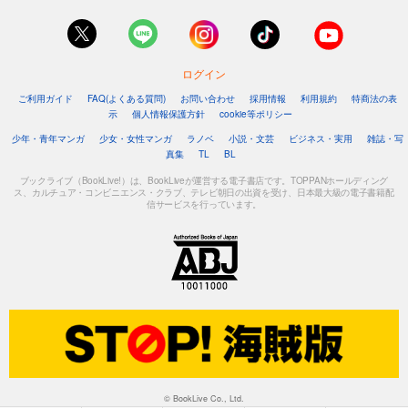
ログイン
ご利用ガイド
FAQ(よくある質問)
お問い合わせ
採用情報
利用規約
特商法の表
示
個人情報保護方針
cookie等ポリシー
少年・青年マンガ
少女・女性マンガ
ラノベ
小説・文芸
ビジネス・実用
雑誌・写
真集
TL
BL
ブックライブ（BookLive!）は、BookLiveが運営する電子書店です。TOPPANホールディング
ス、カルチュア・コンビニエンス・クラブ、テレビ朝日の出資を受け、日本最大級の電子書籍配
信サービスを行っています。
© BookLive Co., Ltd.