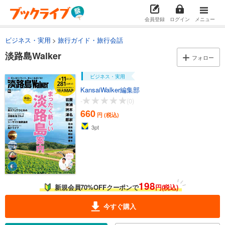
会員登録
ログイン
メニュー
ビジネス・実用
旅行ガイド・旅行会話
淡路島Walker
フォロー
ビジネス・実用
KansaiWalker編集部
-
(0)
660
円 (税込)
3
pt
198
新規会員70%OFFクーポンで
円(税込)
今すぐ購入