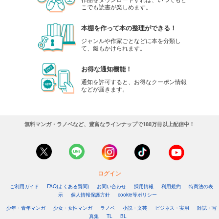
こでも読書が楽しめます。
本棚を作って本の整理ができる！
ジャンルや作家ごとなどに本を分類し
て、鍵もかけられます。
お得な通知機能！
通知を許可すると、お得なクーポン情報
などが届きます。
無料マンガ・ラノベなど、豊富なラインナップで188万冊以上配信中！
ログイン
ご利用ガイド
FAQ(よくある質問)
お問い合わせ
採用情報
利用規約
特商法の表
示
個人情報保護方針
cookie等ポリシー
少年・青年マンガ
少女・女性マンガ
ラノベ
小説・文芸
ビジネス・実用
雑誌・写
真集
TL
BL