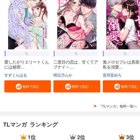
TL
TL
TL
愛したがりエリートくん
二度目の恋は、甘くてア
激メロセフレは真面
には秘密...
ブナイ～...
私を溺愛...
すずくらはる
明日乃らか
音羽音めろ
無料で読む
無料で読む
無料で読む
「TLマンガ」無料一覧へ
TLマンガ ランキング
1位
2位
3位