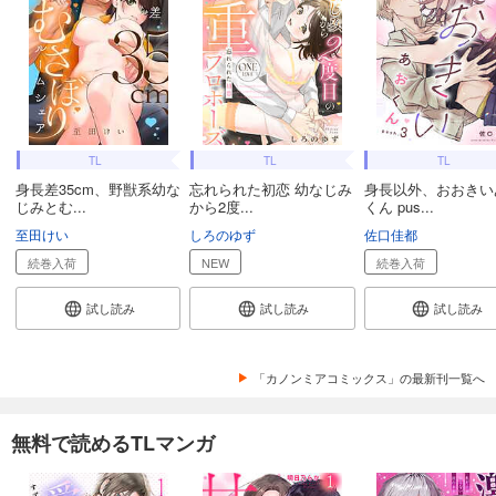
TL
TL
TL
身長差35cm、野獣系幼な
忘れられた初恋 幼なじみ
身長以外、おおきい
じみとむ...
から2度...
くん pus...
至田けい
しろのゆず
佐口佳都
続巻入荷
NEW
続巻入荷
試し読み
試し読み
試し読み
「カノンミアコミックス」の最新刊一覧へ
無料で読めるTLマンガ