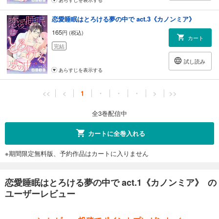
あらすじを表示する
恋愛睡眠はとろける夢の中で act.3《カノンミア》
165
円 (税込)
カート
完結
試し読み
あらすじを表示する
<<
<
1
・
・
・
>
>>
全3巻配信中
カートに全巻入れる
※期間限定無料版、予約作品はカートに入りません
恋愛睡眠はとろける夢の中で act.1《カノンミア》 の
ユーザーレビュー