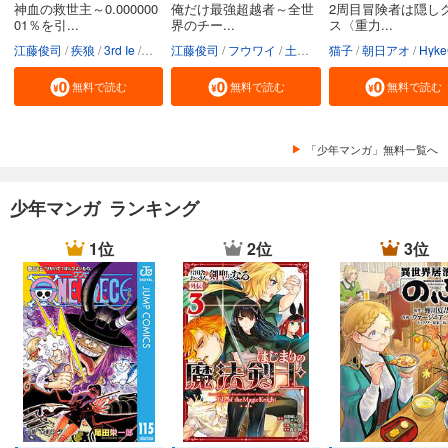
神血の救世主～0.000000
俺だけ最強超越者～全世
2周目冒険者は隠し
01％を引...
界のチー...
ス〈重力...
江藤俊司
疾狼
3rd Ie
Studio No.9
江藤俊司
フウワイ
土田健太
猫子
3rd Ie
朝日アオ
maruco
HykeC
St
無料で読む
無料で読む
無料で読む
「少年マンガ」無料一覧へ
少年マンガ ランキング
1位
2位
3位