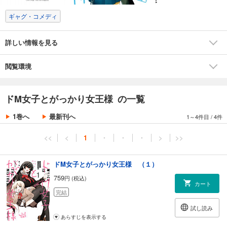
ギャグ・コメディ
詳しい情報を見る
閲覧環境
ドM女子とがっかり女王様 の一覧
1巻へ
最新刊へ
1～4件目
/
4件
<<
<
1
・
・
・
>
>>
ドM女子とがっかり女王様 （１）
759
円 (税込)
カート
完結
試し読み
あらすじを表示する