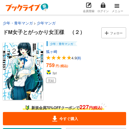
会員登録
ログイン
メニュー
少年・青年マンガ
少年マンガ
ドM女子とがっかり女王様 （２）
フォロー
少年・青年マンガ
狐ヶ崎
4.9
(8)
759
円 (税込)
3
pt
完結
227
新規会員70%OFFクーポンで
円(税込)
今すぐ購入