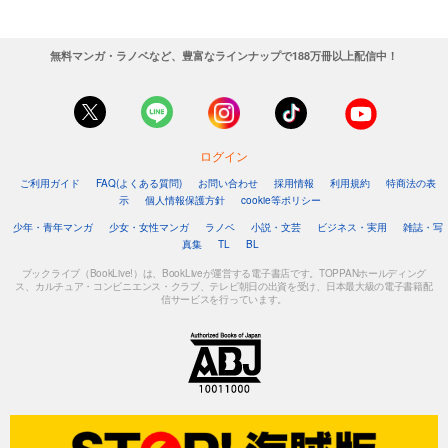
無料マンガ・ラノベなど、豊富なラインナップで188万冊以上配信中！
ログイン
ご利用ガイド
FAQ(よくある質問)
お問い合わせ
採用情報
利用規約
特商法の表
示
個人情報保護方針
cookie等ポリシー
少年・青年マンガ
少女・女性マンガ
ラノベ
小説・文芸
ビジネス・実用
雑誌・写
真集
TL
BL
ブックライブ（BookLive!）は、BookLiveが運営する電子書店です。TOPPANホールディング
ス、カルチュア・コンビニエンス・クラブ、テレビ朝日の出資を受け、日本最大級の電子書籍配
信サービスを行っています。