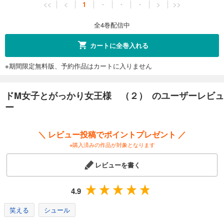
<<
<
1
・
・
・
>
>>
全4巻配信中
カートに全巻入れる
※期間限定無料版、予約作品はカートに入りません
ドM女子とがっかり女王様 （２） のユーザーレビュ
ー
＼ レビュー投稿でポイントプレゼント ／
※購入済みの作品が対象となります
レビューを書く
4.9
笑える
シュール