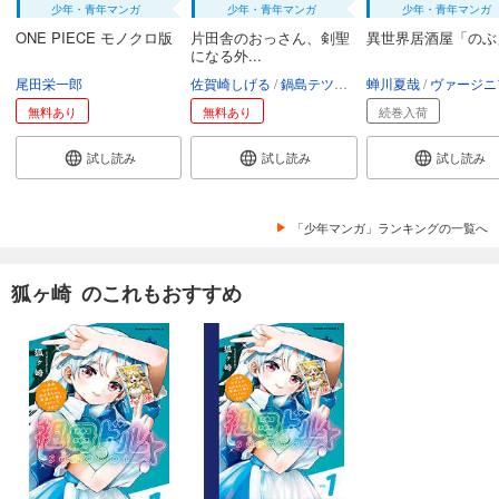
少年・青年マンガ
少年・青年マンガ
少年・青年マンガ
ONE PIECE モノクロ版
片田舎のおっさん、剣聖
異世界居酒屋「のぶ
になる外...
尾田栄一郎
佐賀崎しげる
鍋島テツヒロ
蝉川夏哉
空路恵
渡辺樹
ヴァージニア二
無料あり
無料あり
続巻入荷
試し読み
試し読み
試し読み
「少年マンガ」ランキングの一覧へ
狐ヶ崎 のこれもおすすめ