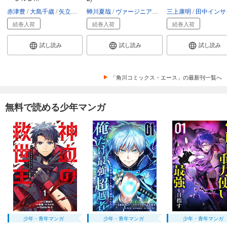
赤津豊
大島千歳
矢立肇・富野由悠季
蝉川夏哉
ヴァージニア二等兵
三上康明
転
田中インサイ
続巻入荷
続巻入荷
続巻入荷
試し読み
試し読み
試し読み
「角川コミックス・エース」の最新刊一覧へ
無料で読める少年マンガ
少年・青年マンガ
少年・青年マンガ
少年・青年マンガ