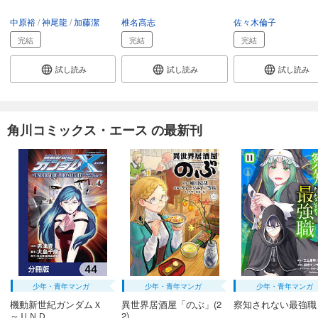
中原裕
神尾龍
加藤潔
椎名高志
佐々木倫子
完結
完結
完結
試し読み
試し読み
試し読み
角川コミックス・エース の最新刊
少年・青年マンガ
少年・青年マンガ
少年・青年マンガ
機動新世紀ガンダムＸ
異世界居酒屋「のぶ」(2
察知されない最強職
～ＵＮＤ...
2)