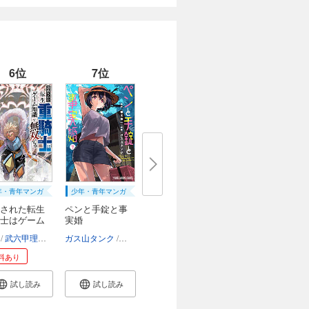
6位
7位
年・青年マンガ
少年・青年マンガ
された転生
ペンと手錠と事
士はゲーム
実婚
武六甲理衣
じゃいあん
ガス山タンク
椹木伸一
料あり
試し読み
試し読み