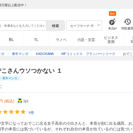
8万冊以上配信中！
Get!
セーフサーチ 中
来店pt
閲覧履
ビジネス
BL
TL
ラノベ
小説・文芸
実用
ンガ
青年マンガ
KADOKAWA
MFコミックス フラッパーシリーズ
おでこ
でこさんウソつかない １
・青年マンガ
仁
円 (税込)
3
pt
1件
が文字になっておでこに出る女子高生の小出さんと、本音が顔に出る成田。お
相手の本音には気づいているが、それぞれ自分の本音が出ているのには気づい