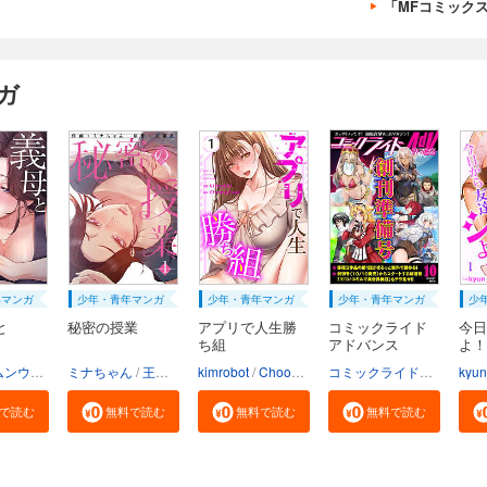
「MFコミック
ガ
年マンガ
少年・青年マンガ
少年・青年マンガ
少年・青年マンガ
少
と
秘密の授業
アプリで人生勝
コミックライド
今日
ち組
アドバンス
よ！
ンウッド
ミナちゃん
王鋼鉄
kimrobot
ChoongChun
コミックライド編集部
kyun
ブ
で読む
無料で読む
無料で読む
無料で読む