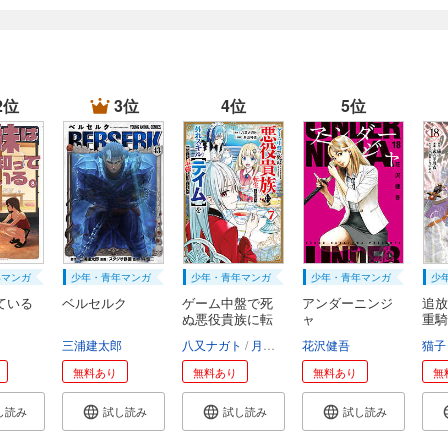
2位
3位
4位
5位
年マンガ
少年・青年マンガ
少年・青年マンガ
少年・青年マンガ
少
ている
ベルセルク
ゲーム中盤で死
アンダーニンジ
追放
ぬ悪役貴族に転
ャ
重騎
生...
知...
三浦建太郎
八又ナガト
月山可也
花沢健吾
猫子
無料あり
無料あり
無料あり
無
し読み
試し読み
試し読み
試し読み