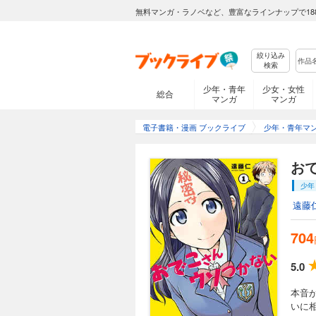
無料マンガ・ラノベなど、豊富なラインナップで18
絞り込み
検索
少年・青年
少女・女性
総合
マンガ
マンガ
電子書籍・漫画 ブックライブ
少年・青年マ
お
少年
遠藤
704
5.0
本音
いに