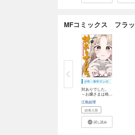
MFコミックス フラッ
少年・青年マンガ
対ありでした。
～お嬢さまは格...
江島絵理
続巻入荷
試し読み