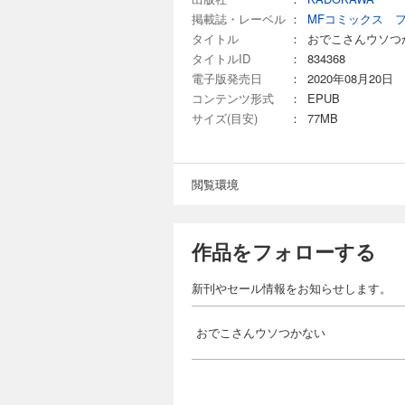
掲載誌・レーベル
：
MFコミックス 
タイトル
：
おでこさんウソつ
タイトルID
：
834368
電子版発売日
：
2020年08月20日
コンテンツ形式
：
EPUB
サイズ(目安)
：
77MB
閲覧環境
作品をフォローする
新刊やセール情報をお知らせします。
おでこさんウソつかない