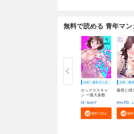
無料で読める 青年マン
少年・青年マンガ
少年・青
セックススキャ
義母と姉
ン ー最大多数
の...
Oj
burn7
Kim.PD
ム
無料で読む
無料