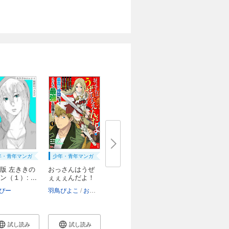
年・青年マンガ
少年・青年マンガ
版 左ききの
おっさんはうぜ
ン（１）: ...
ぇぇぇんだよ！
っ...
ぴー
羽鳥ぴよこ
おうすけ
エナミカツミ
試し読み
試し読み