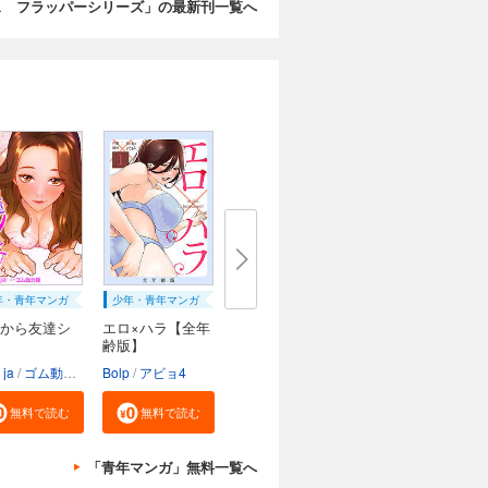
ス フラッパーシリーズ」の最新刊一覧へ
年・青年マンガ
少年・青年マンガ
から友達シ
エロ×ハラ【全年
齢版】
 ja
ッチャーU
ゴム動力機
SASAYUKi
Bolp
アビョ4
薬味紅生姜
城谷間間
宇行日和
無料で読む
無料で読む
「青年マンガ」無料一覧へ