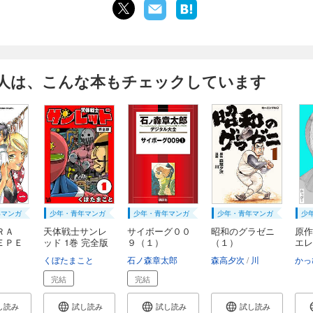
人は、こんな本もチェックしています
年マンガ
少年・青年マンガ
少年・青年マンガ
少年・青年マンガ
少
ＲＡ
天体戦士サンレ
サイボーグ００
昭和のグラゼニ
原作
ＥＰＥ
ッド 1巻 完全版
９（１）
（１）
エレ
くぼたまこと
石ノ森章太郎
森高夕次
川
かっ
完結
完結
し読み
試し読み
試し読み
試し読み