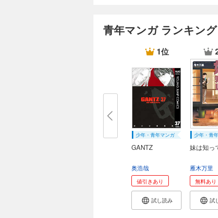
青年マンガ ランキング
1位
少年・青年マンガ
少年・青
GANTZ
妹は知っ
奥浩哉
雁木万里
値引きあり
無料あり
試し読み
試