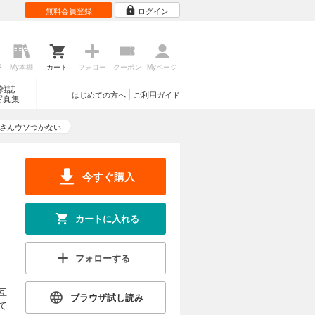
無料会員登録
ログイン
歴
My本棚
カート
フォロー
クーポン
Myページ
雑誌
はじめての方へ
ご利用ガイド
写真集
さんウソつかない
今すぐ購入
カートに入れる
フォローする
互
ブラウザ試し読み
て