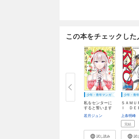
この本をチェックした
少年・青年マンガ
少年・青
私をセンターに
ＳＡＭＵ
すると誓います
Ｉ ＤＥ
か...
Ｒ ...
若月ジュン
上条明峰
完結
試し読み
試