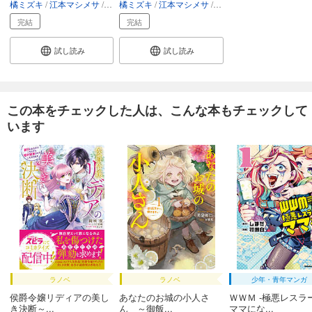
橘ミズキ
江本マシメサ
雪子
橘ミズキ
江本マシメサ
雪子
完結
完結
試し読み
試し読み
この本をチェックした人は、こんな本もチェックして
います
ラノベ
ラノベ
少年・青年マンガ
侯爵令嬢リディアの美し
あなたのお城の小人さ
ＷＷＭ -極悪レスラ
き決断～...
ん ～御飯...
ママにな...