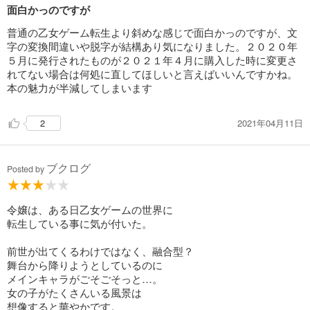
面白かっのですが
普通の乙女ゲーム転生より斜めな感じで面白かっのですが、文
字の変換間違いや脱字が結構あり気になりました。２０２０年
５月に発行されたものが２０２１年４月に購入した時に変更さ
れてない場合は何処に直してほしいと言えばいいんですかね。
本の魅力が半減してしまいます
2021年04月11日
2
ブクログ
Posted by
令嬢は、ある日乙女ゲームの世界に
転生している事に気が付いた。
前世が出てくるわけではなく、融合型？
舞台から降りようとしているのに
メインキャラがごそごそっと…。
女の子がたくさんいる風景は
想像すると華やかです。