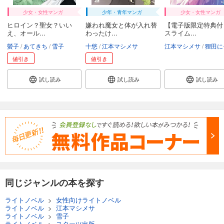
少女・女性マンガ
少年・青年マンガ
少女・女性マンガ
ヒロイン？聖女？いい
嫌われ魔女と体が入れ替
【電子版限定特典付
え、オール...
わったけ...
スライム...
螢子
あてきち
雪子
十悠
江本マシメサ
江本マシメサ
狸田に
値引き
値引き
試し読み
試し読み
試し読み
同じジャンルの本を探す
ライトノベル
>
女性向けライトノベル
ライトノベル
>
江本マシメサ
ライトノベル
>
雪子
ライトノベル
>
スターツ出版