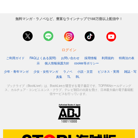
無料マンガ・ラノベなど、豊富なラインナップで188万冊以上配信中！
ログイン
ご利用ガイド
FAQ(よくある質問)
お問い合わせ
採用情報
利用規約
特商法の表
示
個人情報保護方針
cookie等ポリシー
少年・青年マンガ
少女・女性マンガ
ラノベ
小説・文芸
ビジネス・実用
雑誌・写
真集
TL
BL
ブックライブ（BookLive!）は、BookLiveが運営する電子書店です。TOPPANホールディング
ス、カルチュア・コンビニエンス・クラブ、テレビ朝日の出資を受け、日本最大級の電子書籍配
信サービスを行っています。