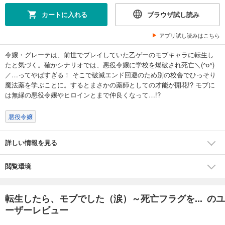
カートに入れる
ブラウザ試し読み
アプリ試し読みはこちら
令嬢・グレーテは、前世でプレイしていた乙ゲーのモブキャラに転生し
たと気づく。確かシナリオでは、悪役令嬢に学校を爆破され死亡＼(^o^)
／…ってやばすぎる！ そこで破滅エンド回避のため別の校舎でひっそり
魔法薬を学ぶことに。するとまさかの薬師としての才能が開花!? モブに
は無縁の悪役令嬢やヒロインとまで仲良くなって…!?
悪役令嬢
詳しい情報を見る
閲覧環境
転生したら、モブでした（涙）～死亡フラグを... のユ
ーザーレビュー