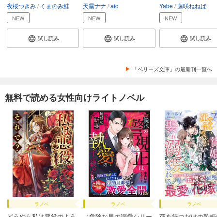
夜桜つきみ
くまのみ鮭
天霧ナナ
aio
Yabe
藤咲ねねば
NEW
NEW
NEW
試し読み
試し読み
試し読み
「ベリーズ文庫」の最新刊一覧へ
無料で読める女性向けライトノベル
ラノベ
ラノベ
ラノベ
どうやら私は悪役のよう
〈危険な男の溺愛シリー
死を待つだけの贄姫