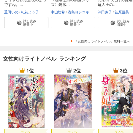
ですね。...
ズ〉鋭氷...
竜人王の...
重田いの
祀花よう子
中山紡希
浅島ヨシユキ
沖田弥子
笹原亜美
試し読み
試し読み
試し読み
増量中
増量中
増量中
「女性向けライトノベル」無料一覧へ
女性向けライトノベル ランキング
1位
2位
3位
ラノベ
ラノベ
ラノベ