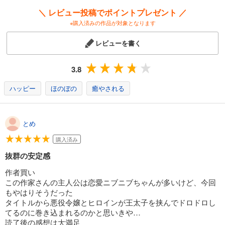
＼ レビュー投稿でポイントプレゼント ／
※購入済みの作品が対象となります
レビューを書く
3.8
ハッピー
ほのぼの
癒やされる
とめ
購入済み
抜群の安定感
作者買い
この作家さんの主人公は恋愛ニブニブちゃんが多いけど、今回
もやはりそうだった
タイトルから悪役令嬢とヒロインが王太子を挟んでドロドロし
てるのに巻き込まれるのかと思いきや…
読了後の感想は大満足