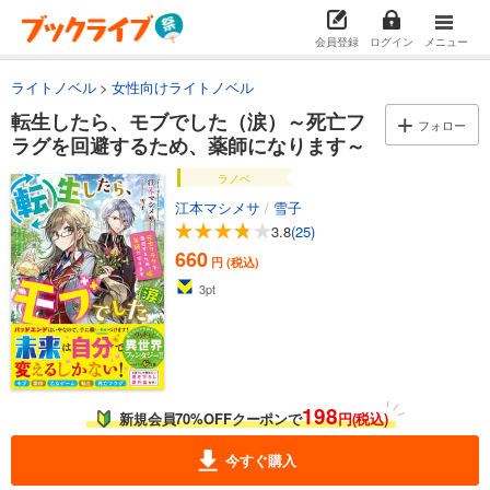
会員登録
ログイン
メニュー
ライトノベル
女性向けライトノベル
転生したら、モブでした（涙）～死亡フ
フォロー
ラグを回避するため、薬師になります～
ラノベ
江本マシメサ
/
雪子
3.8
(25)
660
円 (税込)
3
pt
198
新規会員70%OFFクーポンで
円(税込)
今すぐ購入