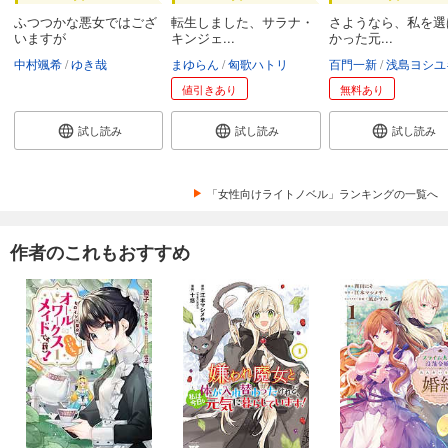
ふつつかな悪女ではござ
転生しました、サラナ・
さようなら、私を選
いますが
キンジェ...
かった元...
中村颯希
ゆき哉
まゆらん
匈歌ハトリ
百門一新
浅島ヨシユ
値引きあり
無料あり
試し読み
試し読み
試し読み
「女性向けライトノベル」ランキングの一覧へ
作者のこれもおすすめ