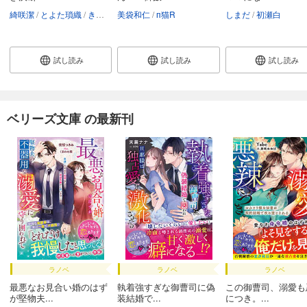
綺咲潔
とよた瑣織
きよせ
美袋和仁
п猫R
しまだ
初瀬白
試し読み
試し読み
試し読み
ベリーズ文庫 の最新刊
ラノベ
ラノベ
ラノベ
最悪なお見合い婚のはず
執着強すぎな御曹司に偽
この御曹司、溺愛も
が堅物夫...
装結婚で...
につき。...