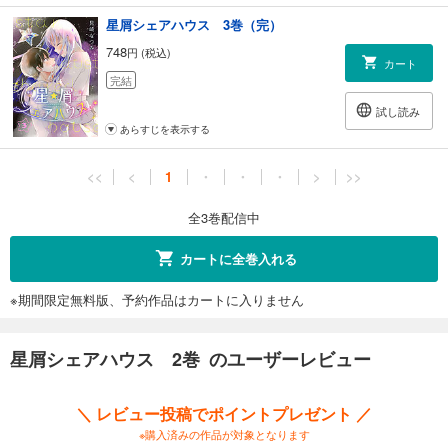
星屑シェアハウス 3巻（完）
果たして、陸の返事は――…？
748
円 (税込)
カート
完結
高校生男女5人のドキドキ同居ラブストーリー、急展開の第2巻！
試し読み
あらすじを表示する
<<
<
1
・
・
・
>
>>
全3巻配信中
カートに全巻入れる
※期間限定無料版、予約作品はカートに入りません
星屑シェアハウス 2巻 のユーザーレビュー
＼ レビュー投稿でポイントプレゼント ／
※購入済みの作品が対象となります