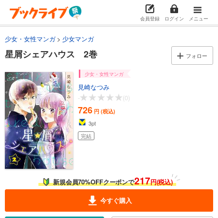
会員登録
ログイン
メニュー
少女・女性マンガ
少女マンガ
星屑シェアハウス 2巻
フォロー
少女・女性マンガ
見崎なつみ
-
(0)
726
円 (税込)
3
pt
完結
217
新規会員70%OFFクーポンで
円(税込)
今すぐ購入