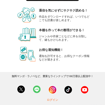
通信を気にせずにサクサク読める！
作品をダウンロードすれば、いつでもど
こでも読書が楽しめます。
本棚を作って本の整理ができる！
ジャンルや作家ごとなどに本を分類し
て、鍵もかけられます。
お得な通知機能！
通知を許可すると、お得なクーポン情報
などが届きます。
無料マンガ・ラノベなど、豊富なラインナップで188万冊以上配信中！
ログイン