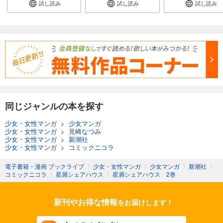
試し読み
試し読み
試し読み
同じジャンルの本を探す
少女・女性マンガ
>
少女マンガ
少女・女性マンガ
>
見崎なつみ
少女・女性マンガ
>
新潮社
少女・女性マンガ
>
コミックニコラ
電子書籍・漫画 ブックライブ
〉
少女・女性マンガ
〉
少女マンガ
〉
新潮社
〉
コミックニコラ
〉
星屑シェアハウス
〉
星屑シェアハウス 2巻
新刊やお得な情報
をお届けします！