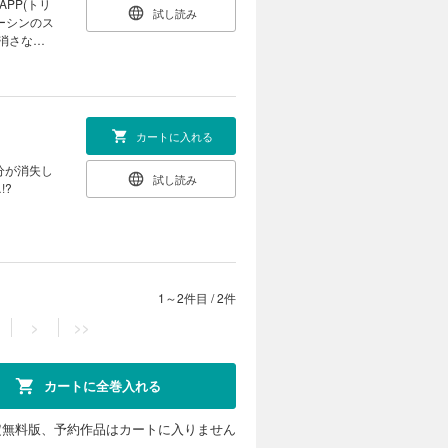
PP(トリ
試し読み
ーシンのス
を消さなけ
PPを正義
カートに入れる
分が消失し
試し読み
!?
1～2件目
/
2件
>
>>
カートに全巻入れる
定無料版、予約作品はカートに入りません