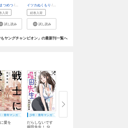
.
で...
N
まつめつ
内河弘児
イツカぬくもり
キャナリーヌ
瀬戸玲
巻入荷
続巻入荷
試し読み
試し読み
でもヤングチャンピオン」の最新刊一覧へ
年・青年マンガ
少年・青年マンガ
に愛を
だらしないです
堀田先生！ 分