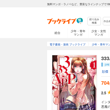
無料マンガ・ラノベなど、豊富なラインナップで18
絞り込み
検索
少年・青年
少女・女性
総合
マンガ
マンガ
電子書籍・漫画 ブックライブ
少年・青年マ
33
少年
彭傑
704
2.5
イン
悪魔の