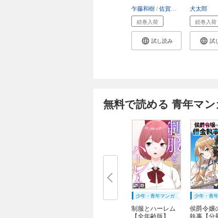
～...
...
乍藤和樹
佐賀崎しげる
犬太郎
鍋島テ
続巻入荷
続巻入荷
試し読み
試
無料で読める 青年マン
少年・青年マンガ
少年・青
制服とハーレム
侯爵令嬢
【全年齢版】
執事【分