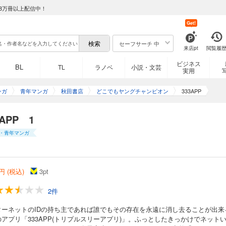
8万冊以上配信中！
Get!
セーフサーチ 中
来店pt
閲覧履
ビジネス
BL
TL
ラノベ
小説・文芸
実用
ンガ
青年マンガ
秋田書店
どこでもヤングチャンピオン
333APP
3APP 1
・青年マンガ
円 (税込)
3
pt
2件
ターネットのIDの持ち主であれば誰でもその存在を永遠に消し去ることが出来
アプリ「333APP(トリプルスリーアプリ)」。ふっとしたきっかけでネット