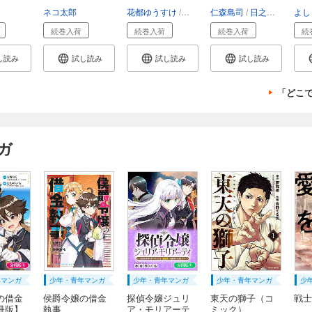
え...
し...
入...
(話..
ツヒロ
ネコ太郎
花都ゆうすけ
狭山ひびき
仁森島司
日之浦拓
Gree
よし
続巻入荷
続巻入荷
続巻入荷
続
し読み
試し読み
試し読み
試し読み
「どこ
ガ
年マンガ
少年・青年マンガ
少年・青年マンガ
少年・青年マンガ
少
の借金
侯爵令嬢の借金
探偵令嬢ジュリ
東天の獅子（コ
戦士
冊版】
執事
ア・モリアーテ
ミック）