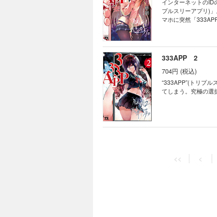
インターネットのID
プルスリーアプリ)
マホに突然「333A
れば自分が消されて
の為に使って社会悪
333APP 2
704円 (税込)
“333APP”(ト
てしまう。究極の選
<<
<