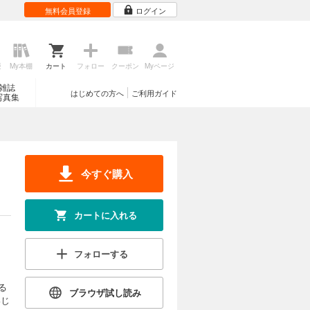
無料会員登録
ログイン
歴
My本棚
カート
フォロー
クーポン
Myページ
雑誌
はじめての方へ
ご利用ガイド
写真集
今すぐ購入
カートに入れる
フォローする
る
ブラウザ試し読み
いじ