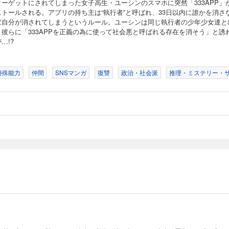
ターゲットにされてしまった女子高生・ユーシンのスマホに突然「333APP」
ストールされる。アプリの持ち主は“執行者”と呼ばれ、33日以内に誰かを消さ
ば自分が消されてしまうというルール。ユーシンは同じ執行者の少年少女達と
、彼らに「333APPを正義の為に使って社会悪と呼ばれる存在を消そう」と誘
…!?
特殊能力
仲間
SNSマンガ
復讐
政治・社会派
推理・ミステリー・