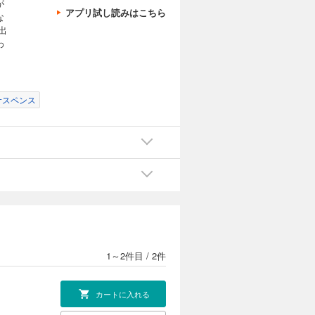
が
アプリ試し読みはこちら
な
出
わ
サスペンス
1～2件目
/
2件
カートに入れる