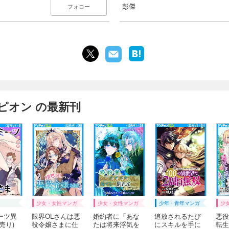
彭傑
フォロー
ピオン の最新刊
少女・女性マンガ
少女・女性マンガ
少年・青年マンガ
少
ーツ異
限界OLさんは悪
婚約者に「あな
追放されるたび
悪役
売り)
役令嬢さまに仕
たは将来浮気を
にスキルを手に
転生