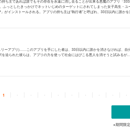
の持ち主であれば誰でもその存在を永遠に消し去ることが出来る悪魔のアプリ「333A
」。ふっとしたきっかけでネットいじめのターゲットにされてしまった女子高生・ユ
PP」がインストールされる。アプリの持ち主は“執行者”と呼ばれ、33日以内に誰か
しまうというルール。ユーシンは同じ執行者の少年少女達と出会い、彼らに「333A
と呼ばれる存在を消そう」と誘われるが…!?
リプルスリーアプリ)……このアプリを手にした者は、33日以内に誰かを消さなければ、自
択を迫られた彼らは、アプリの力を使って社会にはびこる悪人を消そうと試みるが…
1
・
・
・
・
・
・
・
・
・
※期間限