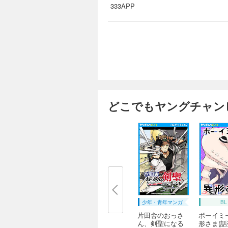
333APP
どこでもヤングチャン
少年・青年マンガ
BL
片田舎のおっさ
ボーイミ
ん、剣聖になる
形さま(話