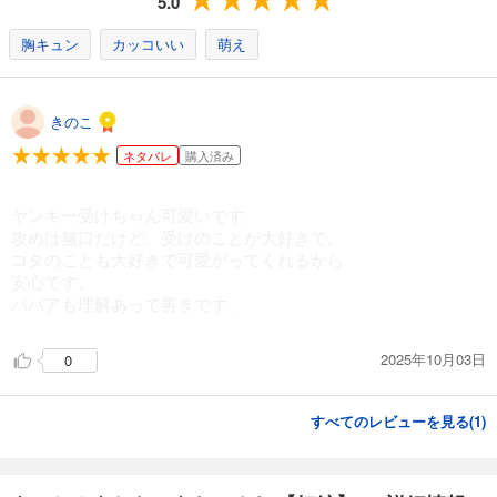
5.0
胸キュン
カッコいい
萌え
きのこ
ネタバレ
購入済み
ヤンキー受けちゃん可愛いです。
攻めは無口だけど、受けのことが大好きで、
コタのことも大好きで可愛がってくれるから
安心です。
ババアも理解あって善きです。
2025年10月03日
0
すべてのレビューを見る(
1
)