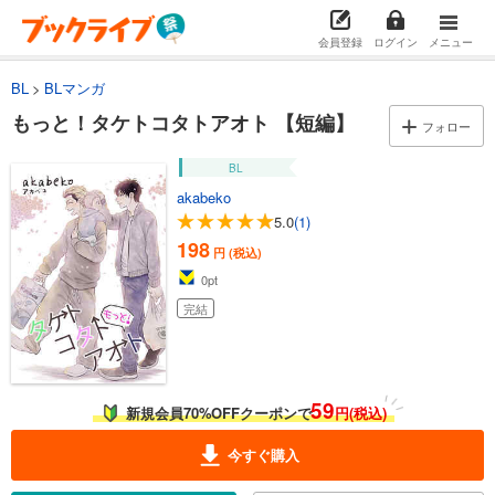
会員登録
ログイン
メニュー
BL
BLマンガ
もっと！タケトコタトアオト 【短編】
フォロー
BL
akabeko
5.0
(1)
198
円 (税込)
0
pt
完結
59
新規会員70%OFFクーポンで
円(税込)
今すぐ購入