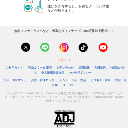
通知を許可すると、お得なクーポン情報
などが届きます。
無料マンガ・ラノベなど、豊富なラインナップで188万冊以上配信中！
ログイン
ご利用ガイド
FAQ(よくある質問)
お問い合わせ
採用情報
利用規約
特商法の表
示
個人情報保護方針
cookie等ポリシー
少年・青年マンガ
少女・女性マンガ
ラノベ
小説・文芸
ビジネス・実用
雑誌・写
真集
TL
BL
ブックライブ（BookLive!）は、BookLiveが運営する電子書店です。TOPPANホールディング
ス、カルチュア・コンビニエンス・クラブ、テレビ朝日の出資を受け、日本最大級の電子書籍配
信サービスを行っています。