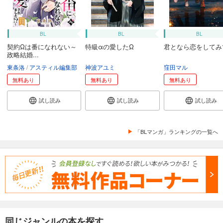
BL
BL
BL
契約Ωは番になれない～
特級αの愛したΩ
君となら恋をしてみ
政略結婚...
東条洛
アスティル編集部
神波アユミ
窪田マル
無料あり
無料あり
無料あり
試し読み
試し読み
試し読み
「BLマンガ」ランキングの一覧へ
同じジャンルの本を探す