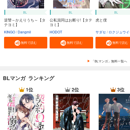
BL
BL
BL
逆讐～かえりうち～【タ
公私混同はお断り!【タテ
虎と僕
テヨミ】
ヨミ】
KINGO
Dangmil
HODOT
サダセ
ロクジュウイ
無料で読む
無料で読む
無料で読む
「BLマンガ」無料一覧へ
BLマンガ ランキング
1位
2位
3位