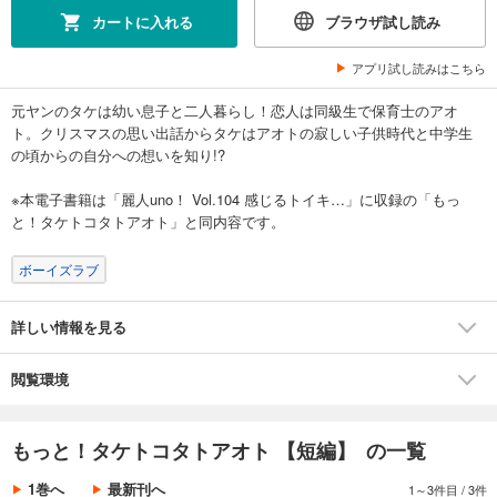
カートに入れる
ブラウザ試し読み
アプリ試し読みはこちら
元ヤンのタケは幼い息子と二人暮らし！恋人は同級生で保育士のアオ
ト。クリスマスの思い出話からタケはアオトの寂しい子供時代と中学生
の頃からの自分への想いを知り!?
※本電子書籍は「麗人uno！ Vol.104 感じるトイキ…」に収録の「もっ
と！タケトコタトアオト」と同内容です。
ボーイズラブ
詳しい情報を見る
閲覧環境
もっと！タケトコタトアオト 【短編】 の一覧
1巻へ
最新刊へ
1～3件目
/
3件