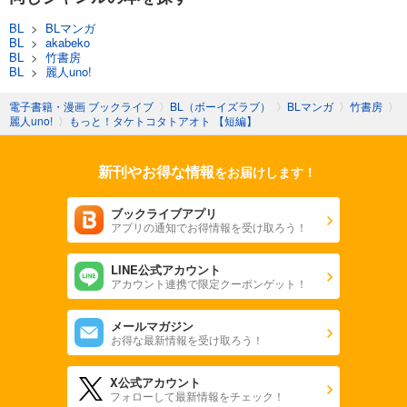
BL
>
BLマンガ
BL
>
akabeko
BL
>
竹書房
BL
>
麗人uno!
電子書籍・漫画 ブックライブ
〉
BL（ボーイズラブ）
〉
BLマンガ
〉
竹書房
〉
麗人uno!
〉
もっと！タケトコタトアオト 【短編】
新刊やお得な情報
をお届けします！
ブックライブアプリ
アプリの通知でお得情報を受け取ろう！
LINE公式アカウント
アカウント連携で限定クーポンゲット！
メールマガジン
お得な最新情報を受け取ろう！
X公式アカウント
フォローして最新情報をチェック！