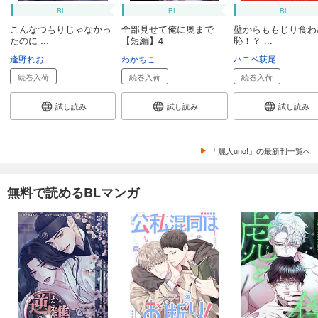
BL
BL
BL
こんなつもりじゃなかっ
全部見せて俺に奥まで
壁からももじり食わ
たのに ...
【短編】4
恥！？ ...
逢野れお
わかちこ
ハニベ荻尾
続巻入荷
続巻入荷
続巻入荷
試し読み
試し読み
試し読み
「麗人uno!」の最新刊一覧へ
無料で読めるBLマンガ