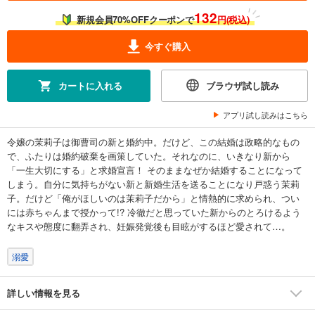
132
新規会員70%OFFクーポンで
円(税込)
今すぐ購入
カートに入れる
ブラウザ試し読み
アプリ試し読みはこちら
令嬢の茉莉子は御曹司の新と婚約中。だけど、この結婚は政略的なもの
で、ふたりは婚約破棄を画策していた。それなのに、いきなり新から
「一生大切にする」と求婚宣言！ そのままなぜか結婚することになって
しまう。自分に気持ちがない新と新婚生活を送ることになり戸惑う茉莉
子。だけど「俺がほしいのは茉莉子だから」と情熱的に求められ、つい
には赤ちゃんまで授かって!? 冷徹だと思っていた新からのとろけるよう
なキスや態度に翻弄され、妊娠発覚後も目眩がするほど愛されて…。
溺愛
詳しい情報を見る