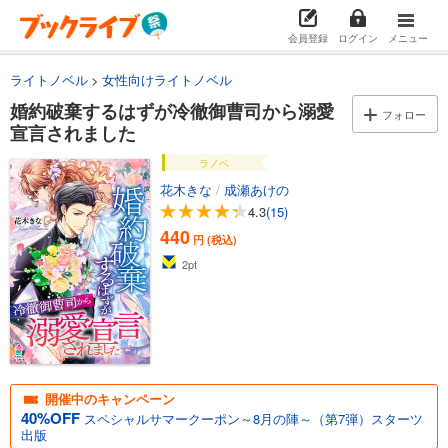
会員登録
ログイン
メニュー
ライトノベル
女性向けライトノベル
婚約破棄するはずが冷徹御曹司から溺愛
フォロー
宣言されました
ラノベ
花木きな
/
成瀬あけの
4.3
(15)
440
円 (税込)
2
pt
開催中のキャンペーン
40%OFF
スペシャルサマークーポン～8月の陣～（第7弾）スターツ
出版