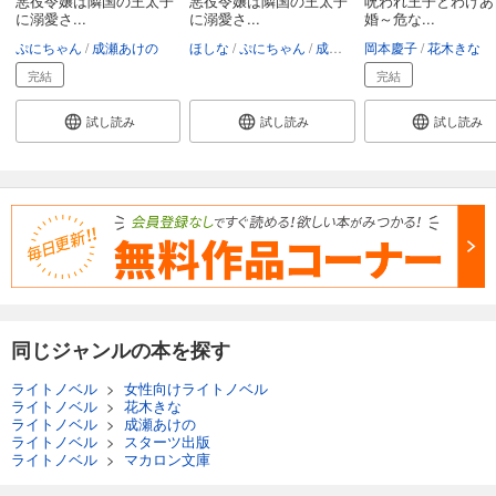
悪役令嬢は隣国の王太子
悪役令嬢は隣国の王太子
呪われ王子とわけあ
に溺愛さ...
に溺愛さ...
婚～危な...
ぷにちゃん
成瀬あけの
ほしな
ぷにちゃん
成瀬あけの
岡本慶子
花木きな
完結
完結
試し読み
試し読み
試し読み
同じジャンルの本を探す
ライトノベル
>
女性向けライトノベル
ライトノベル
>
花木きな
ライトノベル
>
成瀬あけの
ライトノベル
>
スターツ出版
ライトノベル
>
マカロン文庫