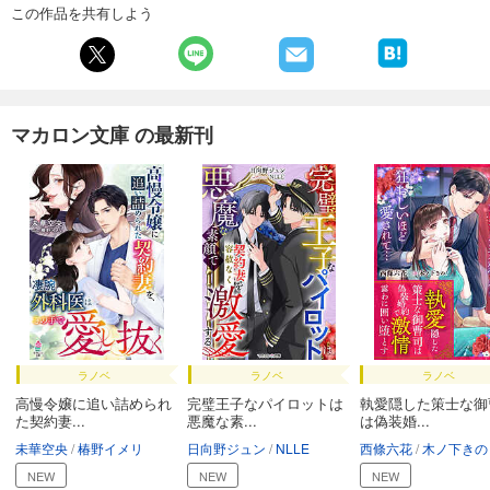
この作品を共有しよう
マカロン文庫 の最新刊
ラノベ
ラノベ
ラノベ
高慢令嬢に追い詰められ
完璧王子なパイロットは
執愛隠した策士な御
た契約妻...
悪魔な素...
は偽装婚...
未華空央
椿野イメリ
日向野ジュン
NLLE
西條六花
木ノ下きの
NEW
NEW
NEW