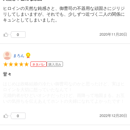
ヒロインの天然な鈍感さと、御曹司の不器用な頑固さにジリジ
リしてしまいますが、それでも、少しずつ近づく二人の関係に
キュンとしてしまいました。
2020年11月20日
0
まろん
ネタバレ
購入済み
甘々
はじめは政略結婚の冷たい御曹司なのかと思ったけど、実はヒ
ロインを大切に想っていたなんて！
元婚約者がひどいオンナだったけど、雨降って地固まる。お互
いの気持ちを伝えあえてホントの夫婦になれてよかったです！
2022年12月20日
0