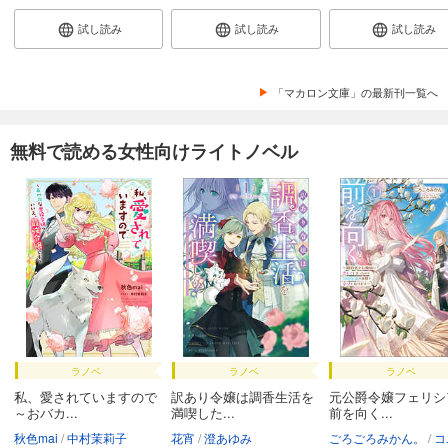
試し読み
試し読み
試し読み
「マカロン文庫」の最新刊一覧へ
無料で読める女性向けライトノベル
ラノベ
ラノベ
ラノベ
私、愛されていますので
訳あり令嬢は調香生活を
元公爵令嬢フェリシ
～おバカ...
満喫した...
前を向く...
秋色mai
中村茉莉子
花宵
澄あゆみ
ごろごろみかん。
コユ