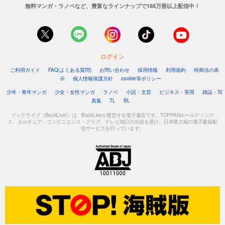
無料マンガ・ラノベなど、豊富なラインナップで188万冊以上配信中！
ログイン
ご利用ガイド
FAQ(よくある質問)
お問い合わせ
採用情報
利用規約
特商法の表
示
個人情報保護方針
cookie等ポリシー
少年・青年マンガ
少女・女性マンガ
ラノベ
小説・文芸
ビジネス・実用
雑誌・写
真集
TL
BL
ブックライブ（BookLive!）は、BookLiveが運営する電子書店です。TOPPANホールディング
ス、カルチュア・コンビニエンス・クラブ、テレビ朝日の出資を受け、日本最大級の電子書籍配
信サービスを行っています。