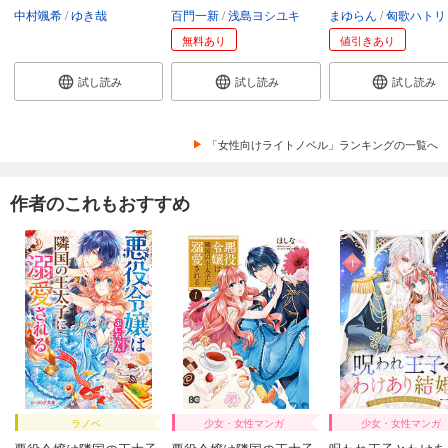
中村颯希
ゆき哉
百門一新
浅島ヨシユキ
まゆらん
匈歌ハトリ
無料あり
値引きあり
試し読み
試し読み
試し読み
「女性向けライトノベル」ランキングの一覧へ
作者のこれもおすすめ
ラノベ
少女・女性マンガ
少女・女性マンガ