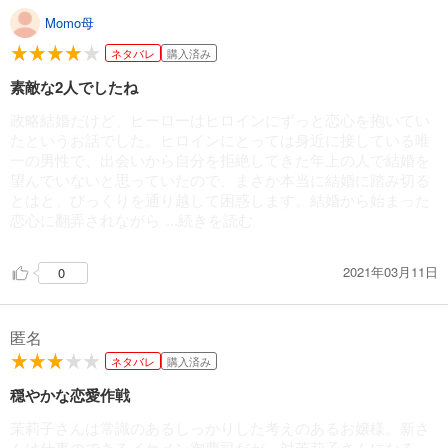
Momo母
ネタバレ
購入済み
素敵な2人でしたね
政略結婚だけど、ヒーローはヒロインにずっと恋心を抱いてい
たというお話でした。ヒロインにとっては身近に接している唯
一の男性で、出会いから自分を拒絶してきた年上の人で結婚を
望んでいないと思っていたので、まさか本当に結婚に踏み切る
とはと、びっくりを通り越して困惑します。結婚から始まった
恋心に翻弄されながら
...続きを読む
2021年03月11日
0
匿名
ネタバレ
購入済み
穏やかな恋愛作戦
茉莉子さんは常識のあるしっかりした考えのあるお嬢様。新さ
んは仕事のできるイケメン御曹司だが、対茉莉子さんになる