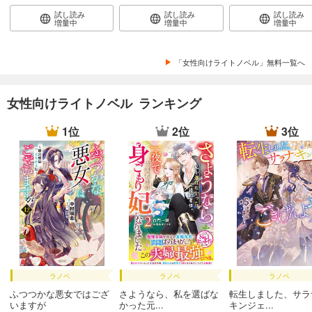
試し読み
試し読み
試し読み
増量中
増量中
増量中
「女性向けライトノベル」無料一覧へ
女性向けライトノベル ランキング
1位
2位
3位
ラノベ
ラノベ
ラノベ
ふつつかな悪女ではござ
さようなら、私を選ばな
転生しました、サラ
いますが
かった元...
キンジェ...