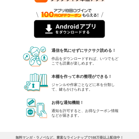
通信を気にせずにサクサク読める！
作品をダウンロードすれば、いつでもど
こでも読書が楽しめます。
本棚を作って本の整理ができる！
ジャンルや作家ごとなどに本を分類し
て、鍵もかけられます。
お得な通知機能！
通知を許可すると、お得なクーポン情報
などが届きます。
無料マンガ・ラノベなど、豊富なラインナップで188万冊以上配信中！