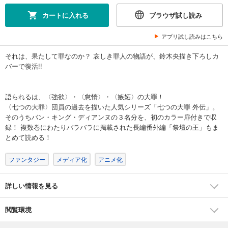
カートに入れる
ブラウザ試し読み
アプリ試し読みはこちら
それは、果たして罪なのか？ 哀しき罪人の物語が、鈴木央描き下ろしカ
バーで復活!!
語られるは、〈強欲〉・〈怠惰〉・〈嫉妬〉の大罪！
〈七つの大罪〉団員の過去を描いた人気シリーズ「七つの大罪 外伝」。
そのうちバン・キング・ディアンヌの３名分を、初のカラー扉付きで収
録！ 複数巻にわたりバラバラに掲載された長編番外編「祭壇の王」もま
とめて読める！
ファンタジー
メディア化
アニメ化
詳しい情報を見る
閲覧環境