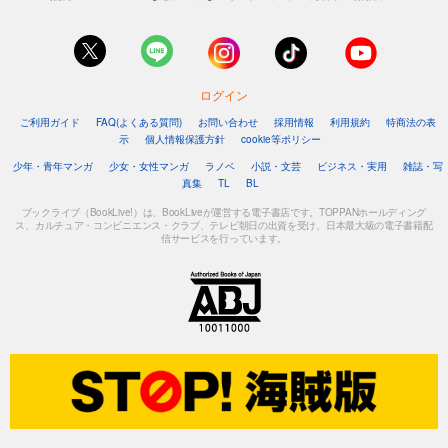
ログイン
ご利用ガイド
FAQ(よくある質問)
お問い合わせ
採用情報
利用規約
特商法の表
示
個人情報保護方針
cookie等ポリシー
少年・青年マンガ
少女・女性マンガ
ラノベ
小説・文芸
ビジネス・実用
雑誌・写
真集
TL
BL
ブックライブ（BookLive!）は、BookLiveが運営する電子書店です。TOPPANホールディング
ス、カルチュア・コンビニエンス・クラブ、テレビ朝日の出資を受け、日本最大級の電子書籍配
信サービスを行っています。