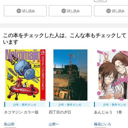
試し読み
試し読み
試し読み
この本をチェックした人は、こんな本もチェックして
います
少年・青年マンガ
少年・青年マンガ
少年・青年マンガ
ネコマジン カラー版
四丁目の夕日
あんじゅう 1巻
鳥山明
山野一
幾花にいろ