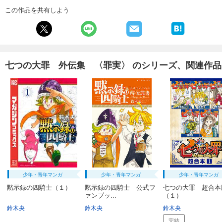
この作品を共有しよう
七つの大罪 外伝集 〈罪実〉 のシリーズ、関連作品
少年・青年マンガ
少年・青年マンガ
少年・青年マンガ
黙示録の四騎士（１）
黙示録の四騎士 公式フ
七つの大罪 超合本
ァンブッ...
（１）
鈴木央
鈴木央
鈴木央
完結