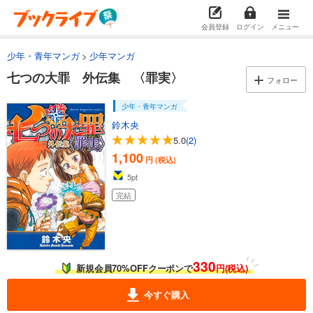
会員登録
ログイン
メニュー
少年・青年マンガ
少年マンガ
七つの大罪 外伝集 〈罪実〉
フォロー
少年・青年マンガ
鈴木央
5.0
(2)
1,100
円 (税込)
5
pt
完結
330
新規会員70%OFFクーポンで
円(税込)
今すぐ購入