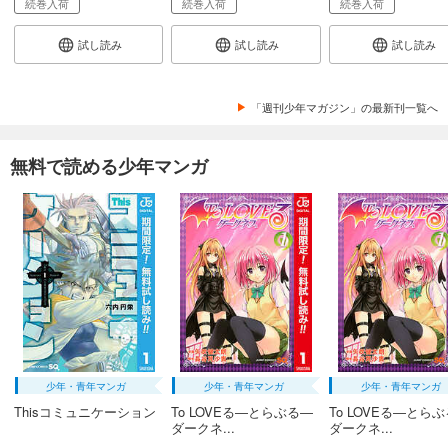
続巻入荷
続巻入荷
続巻入荷
試し読み
試し読み
試し読み
「週刊少年マガジン」の最新刊一覧へ
無料で読める少年マンガ
少年・青年マンガ
少年・青年マンガ
少年・青年マンガ
Thisコミュニケーション
To LOVEる―とらぶる―
To LOVEる―とら
ダークネ...
ダークネ...