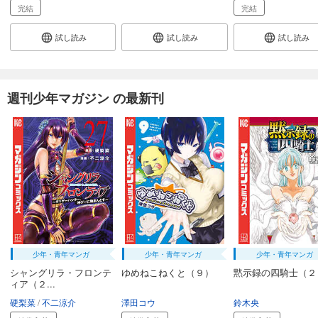
完結
完結
試し読み
試し読み
試し読み
週刊少年マガジン の最新刊
少年・青年マンガ
少年・青年マンガ
少年・青年マンガ
シャングリラ・フロンテ
ゆめねこねくと（９）
黙示録の四騎士（２
ィア（２...
硬梨菜
不二涼介
澤田コウ
鈴木央