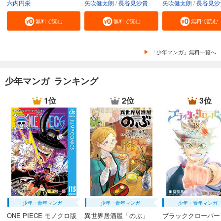
六内円栄
矢吹健太朗
長谷見沙貴
矢吹健太朗
長谷見沙
無料で読む
無料で読む
無料で読む
「少年マンガ」無料一覧へ
少年マンガ ランキング
1位
2位
3位
少年・青年マンガ
少年・青年マンガ
少年・青年マンガ
ONE PIECE モノクロ版
異世界居酒屋「のぶ」
ブラッククローバー