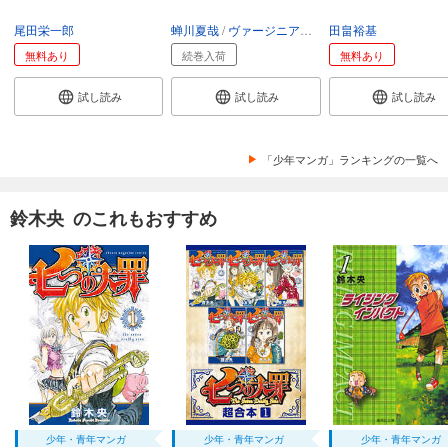
尾田栄一郎
蝉川夏哉
ヴァージニア二等兵
田畠裕基
転
無料あり
続巻入荷
無料あり
試し読み
試し読み
試し読み
「少年マンガ」ランキングの一覧へ
鈴木央 のこれもおすすめ
少年・青年マンガ
少年・青年マンガ
少年・青年マンガ