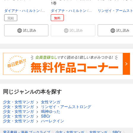
1巻
ダイアナ・ハミルトン
鳴神ゆった
ダイアナ・ハミルトン
鳴神ゆった
完結
無料
試し読み
試し読み
試し読み
同じジャンルの本を探す
少女・女性マンガ
>
女性マンガ
少女・女性マンガ
>
リンゼイ・アームストロング
少女・女性マンガ
>
鳴神ゆった
少女・女性マンガ
>
SBCr
少女・女性マンガ
>
ハーレクイン
電子書籍・漫画 ブックライブ
〉
少女・女性マンガ
〉
女性マンガ
〉
SBCr
〉