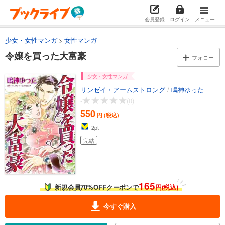
会員登録
ログイン
メニュー
少女・女性マンガ
女性マンガ
令嬢を買った大富豪
フォロー
少女・女性マンガ
リンゼイ・アームストロング
/
鳴神ゆった
-
(0)
550
円 (税込)
2
pt
完結
165
新規会員70%OFFクーポンで
円(税込)
今すぐ購入