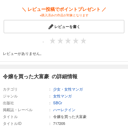
＼ レビュー投稿でポイントプレゼント ／
※購入済みの作品が対象となります
レビューを書く
-
レビューがありません。
令嬢を買った大富豪 の詳細情報
カテゴリ
少女・女性マンガ
ジャンル
女性マンガ
出版社
SBCr
掲載誌・レーベル
ハーレクイン
タイトル
令嬢を買った大富豪
タイトルID
717205