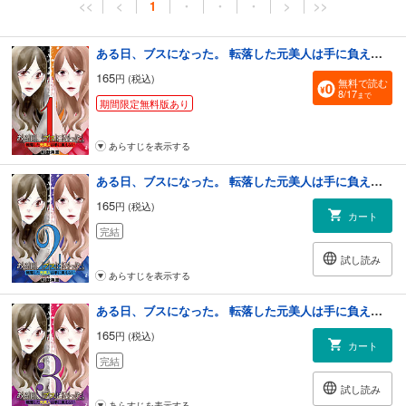
<<
<
1
・
・
・
>
>>
ある日、ブスになった。 転落した元美人は手に負えない 1
165
円 (税込)
無料で読む
8/17
まで
期間限定無料版あり
あらすじを表示する
ある日、ブスになった。 転落した元美人は手に負えない 2
165
円 (税込)
カート
完結
試し読み
あらすじを表示する
ある日、ブスになった。 転落した元美人は手に負えない 3
165
円 (税込)
カート
完結
試し読み
あらすじを表示する