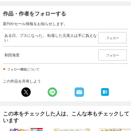
作品・作者をフォローする
新刊やセール情報をお知らせします。
ある日、ブスになった。 転落した元美人は手に負えな
フォロー
い
和田海里
フォロー
フォロー機能について
この作品を共有しよう
この本をチェックした人は、こんな本もチェックして
います