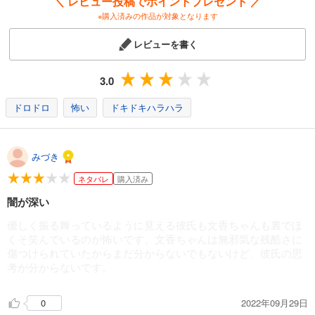
＼ レビュー投稿でポイントプレゼント ／
※購入済みの作品が対象となります
レビューを書く
3.0
ドロドロ
怖い
ドキドキハラハラ
みづき
ネタバレ
購入済み
闇が深い
優しく振る舞っているように見える彼氏も文香ちゃんも裏でほ
くそ笑んでいるのが怖いです。文香ちゃんは無邪気な残酷さに
傷つけられていたからまだ分からないでもないけど、彼氏の思
考が分からないです。
2022年09月29日
0