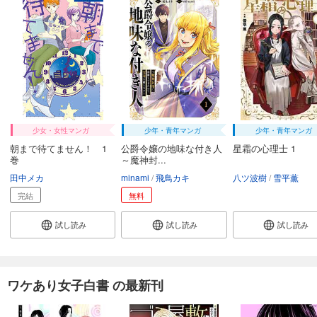
少女・女性マンガ
少年・青年マンガ
少年・青年マンガ
朝まで待てません！ 1
公爵令嬢の地味な付き人
星霜の心理士 1
巻
～魔神封...
田中メカ
minami
飛鳥カキ
八ツ波樹
雪平薫
完結
無料
試し読み
試し読み
試し読み
ワケあり女子白書 の最新刊