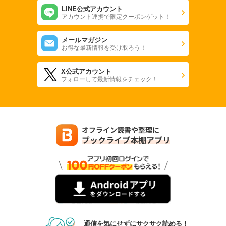
LINE公式アカウント
アカウント連携で限定クーポンゲット！
メールマガジン
お得な最新情報を受け取ろう！
X公式アカウント
フォローして最新情報をチェック！
通信を気にせずにサクサク読める！