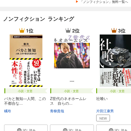
「ノンフィクション」無料一覧へ
ノンフィクション ランキング
1位
2位
3位
小説・文芸
小説・文芸
小説・文芸
バカと無知―人間、この
Z世代のネオホームレ
社喰い
不都合な...
ス 自らの...
橘玲
青柳貴哉
片田江康男
NEW
試し読み
試し読み
試し読み