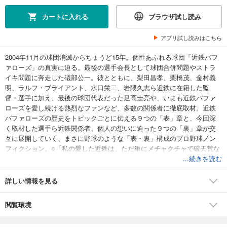
カートに入れる
ブラウザ試し読み
アプリ試し読みはこちら
2004年11月の球団消滅からちょうど15年。個性あふれる球団「近鉄バフ
ァローズ」の真実に迫る。最後の選手会長として球団合併問題やストラ
イキ問題に奔走した礒部公一。彼とともに、梨田昌孝、栗橋茂、金村義
明、ラルフ・ブライアント、水口栄二、岩隈久志ら近鉄に在籍した監
督・選手に加え、最後の球団代表だった足高圭亮や、いまも近鉄バファ
ローズを愛し続ける熱烈なファンなど、多数の関係者に徹底取材。近鉄
バファローズの歴史をトピックごとに伝える９つの「表」章と、今回深
く取材した選手ら近鉄関係者、個人の想いに迫った９つの「裏」章が交
互に展開していく、まさに野球のような「表・裏」構成のプロ野球ノン
フィクション。○「私の愛した近鉄は、ただ単にメチャクチャで破天荒な
球団だったわけではなく、恐ろしいほどの練習量を誇り、先輩を敬い、
...続きを読む
伝統を大切にし、同僚を尊重する、今思えば理想的な球団だったのかも
しれません。元永氏との取材を通じて、もう一度あの時代を振り返るこ
詳しい情報を見る
とができたのは、私の野球人生でも大変貴重な経験となりました。かつ
ての近鉄ファンはもちろん、今の“12球団”のプロ野球を愛するすべての方
閲覧環境
にも、あのときの歴史を改めて知ってほしいです」（礒部公一）