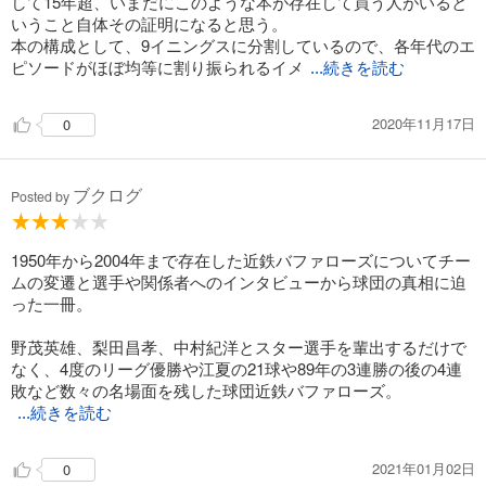
して15年超、いまだにこのような本が存在して買う人がいると
いうこと自体その証明になると思う。
本の構成として、9イニングスに分割しているので、各年代のエ
ピソードがほぼ均等に割り振られるイメ
...続きを読む
2020年11月17日
0
ブクログ
Posted by
1950年から2004年まで存在した近鉄バファローズについてチー
ムの変遷と選手や関係者へのインタビューから球団の真相に迫
った一冊。
野茂英雄、梨田昌孝、中村紀洋とスター選手を輩出するだけで
なく、4度のリーグ優勝や江夏の21球や89年の3連勝の後の4連
敗など数々の名場面を残した球団近鉄バファローズ。
...続きを読む
2021年01月02日
0