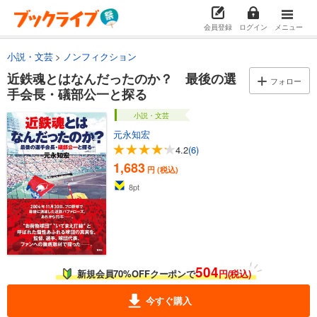
会員登録
ログイン
メニュー
小説・文芸
ノンフィクション
近鉄魂とはなんだったのか？ 最後の選
フォロー
手会長・礒部公一と探る
小説・文芸
元永知宏
4.2
(6)
1,683
円 (税込)
8
pt
504
新規会員70%OFFクーポンで
円(税込)
今すぐ購入