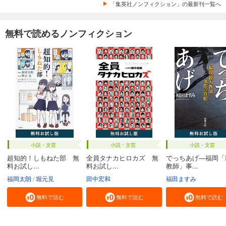
「集英社ノンフィクション」の最新刊一覧へ
無料で読めるノンフィクション
小説・文芸
小説・文芸
小説・文芸
超知的！しもねた部 無
全員タナカヒロカズ 無
でっちあげ―福岡「
料お試し...
料お試し...
教師」事...
福岡太朗
堀元見
田中宏和
福田ますみ
無料で読む
無料で読む
無料で読む