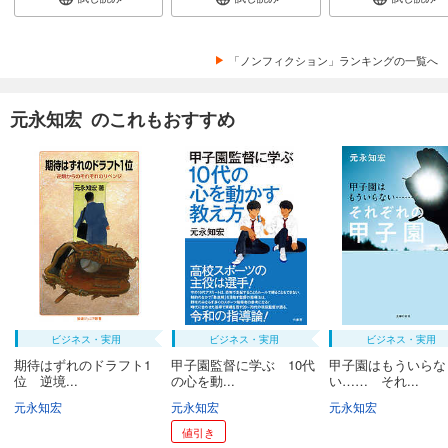
「ノンフィクション」ランキングの一覧へ
元永知宏 のこれもおすすめ
ビジネス・実用
ビジネス・実用
ビジネス・実用
期待はずれのドラフト1
甲子園監督に学ぶ 10代
甲子園はもういらな
位 逆境...
の心を動...
い…… それ...
元永知宏
元永知宏
元永知宏
値引き