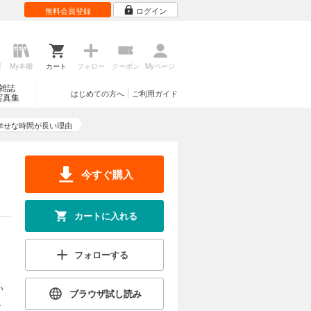
無料会員登録
ログイン
歴
My本棚
カート
フォロー
クーポン
Myページ
雑誌
はじめての方へ
ご利用ガイド
写真集
幸せな時間が長い理由
今すぐ購入
カートに入れる
フォローする
い
ブラウザ試し読み
、