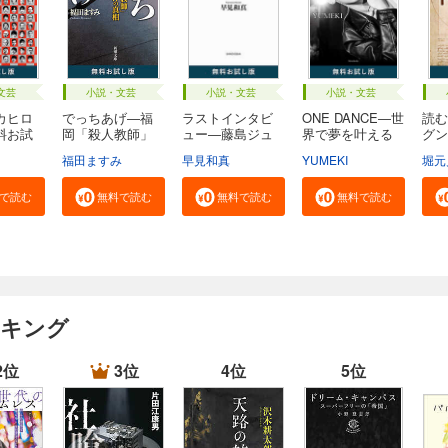
文芸
小説・文芸
小説・文芸
小説・文芸
カヒロ
でっちあげ―福
ラストインタビ
ONE DANCE―世
読む
料お試
岡「殺人教師」
ュー―藤島ジュ
界で夢を叶える
グン
事...
リ...
生...
る...
福田ますみ
早見和真
YUMEKI
堀元
で読む
無料で読む
無料で読む
無料で読む
ンキング
2位
3位
4位
5位