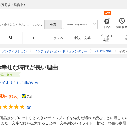
8万冊以上配信中！
Get!
セーフサーチ 中
来店pt
閲覧履
ビジネス
BL
TL
ラノベ
小説・文芸
実用
ノンフィクション
ノンフィクション・ドキュメンタリー
KADOKAWA
私の
の幸せな時間が長い理由
小説・文芸
トイオリ
/
もこ田めめめ
30
円 (税込)
7
pt
3件
の商品はタブレットなど大きいディスプレイを備えた端末で読むことに適して
。また、文字だけを拡大することや、文字列のハイライト、検索、辞書の参照