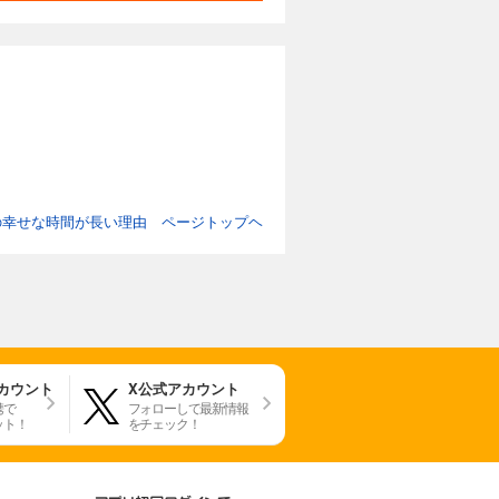
の幸せな時間が長い理由 ページトップヘ
アカウント
X公式アカウント
携で
フォローして最新情報
ット！
をチェック！