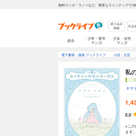
無料マンガ・ラノベなど、豊富なラインナップで18
絞り込み
検索
少年・青年
少女・女性
総合
マンガ
マンガ
電子書籍・漫画 ブックライブ
小説・文芸
私
ヤマ
1,4
5.0
※こ
ます