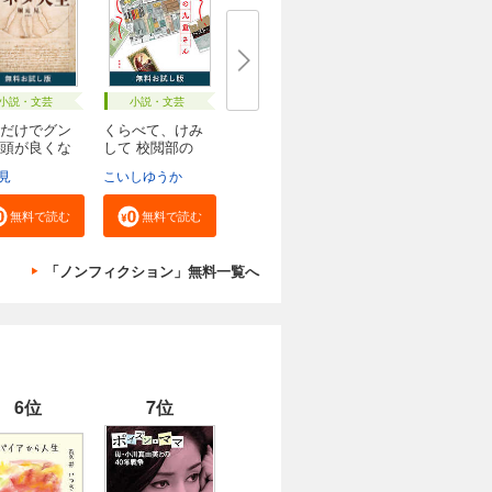
小説・文芸
小説・文芸
だけでグン
くらべて、けみ
頭が良くな
して 校閲部の
九...
見
こいしゆうか
無料で読む
無料で読む
「ノンフィクション」無料一覧へ
6位
7位