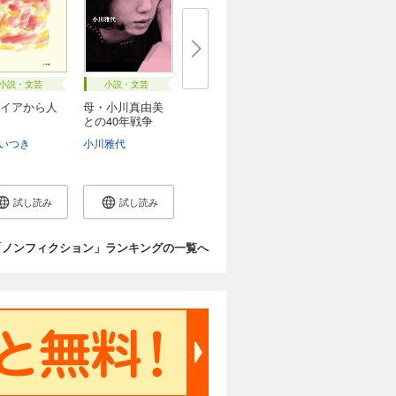
小説・文芸
小説・文芸
イアから人
母・小川真由美
との40年戦争
ポ...
いつき
小川雅代
試し読み
試し読み
「ノンフィクション」ランキングの一覧へ