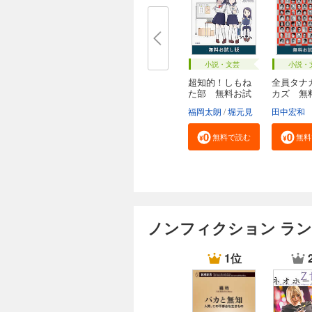
小説・文芸
小説・
超知的！しもね
全員タナ
た部 無料お試
カズ 無
し...
し...
福岡太朗
堀元見
田中宏和
無料で読む
無料
ノンフィクション ラ
1位