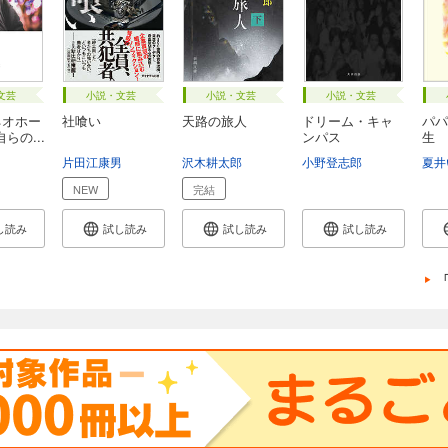
文芸
小説・文芸
小説・文芸
小説・文芸
ネオホー
社喰い
天路の旅人
ドリーム・キャ
パパ
らの...
ンパス
生
片田江康男
沢木耕太郎
小野登志郎
夏井
NEW
完結
し読み
試し読み
試し読み
試し読み