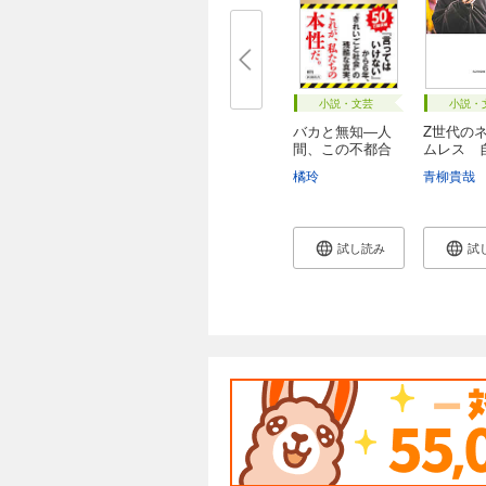
小説・文芸
小説・
バカと無知―人
Z世代の
間、この不都合
ムレス 自
な...
橘玲
青柳貴哉
試し読み
試