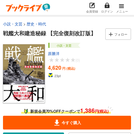
会員登録
ログイン
メニュー
小説・文芸
歴史・時代
戦艦大和建造秘録 【完全復刻改訂版】
フォロー
小説・文芸
原勝洋
-
(0)
4,620
円 (税込)
23
pt
1,386
新規会員70%OFFクーポンで
円(税込)
今すぐ購入