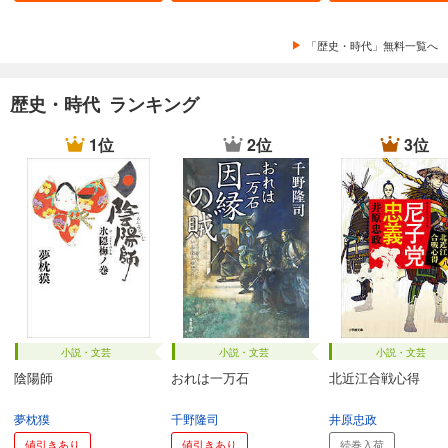
「歴史・時代」無料一覧へ
歴史・時代 ランキング
1位
2位
3位
小説・文芸
小説・文芸
小説・文芸
陰陽師
おれは一万石
北近江合戦心得
夢枕獏
千野隆司
井原忠政
値引きあり
値引きあり
続巻入荷