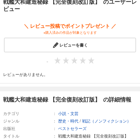
戦艦大和建造秘録 【完全復刻改訂版】 のユーザーレ
なぜ、「大和」は航空戦力を前に「無用の長物」扱いされたのか?
ビュー
「大和」の魅力にとりつかれ、人生の大半を「大和」調査に費やした
編著者の原 勝洋氏が新たなデータを駆使し、
＼ レビュー投稿でポイントプレゼント ／
こうした通俗的な「常識」で戦艦「大和」をとらえる思考パターンの
※購入済みの作品が対象となります
「罠」から解き放つ。
レビューを書く
それでも「大和」は世界一の巨大戦艦だった
その理由を「沖縄特攻」、米軍航空機の戦闘開始から轟沈までの
-
「壮絶な2時間(12: 23〜14: 23)」の資料を新たに再検証。
雷撃の箇所、数を新たなる「事実」として記載した。
レビューがありません。
「大和にかかわるのは止めろ、取り憑かれるぞ」
本書は、若かりし頃にそう言われた編著者が「人生をすり潰しながら」
描いた戦艦「大和」の実像である。
戦艦大和建造秘録 【完全復刻改訂版】 の詳細情報
カテゴリ
小説・文芸
ジャンル
歴史・時代
/
戦記（ノンフィクション）
出版社
ベストセラーズ
タイトル
戦艦大和建造秘録 【完全復刻改訂版】