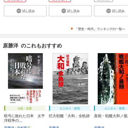
試し読み
試し読み
試し読み
「歴史・時代」ランキングの一覧へ
原勝洋 のこれもおすすめ
小説・文芸
ビジネス・実用
ビジネス・実用
暗号に敗れた日本 太平
巨大戦艦「大和」全軌跡
真相・戦艦大和ノ最
洋戦争の...
原勝洋
北村新三
原勝洋
原勝洋