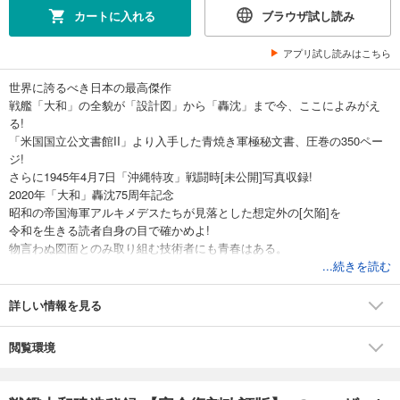
カートに入れる
ブラウザ試し読み
アプリ試し読みはこちら
世界に誇るべき日本の最高傑作
戦艦「大和」の全貌が「設計図」から「轟沈」まで今、ここによみがえ
る!
「米国国立公文書館II」より入手した青焼き軍極秘文書、圧巻の350ペー
ジ!
さらに1945年4月7日「沖縄特攻」戦闘時[未公開]写真収録!
2020年「大和」轟沈75周年記念
昭和の帝国海軍アルキメデスたちが見落とした想定外の[欠陥]を
令和を生きる読者自身の目で確かめよ!
物言わぬ図面とのみ取り組む技術者にも青春はある。
私の青春は、太平洋戦争の末期に、
...続きを読む
戦艦「大和」「武蔵」がその持てる力を発揮しないで、
永遠に海の藻屑と消え去った時に、失われた。
詳しい情報を見る
なぜなら、大和、武蔵こそ、私の生涯を賭した作品だったのである。
(「大和」型戦艦の基本計画者・海軍技術中将 福田啓)
閲覧環境
なぜ、時代の趨勢を読めずに戦艦「大和」は作られたのか?
なぜ、「大和」は活躍できなかったのか?