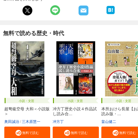
無料で読める歴史・時代
小説・文芸
小説・文芸
小説・文芸
超弩級空母 大和＜小説版
冲方丁歴史小説４作品試
本所おけら長屋【お
＞
し読み合...
読み版・...
奥田誠治
三木原慧一
冲方丁
畠山健二
無料で読む
無料で読む
無料で読む