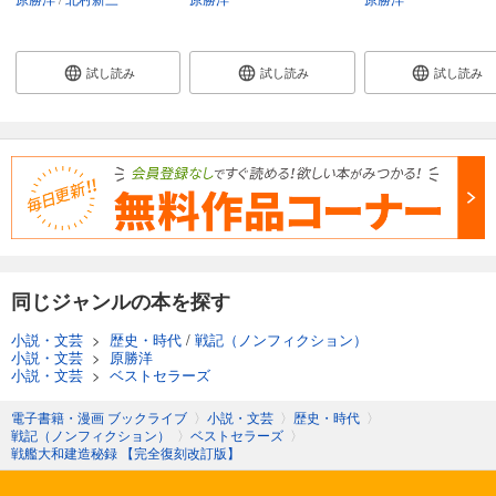
試し読み
試し読み
試し読み
同じジャンルの本を探す
小説・文芸
>
歴史・時代
/
戦記（ノンフィクション）
小説・文芸
>
原勝洋
小説・文芸
>
ベストセラーズ
電子書籍・漫画 ブックライブ
〉
小説・文芸
〉
歴史・時代
〉
戦記（ノンフィクション）
〉
ベストセラーズ
〉
戦艦大和建造秘録 【完全復刻改訂版】