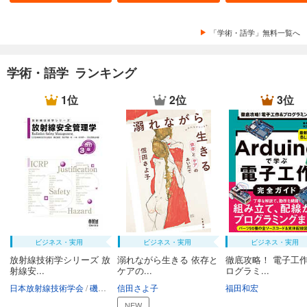
「学術・語学」無料一覧へ
学術・語学 ランキング
1位
2位
3位
ビジネス・実用
ビジネス・実用
ビジネス・実用
放射線技術学シリーズ 放
溺れながら生きる 依存と
徹底攻略！ 電子工作
射線安...
ケアの...
ログラミ...
日本放射線技術学会
磯辺智範
信田さよ子
清水秀雄
南一幸
鈴木昇一
福田和宏
西谷源展
NEW