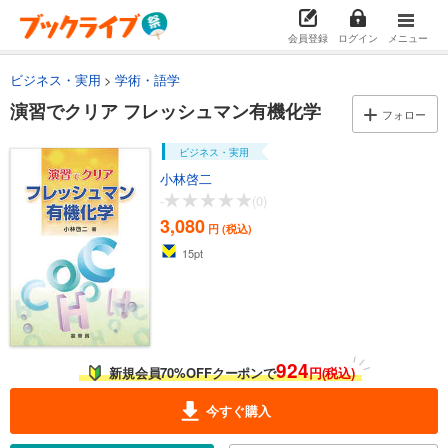
会員登録
ログイン
メニュー
ビジネス・実用
学術・語学
演習でクリア フレッシュマン有機化学
フォロー
ビジネス・実用
小林啓二
-
(0)
3,080
円 (税込)
15
pt
924
新規会員70%OFFクーポンで
円(税込)
今すぐ購入