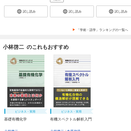
試し読み
試し読み
試し読み
「学術・語学」ランキングの一覧へ
小林啓二 のこれもおすすめ
ビジネス・実用
ビジネス・実用
基礎有機化学
有機スペクトル解析入門
小林啓二
小林啓二
木原伸浩