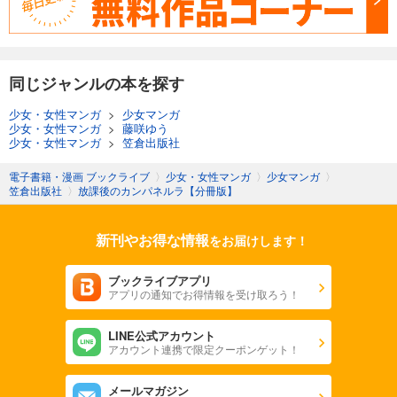
同じジャンルの本を探す
少女・女性マンガ
>
少女マンガ
少女・女性マンガ
>
藤咲ゆう
少女・女性マンガ
>
笠倉出版社
電子書籍・漫画 ブックライブ
〉
少女・女性マンガ
〉
少女マンガ
〉
笠倉出版社
〉
放課後のカンパネルラ【分冊版】
新刊やお得な情報
をお届けします！
ブックライブアプリ
アプリの通知でお得情報を受け取ろう！
LINE公式アカウント
アカウント連携で限定クーポンゲット！
メールマガジン