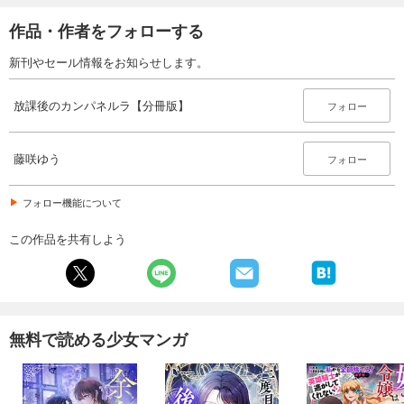
作品・作者をフォローする
新刊やセール情報をお知らせします。
放課後のカンパネルラ【分冊版】
フォロー
藤咲ゆう
フォロー
フォロー機能について
この作品を共有しよう
無料で読める少女マンガ