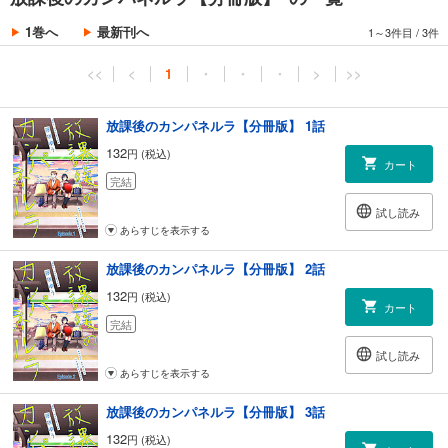
1巻へ
最新刊へ
1～3件目
/
3件
<<
<
1
・
・
・
>
>>
放課後のカンパネルラ【分冊版】 1話
132
円 (税込)
カート
完結
試し読み
あらすじを表示する
放課後のカンパネルラ【分冊版】 2話
132
円 (税込)
カート
完結
試し読み
あらすじを表示する
放課後のカンパネルラ【分冊版】 3話
132
円 (税込)