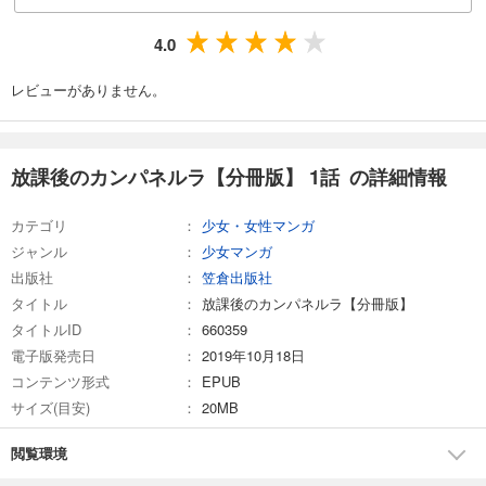
4.0
レビューがありません。
放課後のカンパネルラ【分冊版】 1話 の詳細情報
カテゴリ
少女・女性マンガ
ジャンル
少女マンガ
出版社
笠倉出版社
タイトル
放課後のカンパネルラ【分冊版】
タイトルID
660359
電子版発売日
2019年10月18日
コンテンツ形式
EPUB
サイズ(目安)
20MB
閲覧環境