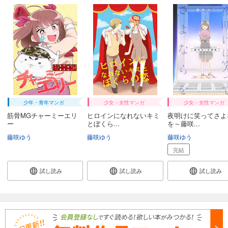
少年・青年マンガ
少女・女性マンガ
少女・女性マンガ
筋骨MGチャーミーエリ
ヒロインになれないキミ
夜明けに笑ってさよ
ー
とぼくら...
を～藤咲...
藤咲ゆう
藤咲ゆう
藤咲ゆう
完結
試し読み
試し読み
試し読み