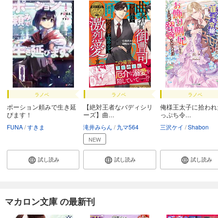
ラノベ
ラノベ
ラノベ
ポーション頼みで生き延
【絶対王者なバディシリ
俺様王太子に拾われ
びます！
ーズ】曲...
っぷち令...
FUNA
すきま
滝井みらん
九マ564
三沢ケイ
Shabon
NEW
試し読み
試し読み
試し読み
マカロン文庫 の最新刊