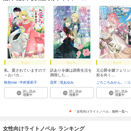
ラノベ
ラノベ
ラノベ
私、愛されていますので
訳あり令嬢は調香生活を
元公爵令嬢フェリシ
～おバカ...
満喫した...
前を向く...
秋色mai
中村茉莉子
花宵
澄あゆみ
ごろごろみかん。
コユ
試し読み
試し読み
試し読み
増量中
増量中
増量中
「女性向けライトノベル」無料一覧へ
女性向けライトノベル ランキング