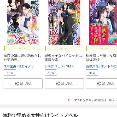
ラノベ
ラノベ
ラノベ
高慢令嬢に追い詰められ
完璧王子なパイロットは
執愛隠した策士な御
た契約妻...
悪魔な素...
は偽装婚...
未華空央
椿野イメリ
日向野ジュン
NLLE
西條六花
木ノ下きの
NEW
NEW
NEW
試し読み
試し読み
試し読み
「マカロン文庫」の最新刊一覧へ
無料で読める女性向けライトノベル