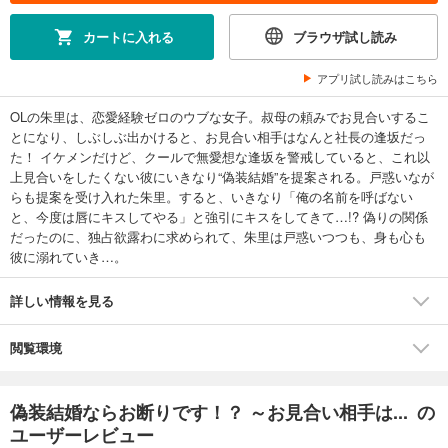
カートに入れる
ブラウザ試し読み
アプリ試し読みはこちら
OLの朱里は、恋愛経験ゼロのウブな女子。叔母の頼みでお見合いするこ
とになり、しぶしぶ出かけると、お見合い相手はなんと社長の逢坂だっ
た！ イケメンだけど、クールで無愛想な逢坂を警戒していると、これ以
上見合いをしたくない彼にいきなり“偽装結婚”を提案される。戸惑いなが
らも提案を受け入れた朱里。すると、いきなり「俺の名前を呼ばない
と、今度は唇にキスしてやる」と強引にキスをしてきて…!? 偽りの関係
だったのに、独占欲露わに求められて、朱里は戸惑いつつも、身も心も
彼に溺れていき…。
詳しい情報を見る
閲覧環境
偽装結婚ならお断りです！？ ～お見合い相手は... の
ユーザーレビュー