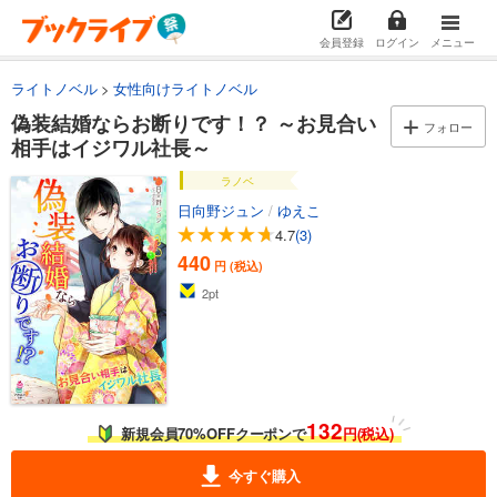
会員登録
ログイン
メニュー
ライトノベル
女性向けライトノベル
偽装結婚ならお断りです！？ ～お見合い
フォロー
相手はイジワル社長～
ラノベ
日向野ジュン
/
ゆえこ
4.7
(3)
440
円 (税込)
2
pt
132
新規会員70%OFFクーポンで
円(税込)
今すぐ購入