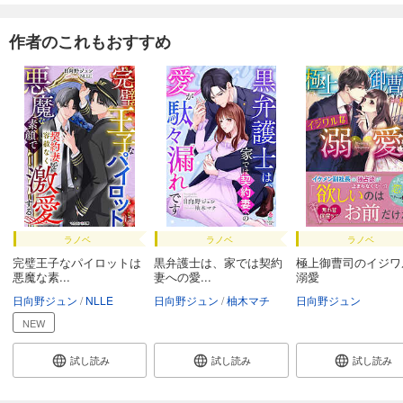
作者のこれもおすすめ
ラノベ
ラノベ
ラノベ
完璧王子なパイロットは
黒弁護士は、家では契約
極上御曹司のイジワ
悪魔な素...
妻への愛...
溺愛
日向野ジュン
NLLE
日向野ジュン
柚木マチ
日向野ジュン
NEW
試し読み
試し読み
試し読み