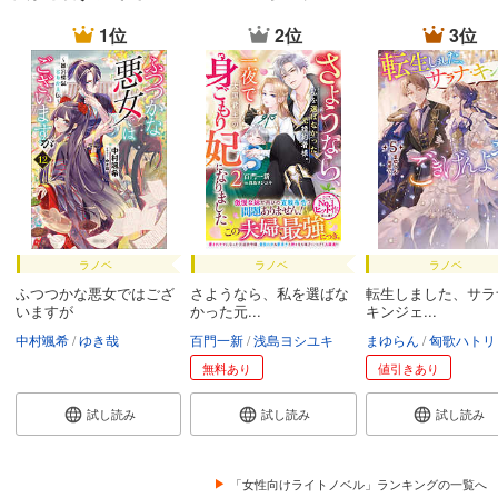
1位
2位
3位
ラノベ
ラノベ
ラノベ
ふつつかな悪女ではござ
さようなら、私を選ばな
転生しました、サラ
いますが
かった元...
キンジェ...
中村颯希
ゆき哉
百門一新
浅島ヨシユキ
まゆらん
匈歌ハトリ
無料あり
値引きあり
試し読み
試し読み
試し読み
「女性向けライトノベル」ランキングの一覧へ