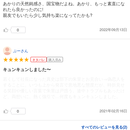
あかりの天然鈍感さ、国宝物だよね。あかり、もっと素直にな
れたら良かったのに!
親友でもいたら少し気持ち楽になってたかも?
2022年09月13日
0
ぶーさん
ネタバレ
購入済み
キュンキュンしました〜
若くして社長になった真史は部下の朱里とお見合い→偽恋人を
することに。いつも上から発言で意地悪な態度だが、時折見せ
る笑顔や優しい言葉で朱里は戸惑う。途中トラブルもあったけ
ど、両想いに。熱く強引で…何度もキュンキュンしました。
2021年02月16日
0
すべてのレビューを見る(
2
)