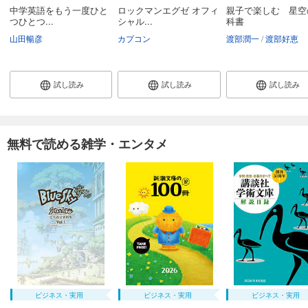
中学英語をもう一度ひと
ロックマンエグゼ オフィ
親子で楽しむ 星空
つひとつ...
シャル...
科書
山田暢彦
カプコン
渡部潤一
渡部好恵
試し読み
試し読み
試し読み
無料で読める雑学・エンタメ
ビジネス・実用
ビジネス・実用
ビジネス・実用