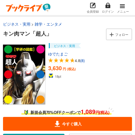
会員登録
ログイン
メニュー
ビジネス・実用
雑学・エンタメ
キン肉マン「超人」
フォロー
ビジネス・実用
ゆでたまご
4.8
(8)
3,630
円 (税込)
18
pt
1,089
新規会員70%OFFクーポンで
円(税込)
今すぐ購入