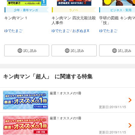
少年・青年マンガ
ラノベ
ビジネス・実用
キン肉マン 1
キン肉マン 四次元殺法殺
学研の図鑑 キン肉
人事件
「技」
ゆでたまご
ゆでたまご
おぎぬまX
ゆでたまご
試し読み
試し読み
試し読み
キン肉マン「超人」 に関連する特集
厳選！オススメの1冊
更新日:2019/11/15
厳選！オススメの1冊
更新日:2019/11/15