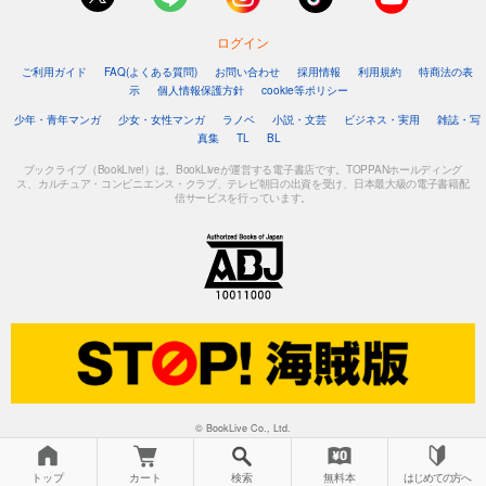
ログイン
ご利用ガイド
FAQ(よくある質問)
お問い合わせ
採用情報
利用規約
特商法の表
示
個人情報保護方針
cookie等ポリシー
少年・青年マンガ
少女・女性マンガ
ラノベ
小説・文芸
ビジネス・実用
雑誌・写
真集
TL
BL
ブックライブ（BookLive!）は、BookLiveが運営する電子書店です。TOPPANホールディング
ス、カルチュア・コンビニエンス・クラブ、テレビ朝日の出資を受け、日本最大級の電子書籍配
信サービスを行っています。
© BookLive Co., Ltd.
トップ
カート
検索
無料本
はじめての方へ