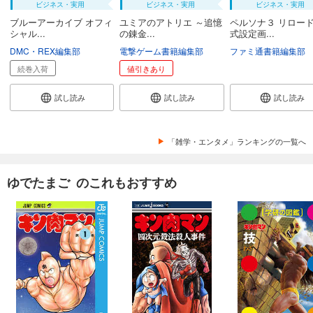
ビジネス・実用
ビジネス・実用
ビジネス・実用
ブルーアーカイブ オフィ
ユミアのアトリエ ～追憶
ペルソナ３ リロード
シャル...
の錬金...
式設定画...
DMC・REX編集部
電撃ゲーム書籍編集部
ファミ通書籍編集部
続巻入荷
値引きあり
試し読み
試し読み
試し読み
「雑学・エンタメ」ランキングの一覧へ
ゆでたまご のこれもおすすめ