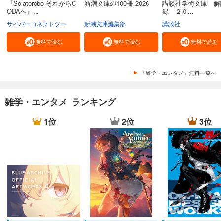
『Solatorobo それからC
新潮文庫の100冊 2026
講談社学術文庫 解
ODAへ』...
録 ２０...
サイバーコネクトツー
新潮文庫編集部
講談社
無料で読む
無料で読む
無料で読む
「雑学・エンタメ」無料一覧へ
雑学・エンタメ ランキング
1位
2位
3位