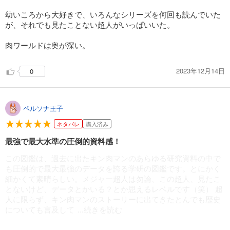
幼いころから大好きで、いろんなシリーズを何回も読んでいた
が、それでも見たことない超人がいっぱいいた。
肉ワールドは奥が深い。
2023年12月14日
0
ペルソナ王子
ネタバレ
購入済み
最強で最大水準の圧倒的資料感！
この図鑑は、過去に出たキン肉マンのあらゆる研究資料の中で
も圧倒的で最大最強のデータを誇る学研の図鑑です。とにかく
細かくて素晴らしい。メジャー超人は勿論、この超人、見たこ
とないけど、データとかいる？とか思えるレベルです（笑） 超
人に限らず、キン肉マンのストーリーに出てきたとんでも歴史
についても言及して
...続きを読む