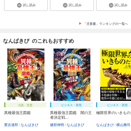
試し読み
試し読み
試し読み
「児童書」ランキングの一覧へ
なんばきび のこれもおすすめ
小説・文芸
ビジネス・実用
ビジネス・実用
異種最強王図鑑
異種最強王図鑑 闇の王
極限世界のいきもの
者決定戦...
實吉達郎
なんばきび
健部伸明
なんばきび
なんばきび
横山雅司