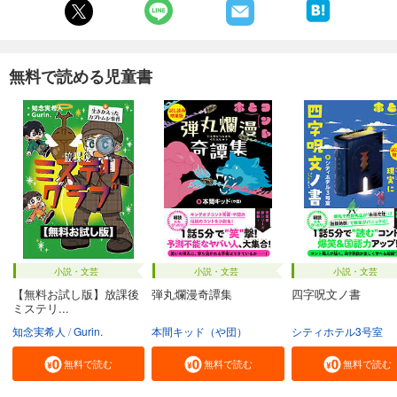
無料で読める児童書
小説・文芸
小説・文芸
小説・文芸
【無料お試し版】放課後
弾丸爛漫奇譚集
四字呪文ノ書
ミステリ...
知念実希人
Gurin.
本間キッド（や団）
シティホテル3号室
無料で読む
無料で読む
無料で読む