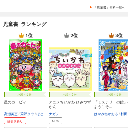
「児童書」無料一覧へ
児童書 ランキング
1位
2位
3位
小説・文芸
小説・文芸
小説・文芸
星のカービィ
アニメちいかわ ひみつず
「ミステリーの館」
かん
ようこそ...
高瀬美恵
苅野タウ
ぽと
ナガノ
はやみねかおる
村田
値引きあり
NEW