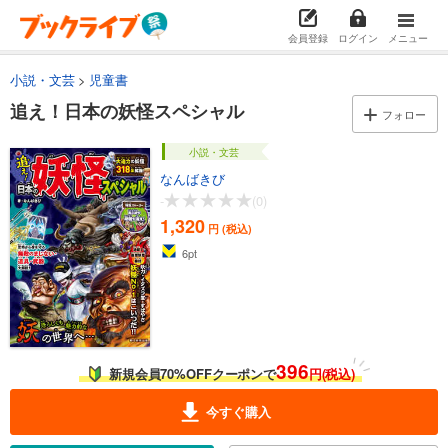
会員登録
ログイン
メニュー
小説・文芸
児童書
追え！日本の妖怪スペシャル
フォロー
小説・文芸
なんばきび
-
(0)
1,320
円 (税込)
6
pt
396
新規会員70%OFFクーポンで
円(税込)
今すぐ購入