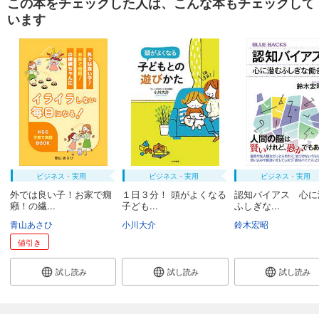
この本をチェックした人は、こんな本もチェックして
います
ビジネス・実用
ビジネス・実用
ビジネス・実用
外では良い子！お家で癇
１日３分！ 頭がよくなる
認知バイアス 心に
癪！の繊...
子ども...
ふしぎな...
青山あさひ
小川大介
鈴木宏昭
値引き
試し読み
試し読み
試し読み