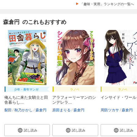
「趣味・実用」ランキングの一覧へ
森倉円 のこれもおすすめ
少年・青年マンガ
ラノベ
ラノベ
俺んちに来た女騎士と田
アラフォーリーマンのシ
インサイド・ワール
舎暮らし...
ンデレラ...
裂田
秋乃かかし
森倉円
原田まりる
森倉円
周防ツカサ
森倉円
試し読み
試し読み
試し読み