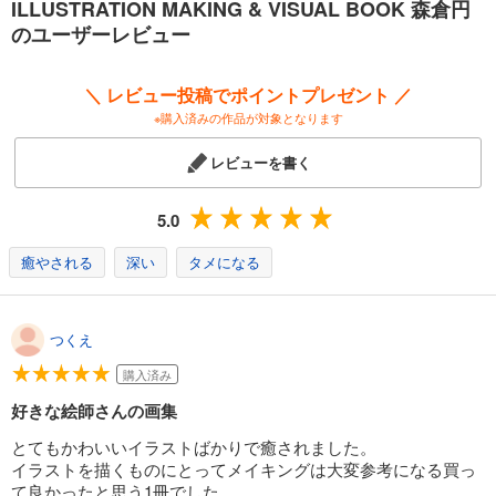
ILLUSTRATION MAKING & VISUAL BOOK 森倉円
のユーザーレビュー
また、B5ワイドサイズの大きな判型と最先端の高精細印刷（ブリリアン
トパレットR）を
採用することで、
＼ レビュー投稿でポイントプレゼント ／
作品本来の魅力を隅々まで堪能いただける仕様となっています。
※購入済みの作品が対象となります
作家の魅力が詰まった初画集を、ぜひお手元でご覧ください。
レビューを書く
※本電子書籍は同名出版物を底本として作成しました。記載内容は印刷出
版当時のものです。
5.0
※印刷出版再現のため電子書籍としては不要な情報を含んでいる場合があ
ります。
癒やされる
深い
タメになる
※印刷出版とは異なる表記・表現の場合があります。予めご了承くださ
い。
※プレビューにてお手持ちの電子端末での表示状態をご確認の上、商品を
つくえ
お買い求めください。
購入済み
好きな絵師さんの画集
とてもかわいいイラストばかりで癒されました。
イラストを描くものにとってメイキングは大変参考になる買っ
て良かったと思う1冊でした。