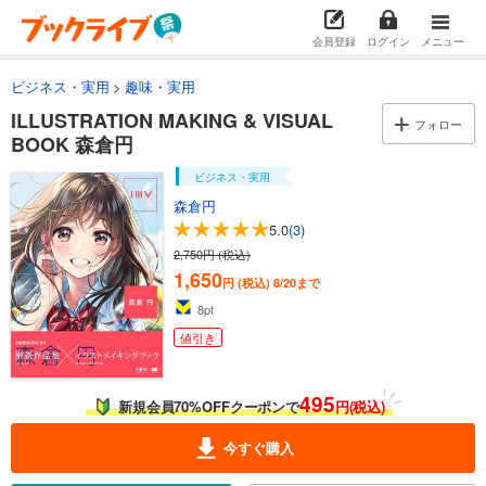
会員登録
ログイン
メニュー
ビジネス・実用
趣味・実用
ILLUSTRATION MAKING & VISUAL
フォロー
BOOK 森倉円
ビジネス・実用
森倉円
5.0
(3)
2,750円 (税込)
1,650
円 (税込)
8/20まで
8
pt
値引き
495
新規会員70%OFFクーポンで
円(税込)
今すぐ購入