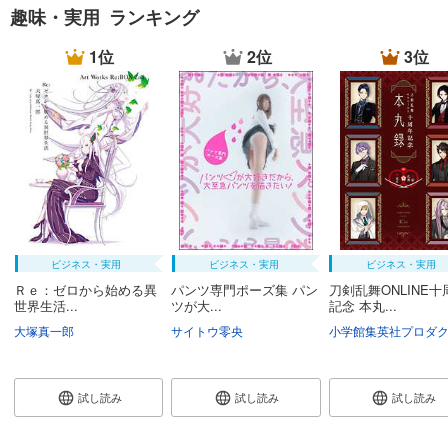
趣味・実用 ランキング
1位
2位
3位
ビジネス・実用
ビジネス・実用
ビジネス・実用
Ｒｅ：ゼロから始める異
パンツ専門ポーズ集 パン
刀剣乱舞ONLINE十
世界生活...
ツが大...
記念 本丸...
大塚真一郎
サイトウ零央
試し読み
試し読み
試し読み