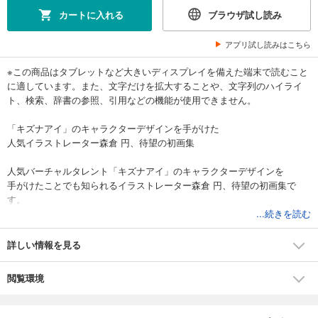
カートに入れる
ブラウザ試し読み
アプリ試し読みはこちら
※この商品はタブレットなど大きいディスプレイを備えた端末で読むこと
に適しています。また、文字だけを拡大することや、文字列のハイライ
ト、検索、辞書の参照、引用などの機能が使用できません。
「キズナアイ」のキャラクターデザインを手がけた
人気イラストレーター森倉 円、待望の初画集
人気バーチャルタレント「キズナアイ」のキャラクターデザインを
手がけたことでも知られるイラストレーター森倉 円、待望の初画集で
す。
...続きを読む
本画集では、キズナアイの関連アートワークをはじめ、
活動初期から現在に至るまでの作品を厳選して収録しています。
詳しい情報を見る
これに加え、作家の思考と手順を詳細に綴った描き下ろし作品のメイキ
ング、
閲覧環境
秘蔵のラフスケッチ、創作の秘密に迫るインタビュー記事を収録。
200ページ近くにも及ぶボリュームの中に、作家の魅力を余すところなく
詰め込みました。