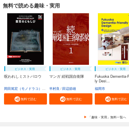
無料で読める趣味・実用
ビジネス・実用
ビジネス・実用
ビジネス・実用
呪われしミストバロウ
マンガ 続戦国自衛隊
Fukuoka Dementia-F
ly Desi...
岡田篤宏（モノドラコ）
宮﨑樹
半村良
田辺節雄
福岡市
無料で読む
無料で読む
無料で読む
「趣味・実用」無料一覧へ