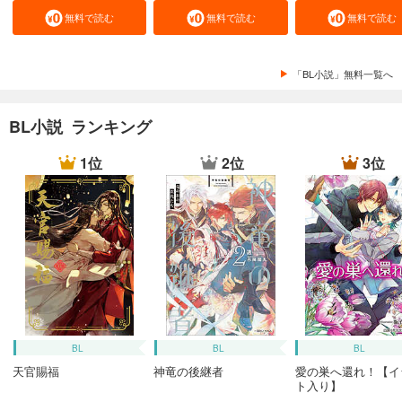
無料で読む
無料で読む
無料で読む
「BL小説」無料一覧へ
BL小説 ランキング
1位
2位
3位
BL
BL
BL
天官賜福
神竜の後継者
愛の巣へ還れ！【イ
ト入り】