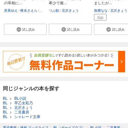
の宰相に...
希少で最...
ましたが...
里美ゆえ
椎名さえら
北沢きょう
つぶ餡
北沢きょう
御鹿なな
北沢きょう
完結
試し読み
試し読み
試し読み
同じジャンルの本を探す
BL
>
BL小説
BL
>
早乙女彩乃
BL
>
北沢きょう
BL
>
二見書房
BL
>
シャレード文庫
電子書籍・漫画 ブックライブ
〉
BL（ボーイズラブ）
〉
BL小説
〉
二見書房
〉