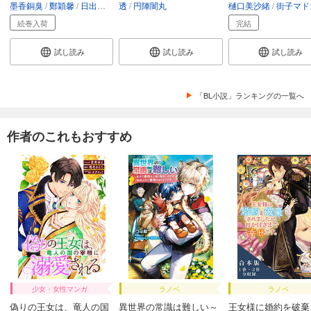
墨香銅臭
鄭穎馨
日出的小太陽
透
円陣闇丸
樋口美沙緒
街子マド
続巻入荷
完結
試し読み
試し読み
試し読み
「BL小説」ランキングの一覧へ
作者のこれもおすすめ
少女・女性マンガ
ラノベ
ラノベ
偽りの王女は、竜人の国
異世界の常識は難しい～
王女様に婚約を破棄