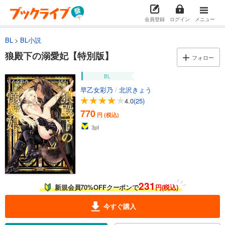
会員登録
ログイン
メニュー
BL
BL小説
狼殿下の溺愛妃【特別版】
フォロー
BL
早乙女彩乃
/
北沢きょう
4.0
(25)
770
円 (税込)
3
pt
231
新規会員70%OFFクーポンで
円(税込)
今すぐ購入