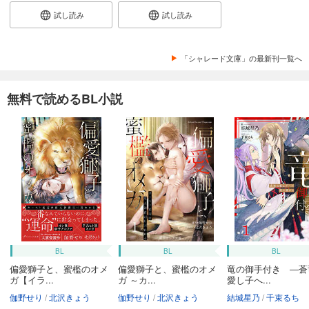
試し読み
試し読み
「シャレード文庫」の最新刊一覧へ
無料で読めるBL小説
BL
BL
BL
偏愛獅子と、蜜檻のオメ
偏愛獅子と、蜜檻のオメ
竜の御手付き ―蒼
ガ【イラ...
ガ ～カ...
愛し子へ...
伽野せり
北沢きょう
伽野せり
北沢きょう
結城星乃
千束るち