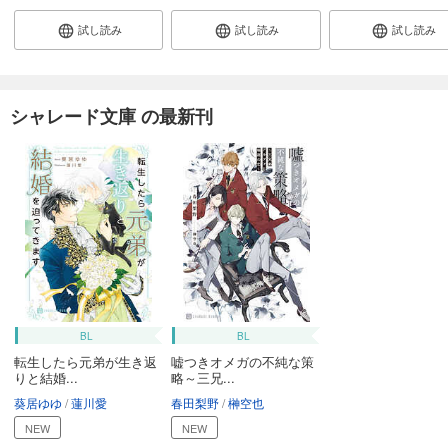
試し読み
試し読み
試し読み
シャレード文庫 の最新刊
BL
BL
転生したら元弟が生き返
嘘つきオメガの不純な策
りと結婚...
略～三兄...
葵居ゆゆ
蓮川愛
春田梨野
榊空也
NEW
NEW