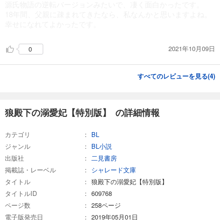
源氏物語の逆転バージョンみたいで、凄く面白かったです。
18年間、父親に疎まれてきたなら、私なんかと思いますよね。
幸せになれてよかったです。
2021年10月09日
0
すべてのレビューを見る(
4
)
狼殿下の溺愛妃【特別版】 の詳細情報
カテゴリ
BL
ジャンル
BL小説
出版社
二見書房
掲載誌・レーベル
シャレード文庫
タイトル
狼殿下の溺愛妃【特別版】
タイトルID
609768
ページ数
258ページ
電子版発売日
2019年05月01日