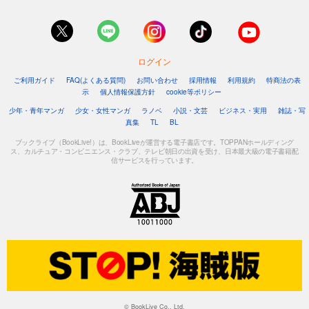
ログイン
ご利用ガイド
FAQ(よくある質問)
お問い合わせ
採用情報
利用規約
特商法の表
示
個人情報保護方針
cookie等ポリシー
少年・青年マンガ
少女・女性マンガ
ラノベ
小説・文芸
ビジネス・実用
雑誌・写
真集
TL
BL
ブックライブ（BookLive!）は、BookLiveが運営する電子書店です。TOPPANホールディング
ス、カルチュア・コンビニエンス・クラブ、テレビ朝日の出資を受け、日本最大級の電子書籍配
信サービスを行っています。
© BookLive Co., Ltd.