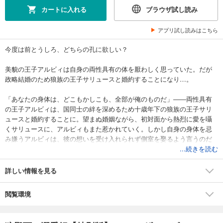
カートに入れる
ブラウザ試し読み
アプリ試し読みはこちら
今度は前とうしろ、どちらの孔に欲しい？
美貌の王子アルビィは自身の両性具有の体を厭わしく思っていた。だが
政略結婚のため狼族の王子サリュースと婚約することになり…。
「あなたの身体は、どこもかしこも、全部が俺のものだ」――両性具有
の王子アルビィは、国同士の絆を深めるため十歳年下の狼族の王子サリ
ュースと婚約することに。望まぬ婚姻ながら、初対面から熱烈に愛を囁
くサリュースに、アルビィもまた惹かれていく。しかし自身の身体を忌
み嫌うアルビィは、彼の想いを受け入れられず側室を娶るよう言うのだ
が…。激昂したサリュースに、秘めた蜜孔を強引に暴かれ、激しい快楽
...続きを読む
でよがり泣くほど責め立てられて…。
詳しい情報を見る
紙書籍発売時、フェア用に書き下ろされたSSを収録した特別版！
閲覧環境