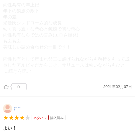
両性具有の年上妃
年下の狼族の殿下
年の差
光源氏シンドローム的な成長
幼く真っ直ぐな恋心と鈍感で初な恋心
両性具有ならではの営み(エロさ爆発)
もふもふ
美味しい詰め合わせの一冊です！
両性具有として産まれ父王に虐げられながらも矜持をもって成
長したアルビィだからこそ、サリュースは幼いながらもひと
...続きを読む
2021年02月07日
0
にこ
ネタバレ
購入済み
よい！