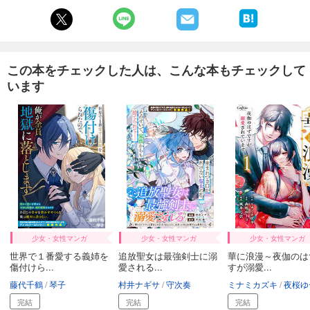
この本をチェックした人は、こんな本もチェックして
います
少女・女性マンガ
少女・女性マンガ
少女・女性マンガ
世界で１番愛する義姉を
追放聖女は最強剣士に溺
華に浪漫～夜伽のは
傷付けら...
愛される...
すが溺愛...
藤代千鶴
琴子
村井ナギサ
守次奏
ミナミカズキ
夜桜ゆ
完結
完結
完結