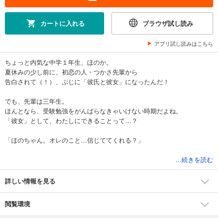
カートに入れる
ブラウザ試し読み
アプリ試し読みはこちら
ちょっと内気な中学１年生、ほのか。
夏休みの少し前に、初恋の人・つかさ先輩から
告白されて（！）、ぶじに「彼氏と彼女」になったんだ！
でも、先輩は三年生。
ほんとなら、受験勉強をがんばらなきゃいけない時期だよね。
「彼女」として、わたしにできることって…？
「ほのちゃん。オレのこと…信じててくれる？」
「好き」な気持ちがあるから
...続きを読む
きっと二人で、乗りこえていけるはず。
詳しい情報を見る
最高に切なくて甘ずっぱい、初恋ストーリー！【小学中級から ★★】
閲覧環境