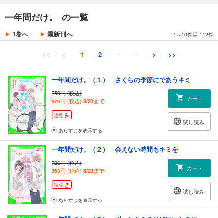
一年間だけ。 の一覧
1巻へ
最新刊へ
1～10件目
/
12件
<<
<
1
2
・
・
>
>>
一年間だけ。（１） さくらの季節にであうキミ
759円 (税込)
カート
円 (税込)
8/20まで
379
値引き
試し読み
あらすじを表示する
一年間だけ。（２） 会えない時間もキミを
726円 (税込)
カート
円 (税込)
8/20まで
363
値引き
試し読み
あらすじを表示する