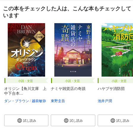
この本をチェックした人は、こんな本もチェックして
います
小説・文芸
小説・文芸
小説・文芸
オリジン【角川文庫 上
ナミヤ雑貨店の奇蹟
ハヤブサ消防団
中下合本...
ダン・ブラウン
越前敏弥
東野圭吾
池井戸潤
試し読み
試し読み
試し読み