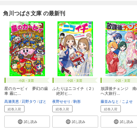
角川つばさ文庫 の最新刊
小説・文芸
小説・文芸
小説・文芸
星のカービィ 夢幻の歯
ふたりはニコイチ（２）
放課後チェンジ 南
車 霧に...
絶対ヒ...
へ大旅行...
高瀬美恵
苅野タウ
ぽと
夜野せせり
駒形
藤並みなと
こよせ
続巻入荷
続巻入荷
続巻入荷
試し読み
試し読み
試し読み