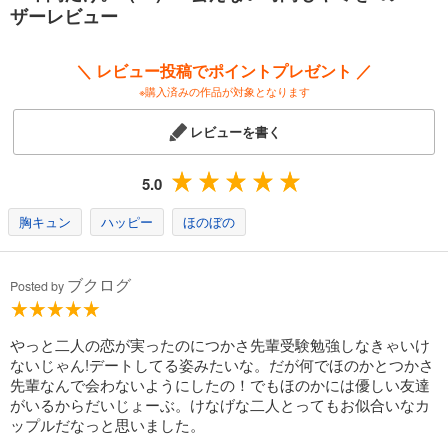
ザーレビュー
値引き
試し読み
あらすじを表示する
＼ レビュー投稿でポイントプレゼント ／
※購入済みの作品が対象となります
レビューを書く
5.0
胸キュン
ハッピー
ほのぼの
ブクログ
Posted by
やっと二人の恋が実ったのにつかさ先輩受験勉強しなきゃいけ
ないじゃん!デートしてる姿みたいな。だが何でほのかとつかさ
先輩なんで会わないようにしたの！でもほのかには優しい友達
がいるからだいじょーぶ。けなげな二人とってもお似合いなカ
ップルだなっと思いました。