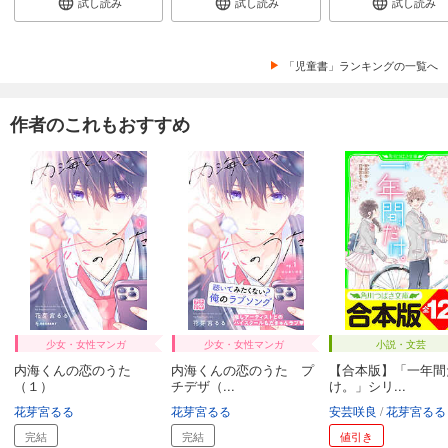
試し読み
試し読み
試し読み
「児童書」ランキングの一覧へ
作者のこれもおすすめ
少女・女性マンガ
少女・女性マンガ
小説・文芸
内海くんの恋のうた
内海くんの恋のうた プ
【合本版】「一年間
（１）
チデザ（...
け。」シリ...
花芽宮るる
花芽宮るる
安芸咲良
花芽宮るる
完結
完結
値引き