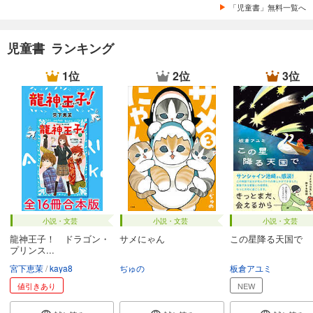
「児童書」無料一覧へ
児童書 ランキング
1位
2位
3位
小説・文芸
小説・文芸
小説・文芸
龍神王子！ ドラゴン・
サメにゃん
この星降る天国で
プリンス...
宮下恵茉
kaya8
ぢゅの
板倉アユミ
値引きあり
NEW