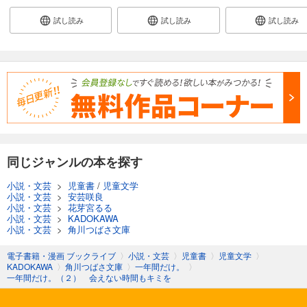
試し読み
試し読み
試し読み
同じジャンルの本を探す
小説・文芸
>
児童書
/
児童文学
小説・文芸
>
安芸咲良
小説・文芸
>
花芽宮るる
小説・文芸
>
KADOKAWA
小説・文芸
>
角川つばさ文庫
電子書籍・漫画 ブックライブ
〉
小説・文芸
〉
児童書
〉
児童文学
〉
KADOKAWA
〉
角川つばさ文庫
〉
一年間だけ。
〉
一年間だけ。（２） 会えない時間もキミを