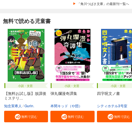
「角川つばさ文庫」の最新刊一覧へ
無料で読める児童書
小説・文芸
小説・文芸
小説・文芸
【無料お試し版】放課後
弾丸爛漫奇譚集
四字呪文ノ書
ミステリ...
知念実希人
Gurin.
本間キッド（や団）
シティホテル3号室
無料で読む
無料で読む
無料で読む