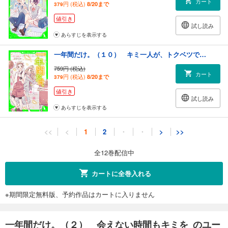
カート
円 (税込)
8/20まで
379
値引き
試し読み
あらすじを表示する
一年間だけ。（１０） キミ一人が、トクベツで…
759円 (税込)
カート
円 (税込)
8/20まで
379
値引き
試し読み
あらすじを表示する
一年間だけ。（１１） キミと、ゼッタイの約束を
<<
<
1
2
・
・
>
>>
748円 (税込)
カート
円 (税込)
8/20まで
374
全12巻配信中
値引き
試し読み
カートに全巻入れる
あらすじを表示する
※期間限定無料版、予約作品はカートに入りません
一年間だけ。（１２） キミと未来も永遠に
792円 (税込)
カート
一年間だけ。（２） 会えない時間もキミを のユー
円 (税込)
8/20まで
396