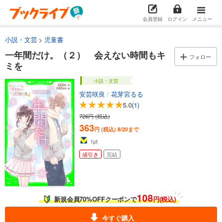
会員登録
ログイン
メニュー
小説・文芸
児童書
一年間だけ。（２） 会えない時間もキ
フォロー
ミを
小説・文芸
安芸咲良
/
花芽宮るる
5.0
(1)
726円 (税込)
363
円 (税込)
8/20まで
1
pt
値引き
完結
108
新規会員70%OFFクーポンで
円(税込)
今すぐ購入