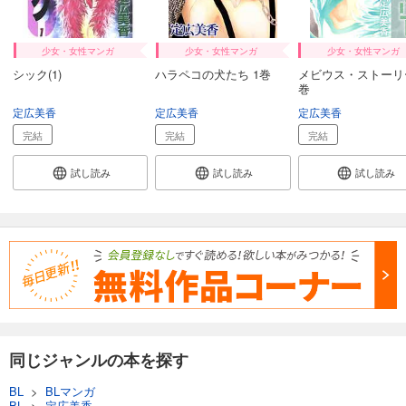
少女・女性マンガ
少女・女性マンガ
少女・女性マンガ
シック(1)
ハラペコの犬たち 1巻
メビウス・ストーリー
巻
定広美香
定広美香
定広美香
完結
完結
完結
試し読み
試し読み
試し読み
同じジャンルの本を探す
BL
>
BLマンガ
BL
>
定広美香