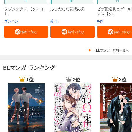
BL
BL
BL
ラブジンクス 【タテヨ
ふしだらな花摘み男
ピザ配達員とゴール
ミ】
レス【タ...
ゴンハン
鈴代
u-pi
無料で読む
無料で読む
無料で読む
「BLマンガ」無料一覧へ
BLマンガ ランキング
1位
2位
3位