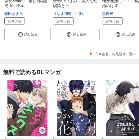
強制Switch－担任×問題
かわいいきみ～美人な幼
俺が花嫁に！？～契
児Dom/Su...
馴染と平...
婚のはず...
彩田あまた
りゆま加奈
世迷い
黒岬光
続巻入荷
続巻入荷
続巻入荷
試し読み
試し読み
試し読み
「BL宣言」の最新刊一覧へ
無料で読めるBLマンガ