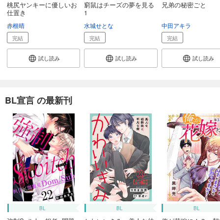
桃尻ヤンキーに優しいお
窮鼠はチーズの夢を見る
兄弟の秘密ごと
仕置き
1
赤根晴
水城せとな
中田アキラ
完結
完結
完結
試し読み
試し読み
試し読み
BL宣言 の最新刊
BL
BL
BL