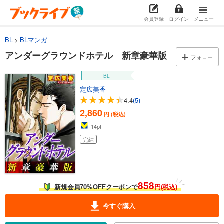
会員登録
ログイン
メニュー
BL
BLマンガ
アンダーグラウンドホテル 新章豪華版
フォロー
BL
定広美香
4.4
(5)
2,860
円 (税込)
14
pt
完結
858
新規会員70%OFFクーポンで
円(税込)
今すぐ購入