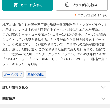
カートに入れる
ブラウザ試し読み
アプリ試し読みはこちら
地下30Mに造られた脱走不可能な監獄合衆国刑務所「アンダーグラウンド
ホテル」。レベル３の受刑者達が収められた太陽に見放された場所…。
この監獄のシャットコール(親分)・エリーは行為の最中、ノーマンが自殺
しようとしている姿を発見する。とある理由から自殺を繰り返すノーマ
ンは、その度にエリーに邪魔をされていて…それぞれの思惑が複雑に交
差し、激しい烈情が蠢く!この閉ざされた空間で繰り広げられる、危険で
ハードな愛― 大人気「アンダーグラウンドホテル」のその後を描く新章
「KISS&KILL」、「LAST DINNER」、「CROSS OVER」＋3作品の扉イ
ラストギャラリーを収録！！
ボーイズラブ
三角関係(BL)
詳しい情報を見る
閲覧環境