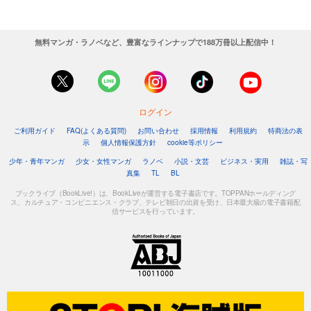
無料マンガ・ラノベなど、豊富なラインナップで188万冊以上配信中！
ログイン
ご利用ガイド
FAQ(よくある質問)
お問い合わせ
採用情報
利用規約
特商法の表
示
個人情報保護方針
cookie等ポリシー
少年・青年マンガ
少女・女性マンガ
ラノベ
小説・文芸
ビジネス・実用
雑誌・写
真集
TL
BL
ブックライブ（BookLive!）は、BookLiveが運営する電子書店です。TOPPANホールディング
ス、カルチュア・コンビニエンス・クラブ、テレビ朝日の出資を受け、日本最大級の電子書籍配
信サービスを行っています。