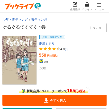
会員登録
ログイン
メニュー
少年・青年マンガ
青年マンガ
ぐるぐるてくてく 1巻
フォロー
少年・青年マンガ
帯屋ミドリ
4.3
(8)
550
円 (税込)
2
pt
完結
165
新規会員70%OFFクーポンで
円(税込)
今すぐ購入