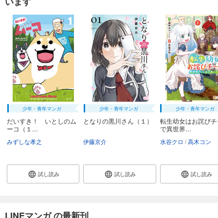
います
少年・青年マンガ
少年・青年マンガ
少年・青年マンガ
だいすき！ いとしのム
となりの黒川さん（１）
転生幼女はお詫びチ
ーコ（１...
で異世界...
みずしな孝之
伊藤京介
水谷クロ
高木コン
試し読み
試し読み
試し読み
LINEマンガ の最新刊