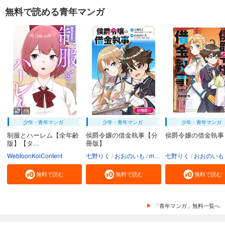
無料で読める青年マンガ
少年・青年マンガ
少年・青年マンガ
少年・青年マンガ
制服とハーレム【全年齢
侯爵令嬢の借金執事【分
侯爵令嬢の借金執事
版】【タ...
冊版】
WebtoonKoiContent
七野りく
おおのいも
mmu
七野りく
おおのいも
無料で読む
無料で読む
無料で読む
「青年マンガ」無料一覧へ