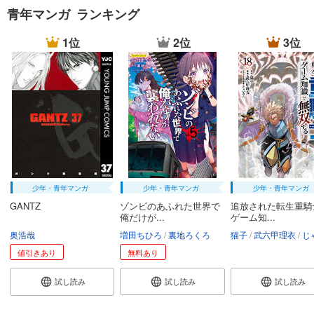
青年マンガ ランキング
1位
2位
3位
少年・青年マンガ
少年・青年マンガ
少年・青年マンガ
GANTZ
ゾンビのあふれた世界で
追放された転生重騎
俺だけが...
ゲーム知...
奥浩哉
増田ちひろ
裏地ろくろ
猫子
武六甲理衣
じゃい
値引きあり
無料あり
試し読み
試し読み
試し読み