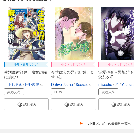
少年・青年マンガ
少女・女性マンガ
少女・女性マンガ
生活魔術師達、魔女の森
今世は夫の兄と結婚しま
溺愛拒否～黒龍陛下
に挑む 3...
す 1巻
決別を希...
川上ちまき
丘野境界
東西
Dahye Jeong
Seogac
HAYUNMI
misecho
J1
Yoo sa
続巻入荷
NEW
続巻入荷
試し読み
試し読み
試し読み
「LINEマンガ」の最新刊一覧へ