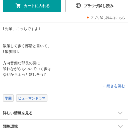
カートに入れる
ブラウザ試し読み
アプリ試し読みはこちら
｢先輩、こっちですよ｣
散策して歩く部活と書いて、
｢散歩部｣。
方向音痴な部長の葵に
呆れながらもついていく歩は、
なぜかちょっと嬉しそう?
｢今日はどこを歩こうか?
...続きを読む
雑司が谷?それとも早稲田?｣
…もう、どうせ迷うんだから、
学園
ヒューマンドラマ
私がついててあげます。
詳しい情報を見る
一緒に歩くと、楽しい――。
迷って笑って、街の魅力と出会う
なかよしお散歩ダイアリー、
閲覧環境