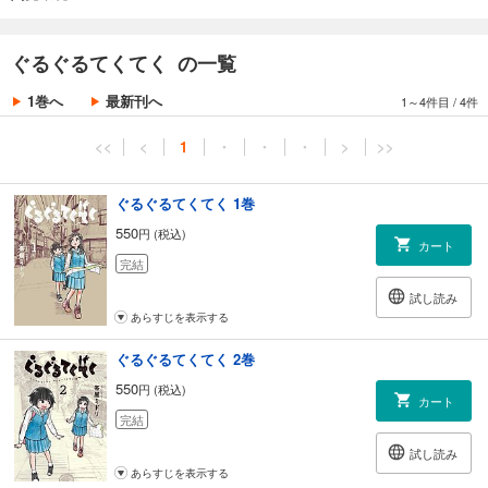
第1巻。
ぐるぐるてくてく の一覧
1巻へ
最新刊へ
1～4件目
/
4件
<<
<
1
・
・
・
>
>>
ぐるぐるてくてく 1巻
550
円 (税込)
カート
完結
試し読み
あらすじを表示する
ぐるぐるてくてく 2巻
550
円 (税込)
カート
完結
試し読み
あらすじを表示する