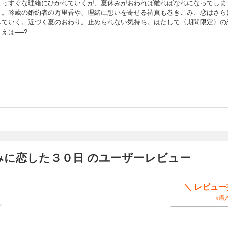
まっすぐな理緒にひかれていくが、夏休みがおわれば離ればなれになってしま
―。吟蔵の婚約者の万里香や、理緒に想いを寄せる祐真も巻きこみ、恋はさら
していく。近づく夏のおわり。止められない気持ち。はたして〈期間限定〉の
えは──?
みに恋した３０日 のユーザーレビュー
＼ レビュ
※購