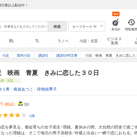
8万冊以上配信中！
Get!
セーフサーチ 中
来店pt
閲覧履
ビジネス
BL
TL
ラノベ
小説・文芸
実用
小説
国内小説
講談社
講談社KK文庫
小説 映画 青夏 きみに恋した
説 映画 青夏 きみに恋した３０日
小説・文芸
ゆう希
/
南波あつこ
/
持地佑季子
円 (税込)
3
pt
1件
の恋を夢見る、都会育ちの女子高生･理緒。夏休みの間、大自然の田舎で過ご
になった理緒は、そこで地元の男子高校生･吟蔵と出会い一瞬で恋におちる。