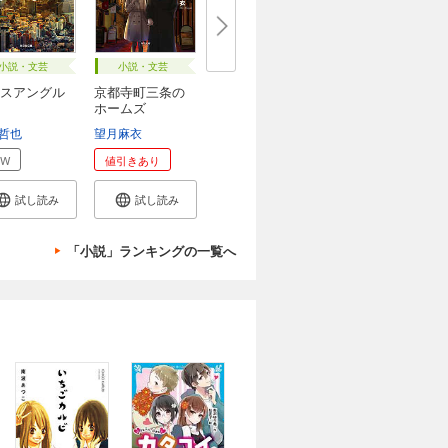
小説・文芸
小説・文芸
スアングル
京都寺町三条の
ホームズ
哲也
望月麻衣
EW
値引きあり
試し読み
試し読み
「小説」ランキングの一覧へ