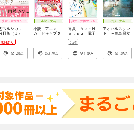
少女・女性マンガ
小説・文芸
少女・女性マンガ
小説・文芸
恋スルシカク
小説 アニメ
青夏 Ａｏ－Ｎ
アオハルスタン
分冊版（１）
カードキャプタ
ａｔｓｕ 電子
ド ～福島県立
ーさくら クロ
新装版（１）
桜堂高校野球部
無料あり
完結
ウカード編 上
の誓い～
試し読み
試し読み
試し読み
試し読み