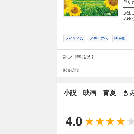
蔵も
――
加速
のゆく
ノベライズ
メディア化
映画化
詳しい情報を見る
閲覧環境
小説 映画 青夏 き
4.0