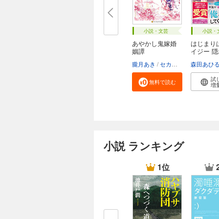
小説・文芸
小説・
あやかし鬼嫁婚
はじまり
姻譚
イジー 
ケ...
朧月あき
セカイメグル
森田あひ
試
無料で読む
増
小説 ランキング
1位