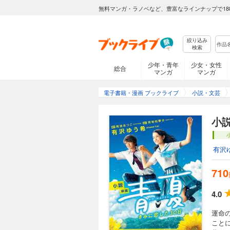
無料マンガ・ラノベなど、豊富なラインナップで18
絞り込み
検索
少年・青年
少女・女性
総合
マンガ
マンガ
電子書籍・漫画 ブックライブ
小説・文芸
小
有沢
710
4.0
運命
こと