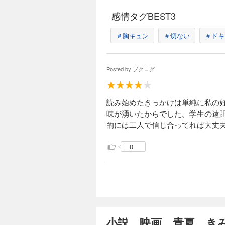
感情タグBEST3
＃胸キュン
＃切ない
＃ドキ
Posted by
ブクログ
読み始めたきっかけは単純に私の好き
味が湧いたからでした。学生の遠
的には二人で信じ合ってれば大丈
0
小説 映画 青夏 き