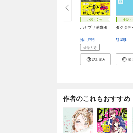
小説・文芸
小説・
ハヤブサ消防団
ダクダデ
池井戸潤
餅屋蛾
続巻入荷
試し読み
試
作者のこれもおすすめ