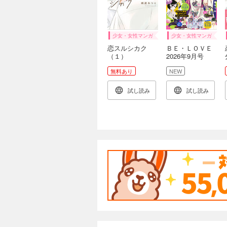
少女・女性マンガ
少女・女性マンガ
恋スルシカク
ＢＥ・ＬＯＶＥ
（１）
2026年9月号
[2026年7月31日
無料あり
NEW
発売]
試し読み
試し読み