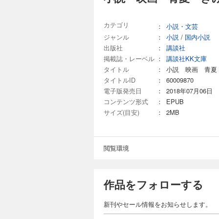
カテゴリ
：
小説・文芸
ジャンル
：
小説
/
国内小説
出版社
：
講談社
掲載誌・レーベル
：
講談社KK文庫
タイトル
：
小説 映画 青夏
タイトルID
：
60009870
電子版発売日
：
2018年07月06日
コンテンツ形式
：
EPUB
サイズ(目安)
：
2MB
閲覧環境
作品をフォローする
新刊やセール情報をお知らせします。