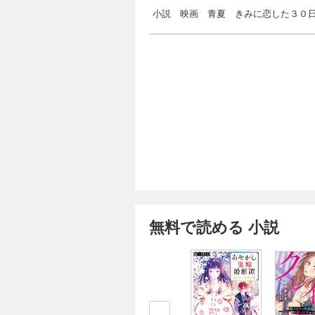
小説 映画 青夏 きみに恋した３０
無料で読める 小説