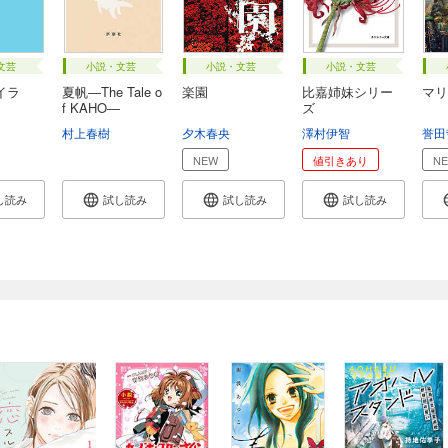
文芸
小説・文芸
小説・文芸
小説・文芸
イラ
夏帆―The Tale o
楽園
比嘉姉妹シリー
マリ
f KAHO―
ズ
村上春樹
夕木春央
澤村伊智
誉田
NEW
値引きあり
N
し読み
試し読み
試し読み
試し読み