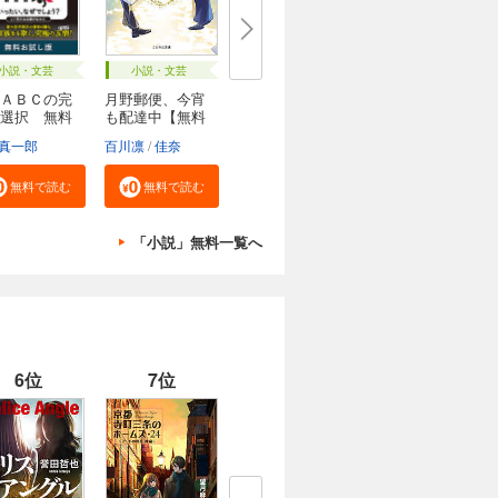
小説・文芸
小説・文芸
ＡＢＣの完
月野郵便、今宵
選択 無料
も配達中【無料
試...
真一郎
百川凛
佳奈
無料で読む
無料で読む
「小説」無料一覧へ
6位
7位