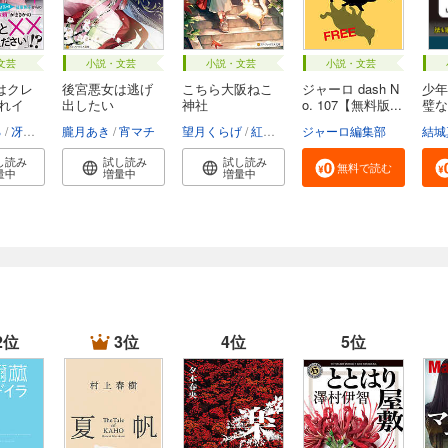
文芸
小説・文芸
小説・文芸
小説・文芸
はクレ
後宮悪女は逃げ
こちら大阪ねこ
ジャーロ dash N
少年
隠れイ
出したい
神社
o. 107【無料版...
璧な
お...
る
冴島ユカ子
朧月あき
宵マチ
望月くらげ
紅木春
ジャーロ編集部
結城
し読み
試し読み
試し読み
無料で読む
量中
増量中
増量中
2位
3位
4位
5位