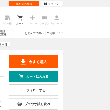
無料会員登録
ログイン
歴
My本棚
カート
フォロー
クーポン
Myページ
雑誌
はじめての方へ
ご利用ガイド
写真集
３０日
今すぐ購入
カートに入れる
フォローする
す
ブラウザ試し読み
吟