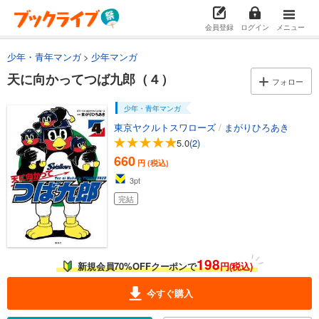
会員登録
ログイン
メニュー
少年・青年マンガ
少年マンガ
天に向かってつば九郎（４）
フォロー
少年・青年マンガ
東京ヤクルトスワローズ
/
まがりひろあき
5.0
(2)
660
円 (税込)
3
pt
完結
198
新規会員70%OFFクーポンで
円(税込)
今すぐ購入