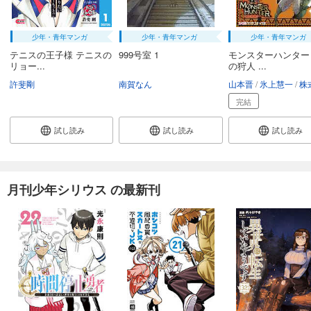
少年・青年マンガ
少年・青年マンガ
少年・青年マンガ
テニスの王子様 テニスの
999号室 1
モンスターハンター
リョー...
の狩人 ...
許斐剛
南賀なん
山本晋
氷上慧一
株式会社カ
完結
試し読み
試し読み
試し読み
月刊少年シリウス の最新刊