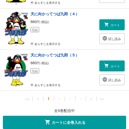
あらすじを表示する
天に向かってつば九郎（４）
660
円 (税込)
カート
完結
試し読み
あらすじを表示する
天に向かってつば九郎（５）
660
円 (税込)
カート
完結
試し読み
あらすじを表示する
<<
<
1
・
・
・
>
>>
全5巻配信中
カートに全巻入れる