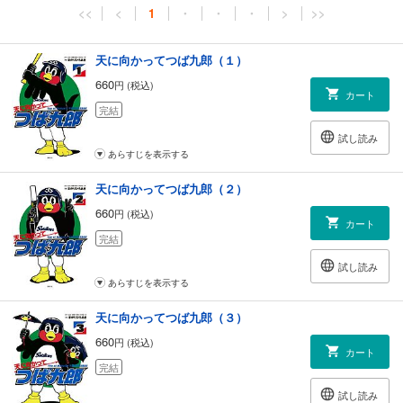
<<
<
1
・
・
・
>
>>
天に向かってつば九郎（１）
660
円 (税込)
カート
完結
試し読み
あらすじを表示する
天に向かってつば九郎（２）
660
円 (税込)
カート
完結
試し読み
あらすじを表示する
天に向かってつば九郎（３）
660
円 (税込)
カート
完結
試し読み