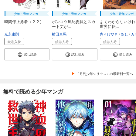
少年・青年マンガ
少年・青年マンガ
少年・青年マンガ
時間停止勇者（２２）
ポンコツ風紀委員とスカ
よくわからないけれ
ート丈が...
世界に転...
光永康則
横田卓馬
内々けやき
あし
カオ
続巻入荷
続巻入荷
続巻入荷
試し読み
試し読み
試し読み
「月刊少年シリウス」の最新刊一覧へ
無料で読める少年マンガ