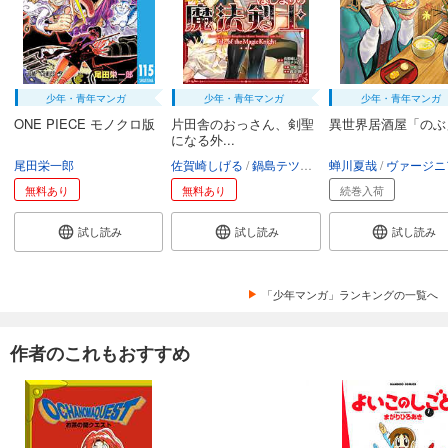
少年・青年マンガ
少年・青年マンガ
少年・青年マンガ
ONE PIECE モノクロ版
片田舎のおっさん、剣聖
異世界居酒屋「のぶ
になる外...
尾田栄一郎
佐賀崎しげる
鍋島テツヒロ
蝉川夏哉
空路恵
渡辺樹
ヴァージニア二
無料あり
無料あり
続巻入荷
試し読み
試し読み
試し読み
「少年マンガ」ランキングの一覧へ
作者のこれもおすすめ