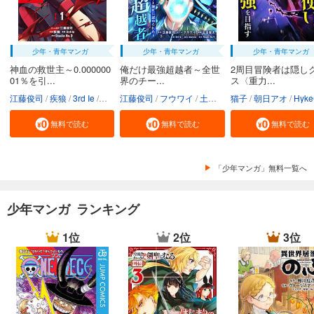
少年・青年マンガ
少年・青年マンガ
少年・青年マンガ
神血の救世主～0.000000
俺だけ最強超越者～全世
2周目冒険者は隠し
01％を引...
界のチー...
ス〈重力...
江藤俊司
疾狼
3rd Ie
Studio No.9
江藤俊司
フウワイ
土田健太
猫子
3rd Ie
朝日アオ
maruco
HykeC
St
無料で読む
無料で読む
無料で読む
「少年マンガ」無料一覧へ
少年マンガ ランキング
1位
2位
3位