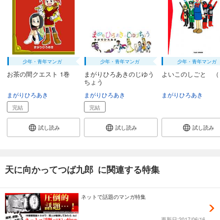
少年・青年マンガ
少年・青年マンガ
少年・青年マンガ
お茶の間クエスト 1巻
まがりひろあきのじゆう
よいこのしごと （
ちょう
まがりひろあき
まがりひろあき
まがりひろあき
完結
完結
試し読み
試し読み
試し読み
天に向かってつば九郎 に関連する特集
ネットで話題のマンガ特集
更新日:2017/06/16