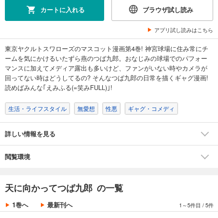
カートに入れる
ブラウザ試し読み
アプリ試し読みはこちら
東京ヤクルトスワローズのマスコット漫画第4巻! 神宮球場に住み常にチ
ームを気にかけるいたずら燕のつば九郎。おなじみの球場でのパフォー
マンスに加えてメディア露出も多いけど、ファンがいない時やカメラが
回ってない時はどうしてるの? そんなつば九郎の日常を描くギャグ漫画!
読めばみんな｢えみふる(=笑みFULL)｣!
生活・ライフスタイル
無愛想
性悪
ギャグ・コメディ
詳しい情報を見る
閲覧環境
天に向かってつば九郎 の一覧
1巻へ
最新刊へ
1～5件目
/
5件