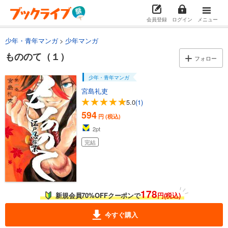
会員登録
ログイン
メニュー
少年・青年マンガ
少年マンガ
もののて（１）
フォロー
少年・青年マンガ
宮島礼吏
5.0
(1)
594
円 (税込)
2
pt
完結
178
新規会員70%OFFクーポンで
円(税込)
今すぐ購入