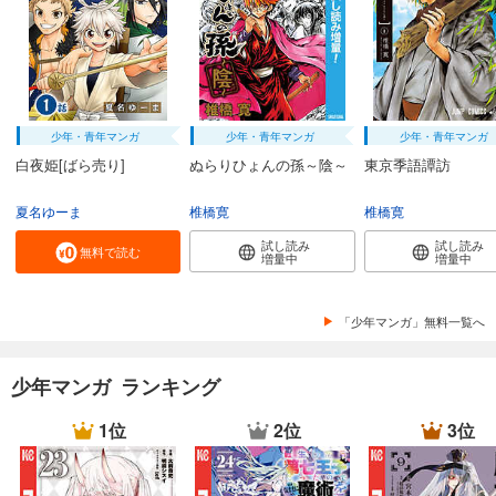
少年・青年マンガ
少年・青年マンガ
少年・青年マンガ
白夜姫[ばら売り]
ぬらりひょんの孫～陰～
東京季語譚訪
夏名ゆーま
椎橋寛
椎橋寛
試し読み
試し読み
無料で読む
増量中
増量中
「少年マンガ」無料一覧へ
少年マンガ ランキング
1位
2位
3位