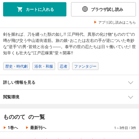
カートに入れる
ブラウザ試し読み
アプリ試し読みはこちら
剣を握れば、刀を纏った獣の如し!! 江戸時代、異形の化け物"もののて"の
噂が飛び交う中山道街道筋。旅の娘･おこたは左右の手が逆についた奇妙
な"逆手"の男･皆焼と出会う――。泰平の世の忍たちは日々働いていた! 世
知辛くも壮大な"江戸忍稼業"堂々開幕!!
歴史・時代劇
浴衣・和服
忍者
ファンタジー
詳しい情報を見る
閲覧環境
もののて の一覧
1巻へ
最新刊へ
1～3件目
/
3件