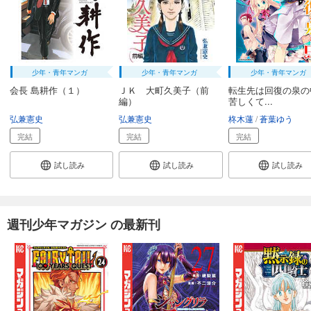
少年・青年マンガ
少年・青年マンガ
少年・青年マンガ
会長 島耕作（１）
ＪＫ 大町久美子（前
転生先は回復の泉の
編）
苦しくて...
弘兼憲史
弘兼憲史
柊木蓮
蒼葉ゆう
完結
完結
完結
試し読み
試し読み
試し読み
週刊少年マガジン の最新刊