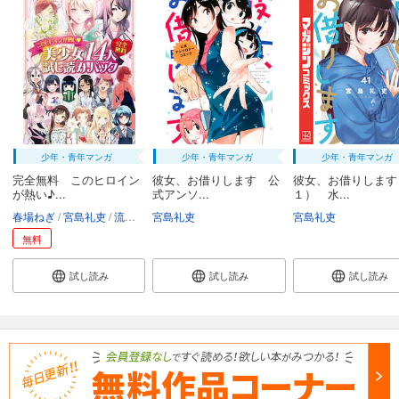
少年・青年マンガ
少年・青年マンガ
少年・青年マンガ
完全無料 このヒロイン
彼女、お借りします 公
彼女、お借りします
が熱い♪...
式アンソ...
１） 水...
春場ねぎ
宮島礼吏
流石景
宮島礼吏
金田陽介
猪ノ谷言葉
ナナシ
宮島礼吏
英貴
押見修造
岡
無料
試し読み
試し読み
試し読み