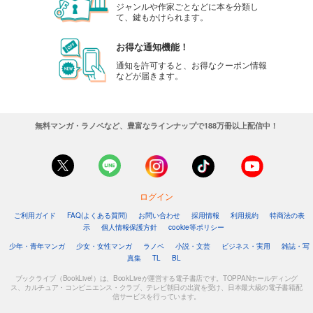
ジャンルや作家ごとなどに本を分類し
て、鍵もかけられます。
お得な通知機能！
通知を許可すると、お得なクーポン情報
などが届きます。
無料マンガ・ラノベなど、豊富なラインナップで188万冊以上配信中！
ログイン
ご利用ガイド
FAQ(よくある質問)
お問い合わせ
採用情報
利用規約
特商法の表
示
個人情報保護方針
cookie等ポリシー
少年・青年マンガ
少女・女性マンガ
ラノベ
小説・文芸
ビジネス・実用
雑誌・写
真集
TL
BL
ブックライブ（BookLive!）は、BookLiveが運営する電子書店です。TOPPANホールディング
ス、カルチュア・コンビニエンス・クラブ、テレビ朝日の出資を受け、日本最大級の電子書籍配
信サービスを行っています。