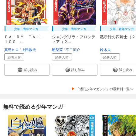
少年・青年マンガ
少年・青年マンガ
少年・青年マンガ
ＦＡＩＲＹ ＴＡＩＬ
シャングリラ・フロンテ
黙示録の四騎士（２
１００ ...
ィア（２...
真島ヒロ
上田敦夫
硬梨菜
不二涼介
鈴木央
続巻入荷
続巻入荷
続巻入荷
試し読み
試し読み
試し読み
「週刊少年マガジン」の最新刊一覧へ
無料で読める少年マンガ