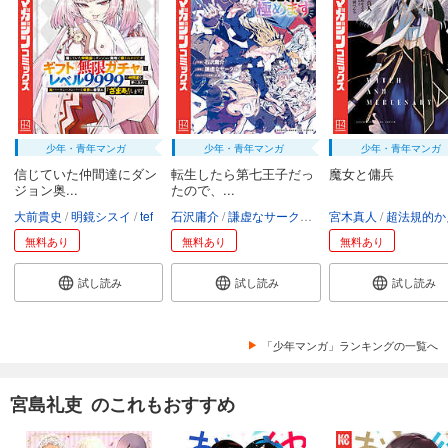
少年・青年マンガ
少年・青年マンガ
少年・青年マンガ
信じていた仲間達にダン
転生したら第七王子だっ
魔女と傭兵
ジョン奥...
たので、...
大前貴史
明鏡シスイ
tef
石沢庸介
謙虚なサークル
メル。
宮木真人
超法規的かえ
無料あり
無料あり
無料あり
試し読み
試し読み
試し読み
「少年マンガ」ランキングの一覧へ
宮島礼吏 のこれもおすすめ