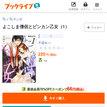
会員登録
ログイン
メニュー
TL
TLマンガ
よこしま僧侶とビンカン乙女（1）
フォロー
TL
千花キハ
-
(0)
220
円 (税込)
1
pt
66
新規会員70%OFFクーポンで
円(税込)
今すぐ購入