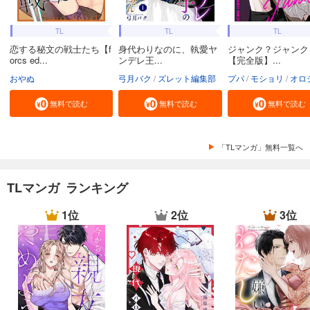
TL
TL
TL
恋する秘文の戦士たち【f
身代わりなのに、執愛ヤ
ジャンク？ジャンク
orcs ed...
ンデレ王...
【完全版】...
おやぬ
弓月バク
ズレット編集部
プパ
モショリ
オロ
無料で読む
無料で読む
無料で読む
「TLマンガ」無料一覧へ
TLマンガ ランキング
1位
2位
3位