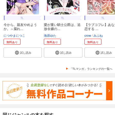
TL
TL
TL
今から、親友やめよう
愛が重い騎士公爵は、追
【ラブコフレ】あな
か。～腐れ...
放令嬢の...
恋する ...
につやまにつこ
海原ゆた
crow
みぶね
無料あり
無料あり
無料あり
試し読み
試し読み
試し読み
「TLマンガ」ランキングの一覧へ
同じジャンルの本を探す