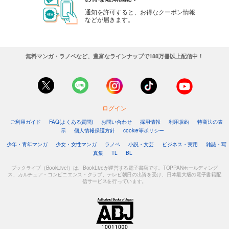
通知を許可すると、お得なクーポン情報
などが届きます。
無料マンガ・ラノベなど、豊富なラインナップで188万冊以上配信中！
ログイン
ご利用ガイド
FAQ(よくある質問)
お問い合わせ
採用情報
利用規約
特商法の表
示
個人情報保護方針
cookie等ポリシー
少年・青年マンガ
少女・女性マンガ
ラノベ
小説・文芸
ビジネス・実用
雑誌・写
真集
TL
BL
ブックライブ（BookLive!）は、BookLiveが運営する電子書店です。TOPPANホールディング
ス、カルチュア・コンビニエンス・クラブ、テレビ朝日の出資を受け、日本最大級の電子書籍配
信サービスを行っています。