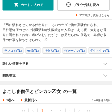
カートに入れる
ブラウザ試し読み
アプリ試し読みはこちら
「男に慣れさせてやる代わりに、そのカラダで俺の実験台になれ」
男性恐怖症のせいで就職活動が失敗続きの夕季は、ある夜、大好きな香
りに誘われてお寺に迷い込む。だがそこは男だらけの住処で、卑猥な条
件の仕事を持ちかけられて…!?
ラブコメ(TL)
俺様(TL)
社会人(TL)
ヴァージン(TL)
学生・生徒(TL)
詳しい情報を見る
閲覧環境
よこしま僧侶とビンカン乙女 の一覧
1巻へ
最新刊へ
1～8件目
/
8件
<<
<
1
・
・
・
>
>>