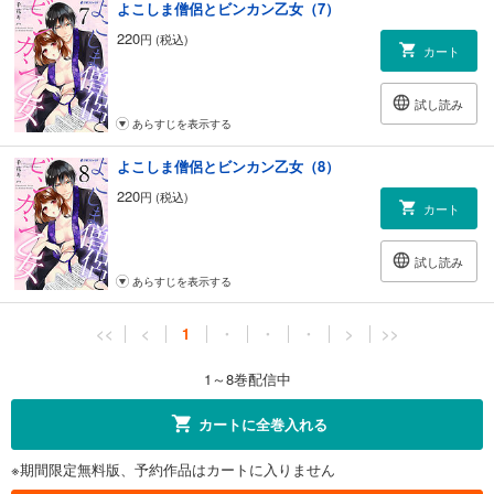
よこしま僧侶とビンカン乙女（7）
220
円 (税込)
カート
試し読み
あらすじを表示する
よこしま僧侶とビンカン乙女（8）
220
円 (税込)
カート
試し読み
あらすじを表示する
<<
<
1
・
・
・
>
>>
1～8巻配信中
カートに全巻入れる
※期間限定無料版、予約作品はカートに入りません