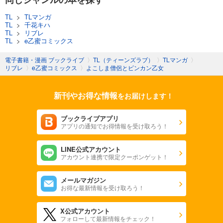
TL
>
TLマンガ
TL
>
千花キハ
TL
>
リブレ
TL
>
e乙蜜コミックス
電子書籍・漫画 ブックライブ
〉
TL（ティーンズラブ）
〉
TLマンガ
〉
リブレ
〉
e乙蜜コミックス
〉
よこしま僧侶とビンカン乙女
新刊やお得な情報
をお届けします！
ブックライブアプリ
アプリの通知でお得情報を受け取ろう！
LINE公式アカウント
アカウント連携で限定クーポンゲット！
メールマガジン
お得な最新情報を受け取ろう！
X公式アカウント
フォローして最新情報をチェック！