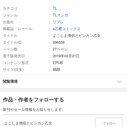
カテゴリ
TL
ジャンル
TLマンガ
出版社
リブレ
掲載誌・レーベル
e乙蜜コミックス
タイトル
よこしま僧侶とビンカン乙女
タイトルID
596556
ページ数
27ページ
電子版発売日
2019年03月21日
コンテンツ形式
EPUB
サイズ(目安)
8MB
閲覧環境
作品・作者をフォローする
新刊やセール情報をお知らせします。
よこしま僧侶とビンカン乙女
フォロー