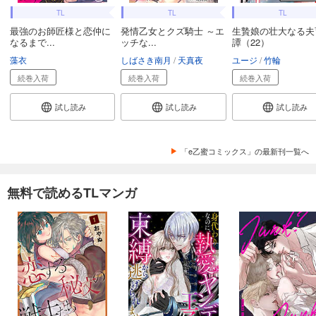
TL
TL
TL
最強のお師匠様と恋仲に
発情乙女とクズ騎士 ～エ
生贄娘の壮大なる夫
なるまで...
ッチな...
譚（22）
藻衣
しばさき南月
天真夜
ユージ
竹輪
続巻入荷
続巻入荷
続巻入荷
試し読み
試し読み
試し読み
「e乙蜜コミックス」の最新刊一覧へ
無料で読めるTLマンガ