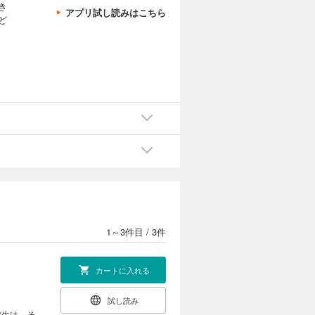
き
アプリ試し読みはこちら
ど
1～3件目
/
3件
カートに入れる
試し読み
弥生は、そ