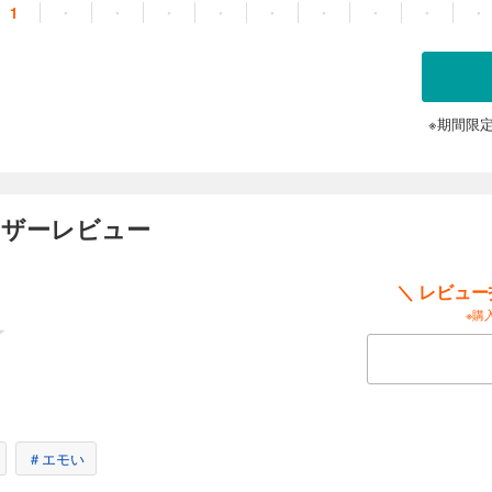
1
・
・
・
・
・
・
・
・
・
※期間限
ーザーレビュー
＼ レビュ
※購
＃エモい