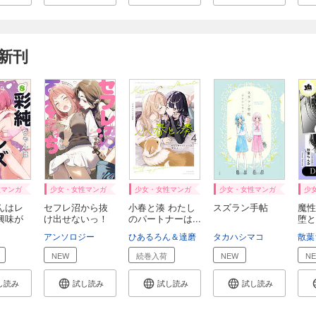
新刊
性マンガ
少女・女性マンガ
少女・女性マンガ
少女・女性マンガ
少
んはレ
セフレ沼から抜
小春と湊 わたし
スズラン手帖
魔性
興味が
け出せないっ！
のパートナーは...
堕と
百...
ア...
アンソロジー
ひあるろん＆達磨
タカハシマコ
散葉
NEW
続巻入荷
NEW
N
し読み
試し読み
試し読み
試し読み