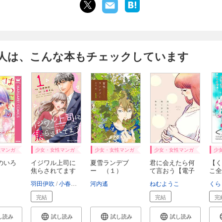
人は、こんな本もチェックしています
性マンガ
少女・女性マンガ
少女・女性マンガ
少女・女性マンガ
少
のいろ
イジワル上司に
夏雪ランデブ
君に会えたら何
【く
焦らされてます
ー （１）
て言おう【電子
こ全
1...
限...
つ...
羽田伊吹
小春りん
河内遙
ねむようこ
くら
完結
完結
完
し読み
試し読み
試し読み
試し読み