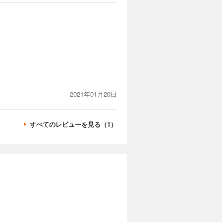
2021年01月20日
すべてのレビューを見る（1）