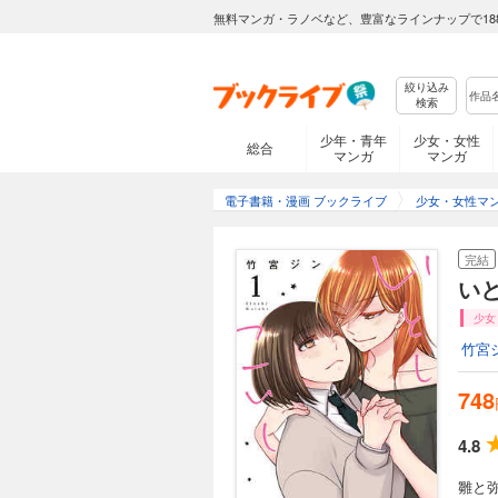
無料マンガ・ラノベなど、豊富なラインナップで18
絞り込み
検索
少年・青年
少女・女性
総合
マンガ
マンガ
電子書籍・漫画 ブックライブ
少女・女性マ
完結
いと
少女
竹宮
748
4.8
雛と