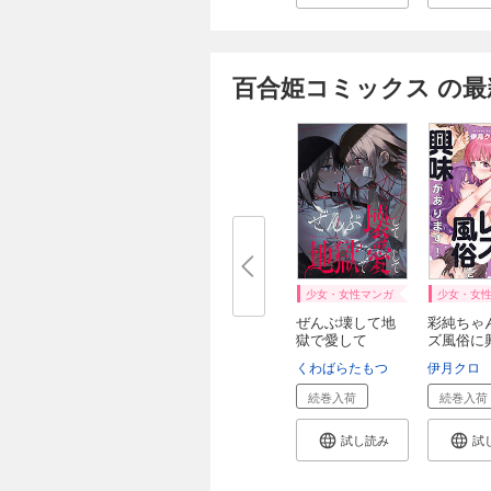
百合姫コミックス の最
少女・女性マンガ
少女・女
ぜんぶ壊して地
彩純ちゃ
獄で愛して
ズ風俗に
【連...
あ...
くわばらたもつ
伊月クロ
続巻入荷
続巻入荷
試し読み
試