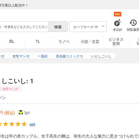
8万冊以上配信中！
Get!
セーフサーチ 中
来店pt
閲覧履
ビジネス
BL
TL
ラノベ
小説・文芸
実用
ンガ
女性マンガ
一迅社
百合姫コミックス
いとしこいし
しこいし: 1
・女性マンガ
ジン
円 (税込)
3
pt
9件
弥生は年の差カップル。女子高生の雛は、弥生の大人な魅力に惹きつけられて