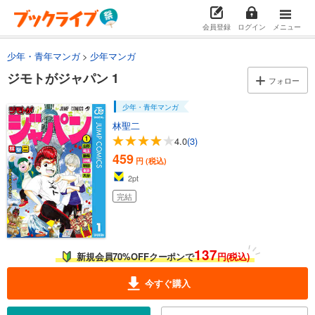
会員登録
ログイン
メニュー
少年・青年マンガ
少年マンガ
ジモトがジャパン 1
フォロー
少年・青年マンガ
林聖二
4.0
(3)
459
円 (税込)
2
pt
完結
137
新規会員70%OFFクーポンで
円(税込)
今すぐ購入