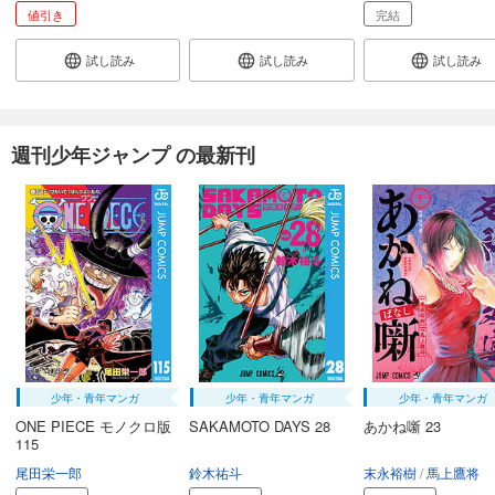
値引き
完結
試し読み
試し読み
試し読み
週刊少年ジャンプ の最新刊
少年・青年マンガ
少年・青年マンガ
少年・青年マンガ
ONE PIECE モノクロ版
SAKAMOTO DAYS 28
あかね噺 23
115
尾田栄一郎
鈴木祐斗
末永裕樹
馬上鷹将