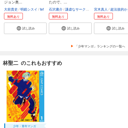
ジョン奥...
たので、...
大前貴史
明鏡シスイ
tef
石沢庸介
謙虚なサークル
メル。
宮木真人
超法規的かえ
無料あり
無料あり
無料あり
試し読み
試し読み
試し読み
「少年マンガ」ランキングの一覧へ
林聖二 のこれもおすすめ
少年・青年マンガ