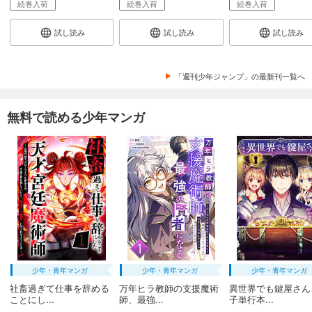
続巻入荷
続巻入荷
続巻入荷
試し読み
試し読み
試し読み
「週刊少年ジャンプ」の最新刊一覧へ
無料で読める少年マンガ
少年・青年マンガ
少年・青年マンガ
少年・青年マンガ
社畜過ぎて仕事を辞める
万年ヒラ教師の支援魔術
異世界でも鍵屋さん
ことにし...
師、最強...
子単行本...