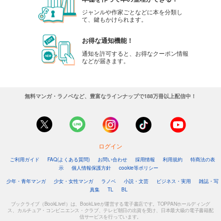
ジャンルや作家ごとなどに本を分類し
て、鍵もかけられます。
お得な通知機能！
通知を許可すると、お得なクーポン情報
などが届きます。
無料マンガ・ラノベなど、豊富なラインナップで188万冊以上配信中！
ログイン
ご利用ガイド
FAQ(よくある質問)
お問い合わせ
採用情報
利用規約
特商法の表
示
個人情報保護方針
cookie等ポリシー
少年・青年マンガ
少女・女性マンガ
ラノベ
小説・文芸
ビジネス・実用
雑誌・写
真集
TL
BL
ブックライブ（BookLive!）は、BookLiveが運営する電子書店です。TOPPANホールディング
ス、カルチュア・コンビニエンス・クラブ、テレビ朝日の出資を受け、日本最大級の電子書籍配
信サービスを行っています。