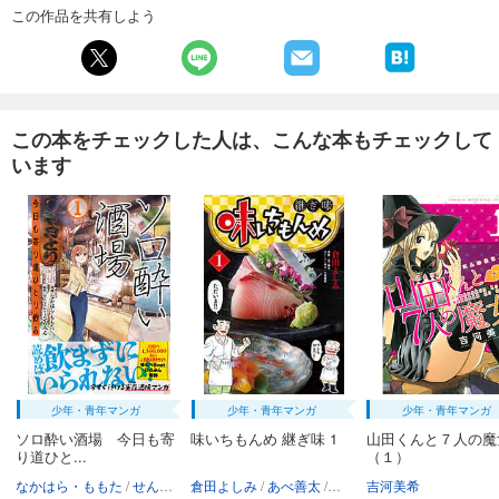
この作品を共有しよう
この本をチェックした人は、こんな本もチェックして
います
少年・青年マンガ
少年・青年マンガ
少年・青年マンガ
ソロ酔い酒場 今日も寄
味いちもんめ 継ぎ味 1
山田くんと７人の魔
り道ひと...
（１）
なかはら・ももた
せんべろnet ひろみん
倉田よしみ
あべ善太
久部緑郎
吉河美希