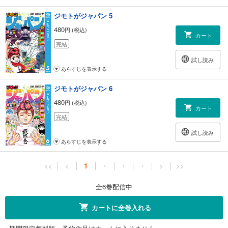
ジモトがジャパン 5
480
円 (税込)
カート
完結
試し読み
あらすじを表示する
ジモトがジャパン 6
480
円 (税込)
カート
完結
試し読み
あらすじを表示する
<<
<
1
・
・
・
>
>>
全6巻配信中
カートに全巻入れる