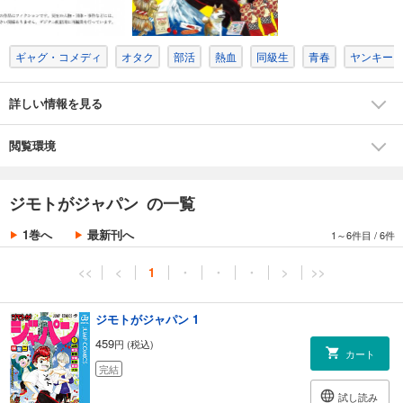
ギャグ・コメディ
オタク
部活
熱血
同級生
青春
ヤンキー
詳しい情報を見る
閲覧環境
ジモトがジャパン の一覧
1巻へ
最新刊へ
1～6件目
/
6件
<<
<
1
・
・
・
>
>>
ジモトがジャパン 1
459
円 (税込)
カート
完結
試し読み