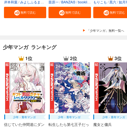
岸本和葉
みよしふるまち
booklistaSTUDIO
苗原一
BANZAI3
booklistaSTUDIO
もりこも
黒六
如月
無料で読む
無料で読む
無料で読む
「少年マンガ」無料一覧へ
少年マンガ ランキング
1位
2位
3位
少年・青年マンガ
少年・青年マンガ
少年・青年マンガ
信じていた仲間達にダン
転生したら第七王子だっ
魔女と傭兵