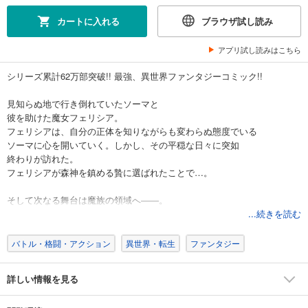
カートに入れる
ブラウザ試し読み
アプリ試し読みはこちら
シリーズ累計62万部突破!! 最強、異世界ファンタジーコミック!!
見知らぬ地で行き倒れていたソーマと
彼を助けた魔女フェリシア。
フェリシアは、自分の正体を知りながらも変わらぬ態度でいる
ソーマに心を開いていく。しかし、その平穏な日々に突如
終わりが訪れた。
フェリシアが森神を鎮める贄に選ばれたことで…。
そして次なる舞台は魔族の領域へ――。
思わず再会した謎の少女の正体は。
...続きを読む
WEBコミック誌「コミックライド」2022年2月号～2022年7月号
バトル・格闘・アクション
異世界・転生
ファンタジー
同単話版単話版42話～47話までを収録しています。
詳しい情報を見る