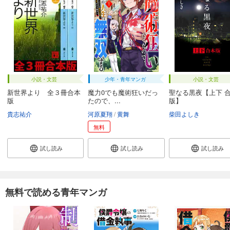
小説・文芸
少年・青年マンガ
小説・文芸
新世界より 全３冊合本
魔力0でも魔術狂いだっ
聖なる黒夜【上下 
版
たので、...
版】
貴志祐介
河原夏翔
黄舞
柴田よしき
無料
試し読み
試し読み
試し読み
無料で読める青年マンガ