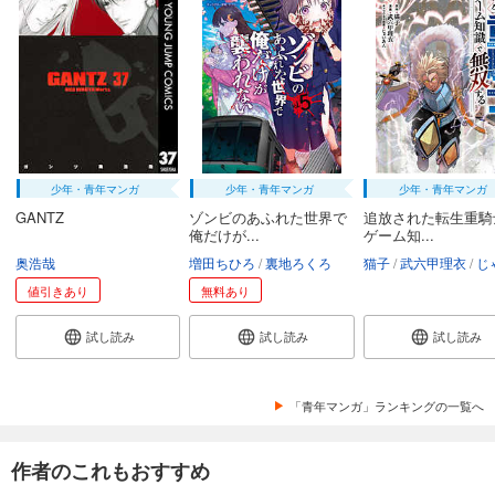
少年・青年マンガ
少年・青年マンガ
少年・青年マンガ
GANTZ
ゾンビのあふれた世界で
追放された転生重騎
俺だけが...
ゲーム知...
奥浩哉
増田ちひろ
裏地ろくろ
猫子
武六甲理衣
じゃい
値引きあり
無料あり
試し読み
試し読み
試し読み
「青年マンガ」ランキングの一覧へ
作者のこれもおすすめ