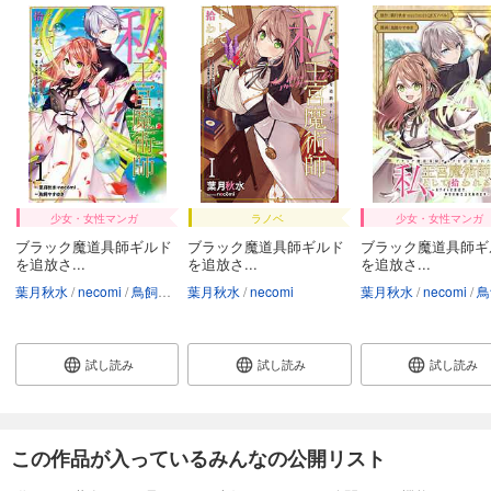
少女・女性マンガ
ラノベ
少女・女性マンガ
ブラック魔道具師ギルド
ブラック魔道具師ギルド
ブラック魔道具師ギ
を追放さ...
を追放さ...
を追放さ...
葉月秋水
necomi
鳥飼やすゆき
葉月秋水
necomi
葉月秋水
necomi
鳥飼や
試し読み
試し読み
試し読み
この作品が入っているみんなの公開リスト