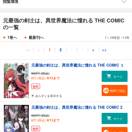
閲覧環境
元最強の剣士は、異世界魔法に憧れる THE COMIC
の一覧
1巻へ
最新刊へ
1～10件目
/
11件
<<
<
1
2
・
・
>
>>
元最強の剣士は、異世界魔法に憧れる THE COMIC １
660円 (税込)
カート
円 (税込)
8/13まで
0
無料
無料で読む
あらすじを表示する
元最強の剣士は、異世界魔法に憧れる THE COMIC 2
660円 (税込)
カート
円 (税込)
8/13まで
0
無料