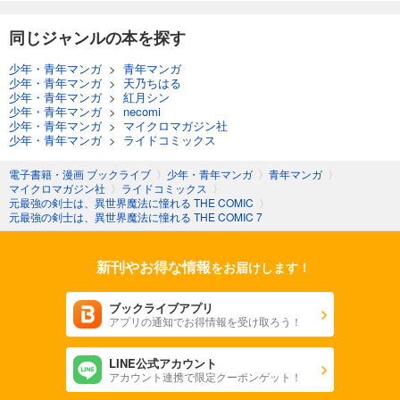
同じジャンルの本を探す
少年・青年マンガ
>
青年マンガ
少年・青年マンガ
>
天乃ちはる
少年・青年マンガ
>
紅月シン
少年・青年マンガ
>
necomi
少年・青年マンガ
>
マイクロマガジン社
少年・青年マンガ
>
ライドコミックス
電子書籍・漫画 ブックライブ
〉
少年・青年マンガ
〉
青年マンガ
〉
マイクロマガジン社
〉
ライドコミックス
〉
元最強の剣士は、異世界魔法に憧れる THE COMIC
〉
元最強の剣士は、異世界魔法に憧れる THE COMIC 7
新刊やお得な情報
をお届けします！
ブックライブアプリ
アプリの通知でお得情報を受け取ろう！
LINE公式アカウント
アカウント連携で限定クーポンゲット！