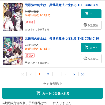
元最強の剣士は、異世界魔法に憧れる THE COMIC ９
748円 (税込)
カート
円 (税込)
8/13まで
598
値引き
試し読み
あらすじを表示する
元最強の剣士は、異世界魔法に憧れる THE COMIC 10
748円 (税込)
カート
円 (税込)
8/13まで
598
値引き
試し読み
あらすじを表示する
元最強の剣士は、異世界魔法に憧れる THE COMIC 11
<<
<
1
2
・
・
>
>>
748円 (税込)
カート
円 (税込)
8/13まで
598
全11巻配信中
値引き
試し読み
カートに全巻入れる
あらすじを表示する
※期間限定無料版、予約作品はカートに入りません