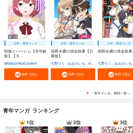
少年・青年マンガ
少年・青年マンガ
少年・青年マンガ
制服とハーレム【全年齢
侯爵令嬢の借金執事【分
侯爵令嬢の借金執事
版】【タ...
冊版】
WebtoonKoiContent
七野りく
おおのいも
mmu
七野りく
おおのいも
無料で読む
無料で読む
無料で読む
「青年マンガ」無料一覧へ
青年マンガ ランキング
1位
2位
3位