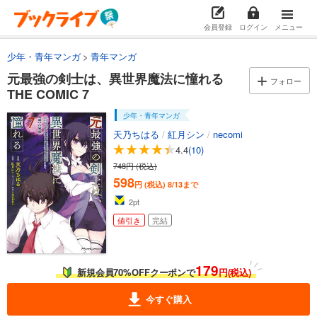
会員登録
ログイン
メニュー
少年・青年マンガ
青年マンガ
元最強の剣士は、異世界魔法に憧れる
フォロー
THE COMIC 7
少年・青年マンガ
天乃ちはる
/
紅月シン
/
necomi
4.4
(10)
748円 (税込)
598
円 (税込)
8/13まで
2
pt
値引き
完結
179
新規会員70%OFFクーポンで
円(税込)
今すぐ購入