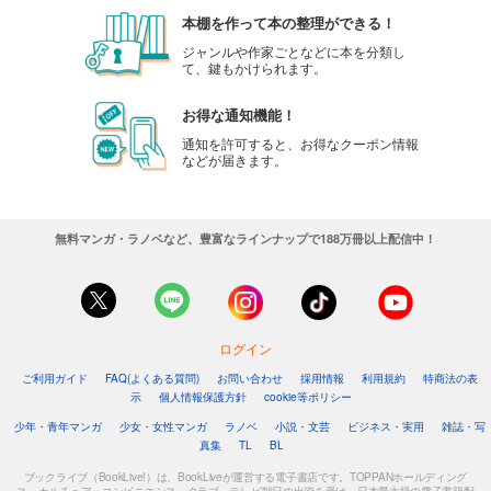
本棚を作って本の整理ができる！
ジャンルや作家ごとなどに本を分類し
て、鍵もかけられます。
お得な通知機能！
通知を許可すると、お得なクーポン情報
などが届きます。
無料マンガ・ラノベなど、豊富なラインナップで188万冊以上配信中！
ログイン
ご利用ガイド
FAQ(よくある質問)
お問い合わせ
採用情報
利用規約
特商法の表
示
個人情報保護方針
cookie等ポリシー
少年・青年マンガ
少女・女性マンガ
ラノベ
小説・文芸
ビジネス・実用
雑誌・写
真集
TL
BL
ブックライブ（BookLive!）は、BookLiveが運営する電子書店です。TOPPANホールディング