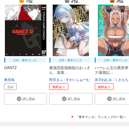
1位
2位
3位
少年・青年マンガ
少年・青年マンガ
少年・青年マンガ
GANTZ
最強宮廷指南役のおっさ
ハーレム王の異世界
ん、追放...
ス漫遊記...
奥浩哉
咲宮まふ
すかいふぁーむ
灰刃ねむみ
くさもち
完結
無料あり
無料あり
試し読み
試し読み
試し読み
「青年マンガ」ランキングの一覧へ