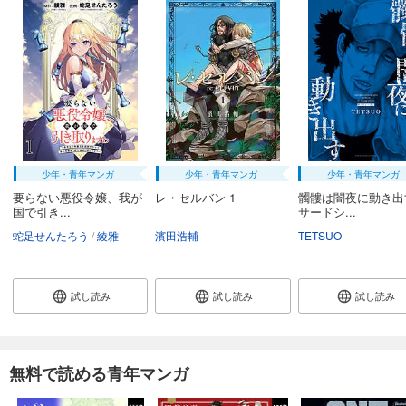
少年・青年マンガ
少年・青年マンガ
少年・青年マンガ
要らない悪役令嬢、我が
レ・セルバン 1
髑髏は闇夜に動き
国で引き...
サードシ...
蛇足せんたろう
綾雅
濱田浩輔
TETSUO
試し読み
試し読み
試し読み
無料で読める青年マンガ