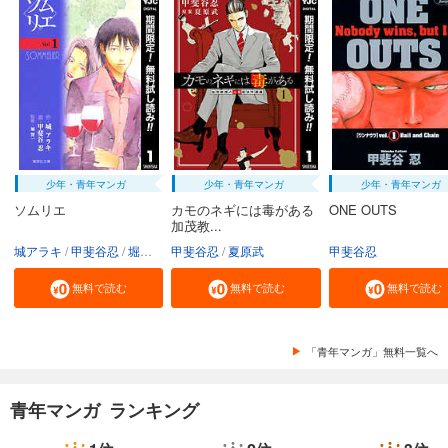
少年・青年マンガ
少年・青年マンガ
少年・青年マンガ
ソムリエ
カモのネギには毒がある
ONE OUTS
加茂教...
城アラキ
甲斐谷忍
堀賢一
甲斐谷忍
夏原武
甲斐谷忍
無料で読む
無料で読む
無料で読む
「青年マンガ」無料一覧へ
青年マンガ ランキング