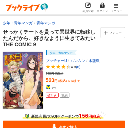
会員登録
ログイン
メニュー
少年・青年マンガ
青年マンガ
せっかくチートを貰って異世界に転移し
フォロー
たんだから、好きなように生きてみたい
THE COMIC 9
少年・青年マンガ
ブッチャーU
/
ムンムン
/
水龍敬
4.3
(8)
748円 (税込)
523
円 (税込)
8/13まで
2
pt
値引き
完結
156
新規会員70%OFFクーポンで
円(税込)
今すぐ購入