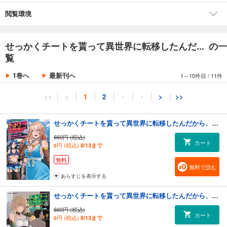
閲覧環境
せっかくチートを貰って異世界に転移したんだ... の一
覧
1巻へ
最新刊へ
1～10件目
/
11件
<<
<
1
2
・
・
>
>>
せっかくチートを貰って異世界に転移したんだから、好きなように生きてみたい THE COMIC 1
660円 (税込)
カート
円 (税込)
8/13まで
0
無料
無料で読む
あらすじを表示する
せっかくチートを貰って異世界に転移したんだから、好きなように生きてみたい THE COMIC 2
660円 (税込)
カート
円 (税込)
8/13まで
0