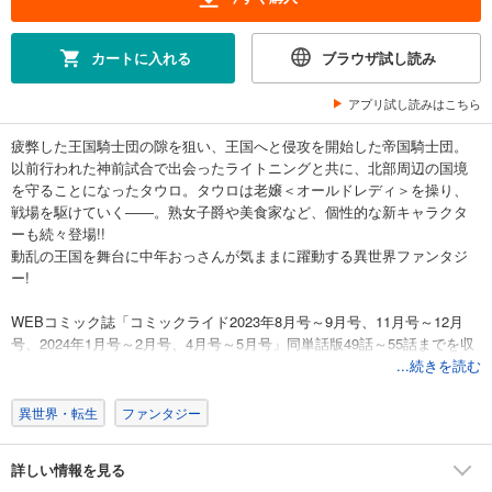
カートに入れる
ブラウザ試し読み
アプリ試し読みはこちら
疲弊した王国騎士団の隙を狙い、王国へと侵攻を開始した帝国騎士団。
以前行われた神前試合で出会ったライトニングと共に、北部周辺の国境
を守ることになったタウロ。タウロは老嬢＜オールドレディ＞を操り、
戦場を駆けていく――。熟女子爵や美食家など、個性的な新キャラクタ
ーも続々登場!!
動乱の王国を舞台に中年おっさんが気ままに躍動する異世界ファンタジ
ー!
WEBコミック誌「コミックライド2023年8月号～9月号、11月号～12月
号、2024年1月号～2月号、4月号～5月号」同単話版49話～55話までを収
録しています。
...続きを読む
異世界・転生
ファンタジー
詳しい情報を見る